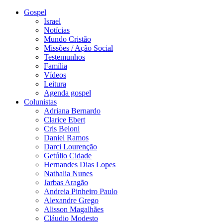
Gospel
Israel
Notícias
Mundo Cristão
Missões / Ação Social
Testemunhos
Família
Vídeos
Leitura
Agenda gospel
Colunistas
Adriana Bernardo
Clarice Ebert
Cris Beloni
Daniel Ramos
Darci Lourenção
Getúlio Cidade
Hernandes Dias Lopes
Nathalia Nunes
Jarbas Aragão
Andreia Pinheiro Paulo
Alexandre Grego
Alisson Magalhães
Cláudio Modesto