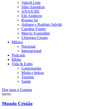
Valcelí Leite
Silas Anastácio
ANAJURE
Elis Amâncio
Rosana Sá
Adriane e Rodrigo Salvitti
Caroline Fontes
Marcio Scarpellini
Ubirajara Crespo
Música
Nacional
Internacional
Podcasts
Bíblia
Vida & Estilo
Gastronomia
Moda e beleza
Turismo
Saúde
Doe para o Guiame
MENU
Mundo Cristão