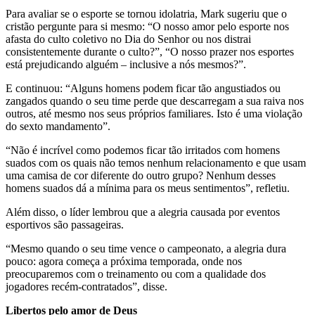
Para avaliar se o esporte se tornou idolatria, Mark sugeriu que o
cristão pergunte para si mesmo: “O nosso amor pelo esporte nos
afasta do culto coletivo no Dia do Senhor ou nos distrai
consistentemente durante o culto?”, “O nosso prazer nos esportes
está prejudicando alguém – inclusive a nós mesmos?”.
E continuou: “Alguns homens podem ficar tão angustiados ou
zangados quando o seu time perde que descarregam a sua raiva nos
outros, até mesmo nos seus próprios familiares. Isto é uma violação
do sexto mandamento”.
“Não é incrível como podemos ficar tão irritados com homens
suados com os quais não temos nenhum relacionamento e que usam
uma camisa de cor diferente do outro grupo? Nenhum desses
homens suados dá a mínima para os meus sentimentos”, refletiu.
Além disso, o líder lembrou que a alegria causada por eventos
esportivos são passageiras.
“Mesmo quando o seu time vence o campeonato, a alegria dura
pouco: agora começa a próxima temporada, onde nos
preocuparemos com o treinamento ou com a qualidade dos
jogadores recém-contratados”, disse.
Libertos pelo amor de Deus