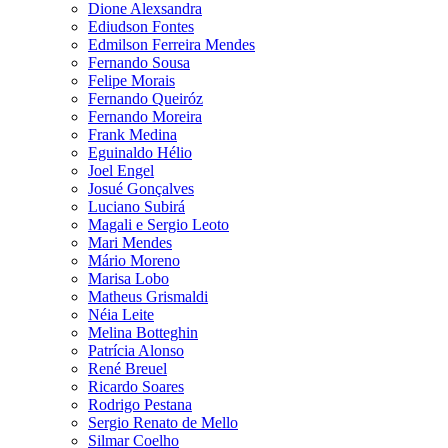
Dione Alexsandra
Ediudson Fontes
Edmilson Ferreira Mendes
Fernando Sousa
Felipe Morais
Fernando Queiróz
Fernando Moreira
Frank Medina
Eguinaldo Hélio
Joel Engel
Josué Gonçalves
Luciano Subirá
Magali e Sergio Leoto
Mari Mendes
Mário Moreno
Marisa Lobo
Matheus Grismaldi
Néia Leite
Melina Botteghin
Patrícia Alonso
René Breuel
Ricardo Soares
Rodrigo Pestana
Sergio Renato de Mello
Silmar Coelho