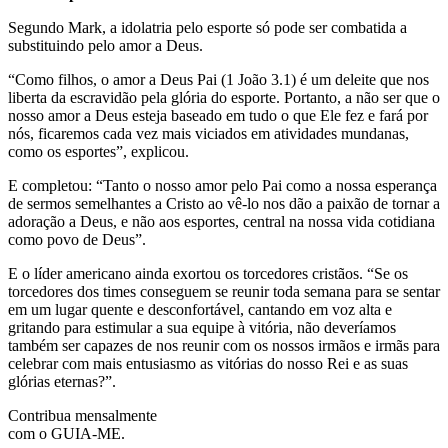
Segundo Mark, a idolatria pelo esporte só pode ser combatida a
substituindo pelo amor a Deus.
“Como filhos, o amor a Deus Pai (1 João 3.1) é um deleite que nos
liberta da escravidão pela glória do esporte. Portanto, a não ser que o
nosso amor a Deus esteja baseado em tudo o que Ele fez e fará por
nós, ficaremos cada vez mais viciados em atividades mundanas,
como os esportes”, explicou.
E completou: “Tanto o nosso amor pelo Pai como a nossa esperança
de sermos semelhantes a Cristo ao vê-lo nos dão a paixão de tornar a
adoração a Deus, e não aos esportes, central na nossa vida cotidiana
como povo de Deus”.
E o líder americano ainda exortou os torcedores cristãos. “Se os
torcedores dos times conseguem se reunir toda semana para se sentar
em um lugar quente e desconfortável, cantando em voz alta e
gritando para estimular a sua equipe à vitória, não deveríamos
também ser capazes de nos reunir com os nossos irmãos e irmãs para
celebrar com mais entusiasmo as vitórias do nosso Rei e as suas
glórias eternas?”.
Contribua mensalmente
com o GUIA-ME.