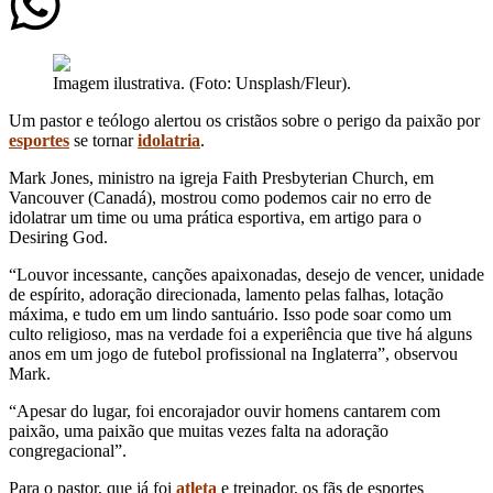
Imagem ilustrativa. (Foto: Unsplash/Fleur).
Um pastor e teólogo alertou os cristãos sobre o perigo da paixão por
esportes
se tornar
idolatria
.
Mark Jones, ministro na igreja Faith Presbyterian Church, em
Vancouver (Canadá), mostrou como podemos cair no erro de
idolatrar um time ou uma prática esportiva, em artigo para o
Desiring God.
“Louvor incessante, canções apaixonadas, desejo de vencer, unidade
de espírito, adoração direcionada, lamento pelas falhas, lotação
máxima, e tudo em um lindo santuário. Isso pode soar como um
culto religioso, mas na verdade foi a experiência que tive há alguns
anos em um jogo de futebol profissional na Inglaterra”, observou
Mark.
“Apesar do lugar, foi encorajador ouvir homens cantarem com
paixão, uma paixão que muitas vezes falta na adoração
congregacional”.
Para o pastor, que já foi
atleta
e treinador, os fãs de esportes