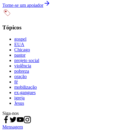
Torne-se um apoiador
Tópicos
gospel
EUA
Chicago
pastor
projeto social
violência
pobreza
oração
fé
mobilização
ex-gangues
igreja
Jesus
Siga-nos
Mensagem