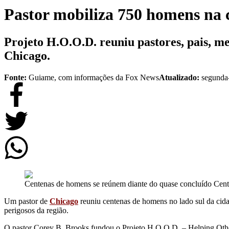
Pastor mobiliza 750 homens na 
Projeto H.O.O.D. reuniu pastores, pais, me
Chicago.
Fonte:
Guiame, com informações da Fox News
Atualizado:
segunda-
Centenas de homens se reúnem diante do quase concluído Cent
Um pastor de
Chicago
reuniu centenas de homens no lado sul da cidad
perigosos da região.
O pastor Corey B. Brooks fundou o Projeto H.O.O.D. – Helping Other