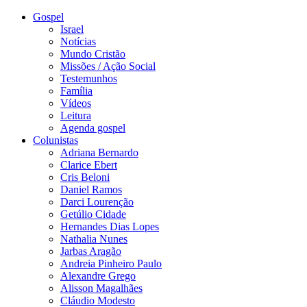
Gospel
Israel
Notícias
Mundo Cristão
Missões / Ação Social
Testemunhos
Família
Vídeos
Leitura
Agenda gospel
Colunistas
Adriana Bernardo
Clarice Ebert
Cris Beloni
Daniel Ramos
Darci Lourenção
Getúlio Cidade
Hernandes Dias Lopes
Nathalia Nunes
Jarbas Aragão
Andreia Pinheiro Paulo
Alexandre Grego
Alisson Magalhães
Cláudio Modesto