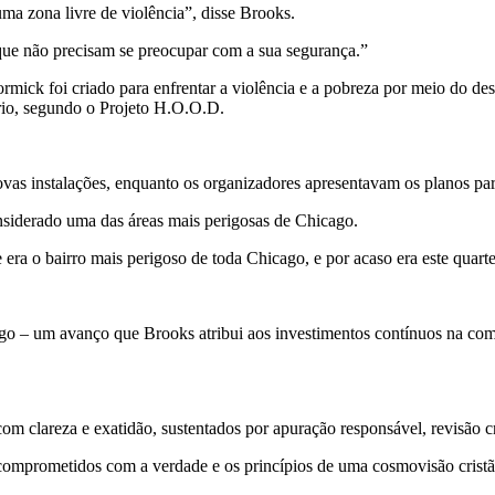
ma zona livre de violência”, disse Brooks.
 que não precisam se preocupar com a sua segurança.”
ck foi criado para enfrentar a violência e a pobreza por meio do des
rio, segundo o Projeto H.O.O.D.
as instalações, enquanto os organizadores apresentavam os planos para
onsiderado uma das áreas mais perigosas de Chicago.
ra o bairro mais perigoso de toda Chicago, e por acaso era este quart
cago – um avanço que Brooks atribui aos investimentos contínuos na com
 clareza e exatidão, sustentados por apuração responsável, revisão cri
comprometidos com a verdade e os princípios de uma cosmovisão cristã