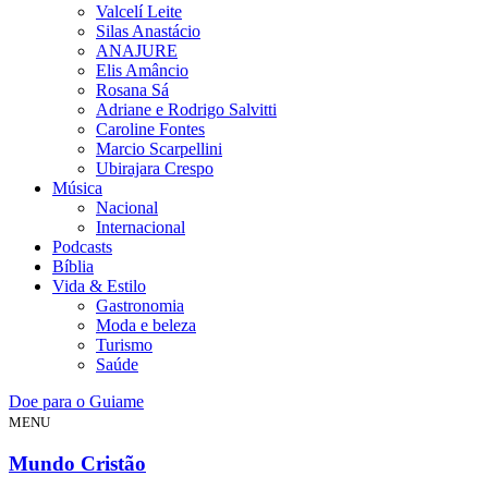
Valcelí Leite
Silas Anastácio
ANAJURE
Elis Amâncio
Rosana Sá
Adriane e Rodrigo Salvitti
Caroline Fontes
Marcio Scarpellini
Ubirajara Crespo
Música
Nacional
Internacional
Podcasts
Bíblia
Vida & Estilo
Gastronomia
Moda e beleza
Turismo
Saúde
Doe para o Guiame
MENU
Mundo Cristão