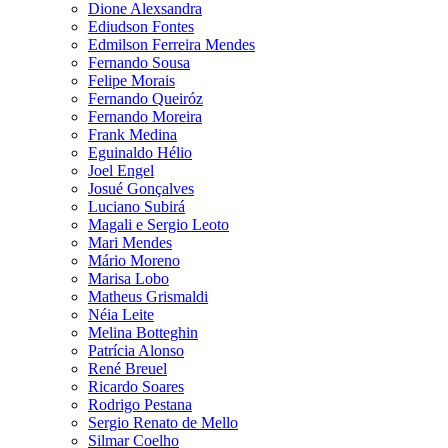
Dione Alexsandra
Ediudson Fontes
Edmilson Ferreira Mendes
Fernando Sousa
Felipe Morais
Fernando Queiróz
Fernando Moreira
Frank Medina
Eguinaldo Hélio
Joel Engel
Josué Gonçalves
Luciano Subirá
Magali e Sergio Leoto
Mari Mendes
Mário Moreno
Marisa Lobo
Matheus Grismaldi
Néia Leite
Melina Botteghin
Patrícia Alonso
René Breuel
Ricardo Soares
Rodrigo Pestana
Sergio Renato de Mello
Silmar Coelho