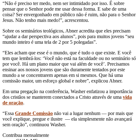
“Não é preciso ter medo, nem ser intimidado por isso. É sobre
pensar que o Senhor pode me usar dessa forma. E sabe de uma
coisa? Ser envergonhado em público não é ruim, não para o Senhor
Jesus. Não tenho mais medo!”, acrescentou.
Sobre os seminários teológicos, Abner acredita que eles precisam
“ajudar a dar perspectiva aos alunos”, pois para muitos jovens “seu
mundo inteiro é uma tela de 2 por 5 polegadas”.
“Eles acham que esse é o mundo, que é tudo o que existe. E você
tem que lembrá-los: ‘Você não está na faculdade ou no seminário só
por você. Há um plano maior que vai além de você’. Precisamos
ensinar aos nossos jovens que são duramente tentados por este
mundo a se concentrarem apenas em si mesmos. Que há uma
comissão maior, um esforço global e nobre”, explicou Abner.
Em uma pregação na conferência, Washer enfatizou a importância
dos cristãos se manterem conectados a Cristo através de uma
vida
de oração
.
“Essa
Grande Comissão
não vai a lugar nenhum — por mais que
você explique, pregue e ilustre — ela simplesmente não avançará
sem oração”, continuou Washer.
Contribua mensalmente