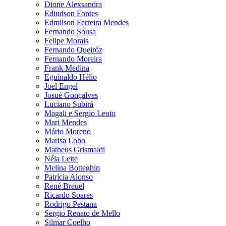
Dione Alexsandra
Ediudson Fontes
Edmilson Ferreira Mendes
Fernando Sousa
Felipe Morais
Fernando Queiróz
Fernando Moreira
Frank Medina
Eguinaldo Hélio
Joel Engel
Josué Gonçalves
Luciano Subirá
Magali e Sergio Leoto
Mari Mendes
Mário Moreno
Marisa Lobo
Matheus Grismaldi
Néia Leite
Melina Botteghin
Patrícia Alonso
René Breuel
Ricardo Soares
Rodrigo Pestana
Sergio Renato de Mello
Silmar Coelho