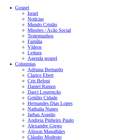
Gospel
Israel
Notícias
Mundo Cristão
Missões / Ação Social
Testemunhos
Família
Vídeos
Leitura
Agenda gospel
Colunistas
Adriana Bernardo
Clarice Ebert
Cris Beloni
Daniel Ramos
Darci Lourenção
Getúlio Cidade
Hernandes Dias Lopes
Nathalia Nunes
Jarbas Aragão
Andreia Pinheiro Paulo
Alexandre Grego
Alisson Magalhães
Cláudio Modesto