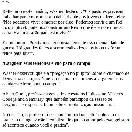
ele.
Refletindo neste cenário, Washer destacou: “Os pastores precisam
trabalhar para colocar essa batalha diante dos jovens e dizer a eles:
‘Nós podemos viver e morrer por algo. Podemos servir a um Rei
incorruptível; podemos construir um Reino que é eterno e nunca
cairá. Há uma razão para estar vivo’”.
E continuou: “Precisamos ter constantemente essa mentalidade de
guerra. Há grandes feitos a serem realizados, e os homens foram
feitos para lutar”.
‘Larguem seus telefones e vão para o campo’
Washer observou que é a “pregação no púlpito” sobre o chamado de
Deus para as nações “que vai inspirar os homens a largarem seus
celulares e irem para o campo”.
Abner Chou, professor associado de estudos bíblicos no Master's
College and Seminary, que também participou da sessão de
perguntas e respostas, falou sobre a mobilização missionária.
Na ocasião, o professor destacou a importância de “colocar em
prática a evangelização”, enfatizando que “o amor pelo evangelismo
só acontece quando você o pratica”.