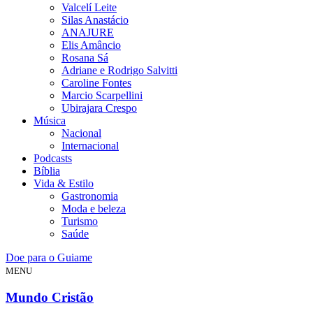
Valcelí Leite
Silas Anastácio
ANAJURE
Elis Amâncio
Rosana Sá
Adriane e Rodrigo Salvitti
Caroline Fontes
Marcio Scarpellini
Ubirajara Crespo
Música
Nacional
Internacional
Podcasts
Bíblia
Vida & Estilo
Gastronomia
Moda e beleza
Turismo
Saúde
Doe para o Guiame
MENU
Mundo Cristão