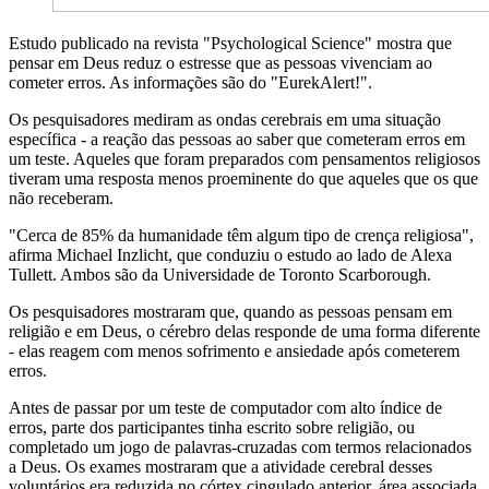
Estudo publicado na revista "Psychological Science" mostra que
pensar em Deus reduz o estresse que as pessoas vivenciam ao
cometer erros. As informações são do "EurekAlert!".
Os pesquisadores mediram as ondas cerebrais em uma situação
específica - a reação das pessoas ao saber que cometeram erros em
um teste. Aqueles que foram preparados com pensamentos religiosos
tiveram uma resposta menos proeminente do que aqueles que os que
não receberam.
"Cerca de 85% da humanidade têm algum tipo de crença religiosa",
afirma Michael Inzlicht, que conduziu o estudo ao lado de Alexa
Tullett. Ambos são da Universidade de Toronto Scarborough.
Os pesquisadores mostraram que, quando as pessoas pensam em
religião e em Deus, o cérebro delas responde de uma forma diferente
- elas reagem com menos sofrimento e ansiedade após cometerem
erros.
Antes de passar por um teste de computador com alto índice de
erros, parte dos participantes tinha escrito sobre religião, ou
completado um jogo de palavras-cruzadas com termos relacionados
a Deus. Os exames mostraram que a atividade cerebral desses
voluntários era reduzida no córtex cingulado anterior, área associada