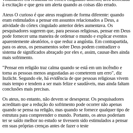
à excitação e que gera um alerta quando as coisas dão errado.
Ateus O curioso é que ateus reagiram de forma diferente: quando
eram estimulados a pensar em assuntos relacionados a Deus, a
atividade do córtex cingulado anterior deles aumentava. Os
pesquisadores sugerem que, para pessoas religiosas, pensar em Deus
pode fornecer uma maneira de ordenar o mundo e explicar eventos
aparentemente aleatórios, o que reduz a angústia. Em contrapartida,
para os ateus, os pensamentos sobre Deus podem contradizer o
sistema de significados abraçado por eles e, assim, causar-lhes ainda
mais sofrimento.
"Pensar em religião traz calma quando se está em um incêndio e
torna as pessoas menos angustiadas ao cometerem um erro", diz
Inzlicht. Segundo ele, há evidência de que pessoas religiosas vivem
mais tempo e tendem a ser mais felize e saudáveis, mas ainda faltam
conclusões mais precisas.
Os ateus, no entanto, não devem se desesperar. Os pesquisadores
acreditam que a redução do sofrimento pode ocorrer não apenas
quando se pensa na religão, mas quando se fornece qualquer tipo de
estrutura para compreender o mundo. Portanto, os ateus poderiam
ter se saído melhor no estudo se tivessem sido estimulados a pensar
em suas próprias crenças antes de fazer o teste