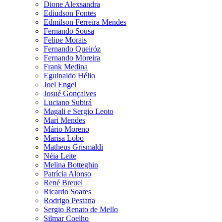
Dione Alexsandra
Ediudson Fontes
Edmilson Ferreira Mendes
Fernando Sousa
Felipe Morais
Fernando Queiróz
Fernando Moreira
Frank Medina
Eguinaldo Hélio
Joel Engel
Josué Gonçalves
Luciano Subirá
Magali e Sergio Leoto
Mari Mendes
Mário Moreno
Marisa Lobo
Matheus Grismaldi
Néia Leite
Melina Botteghin
Patrícia Alonso
René Breuel
Ricardo Soares
Rodrigo Pestana
Sergio Renato de Mello
Silmar Coelho