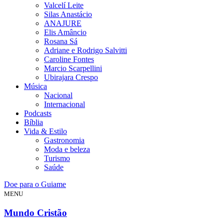
Valcelí Leite
Silas Anastácio
ANAJURE
Elis Amâncio
Rosana Sá
Adriane e Rodrigo Salvitti
Caroline Fontes
Marcio Scarpellini
Ubirajara Crespo
Música
Nacional
Internacional
Podcasts
Bíblia
Vida & Estilo
Gastronomia
Moda e beleza
Turismo
Saúde
Doe para o Guiame
MENU
Mundo Cristão