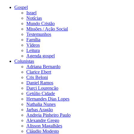
Gospel
Israel
Notícias
Mundo Cristão
Missões / Ação Social
Testemunhos
Família
Vídeos
Leitura
Agenda gospel
Colunistas
Adriana Bernardo
Clarice Ebert
Cris Beloni
Daniel Ramos
Darci Lourenção
Getúlio Cidade
Hernandes Dias Lopes
Nathalia Nunes
Jarbas Aragão
Andreia Pinheiro Paulo
Alexandre Grego
Alisson Magalhães
Cláudio Modesto