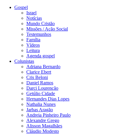
Gospel
Israel
Notícias
Mundo Cristão
Missões / Ação Social
Testemunhos
Família
Vídeos
Leitura
Agenda gospel
Colunistas
Adriana Bernardo
Clarice Ebert
Cris Beloni
Daniel Ramos
Darci Lourenção
Getúlio Cidade
Hernandes Dias Lopes
Nathalia Nunes
Jarbas Aragão
Andreia Pinheiro Paulo
Alexandre Grego
Alisson Magalhães
Cláudio Modesto