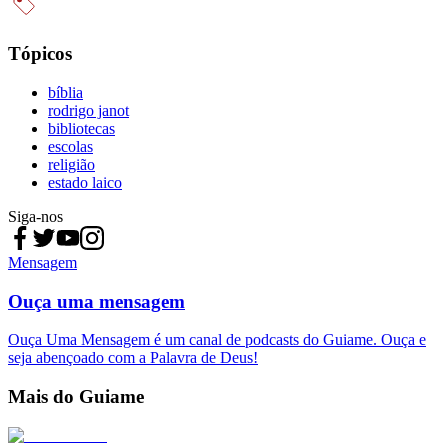
Tópicos
bíblia
rodrigo janot
bibliotecas
escolas
religião
estado laico
Siga-nos
Mensagem
Ouça uma mensagem
Ouça Uma Mensagem é um canal de podcasts do Guiame. Ouça e
seja abençoado com a Palavra de Deus!
Mais do Guiame