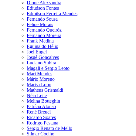
Dione Alexsandra
Ediudson Fontes
Edmilson Ferreira Mendes
Fernando Sousa
Felipe Morais
Fernando Queiróz
Fernando Moreira
Frank Medina
Eguinaldo Hélio
Joel Engel
Josué Gonçalves
Luciano Subirá
Magali e Sergio Leoto
Mari Mendes
Mário Moreno
Marisa Lobo
Matheus Grismaldi
Néia Leite
Melina Botteghin
Patrícia Alonso
René Breuel
Ricardo Soares
Rodrigo Pestana
Sergio Renato de Mello
Silmar Coelho