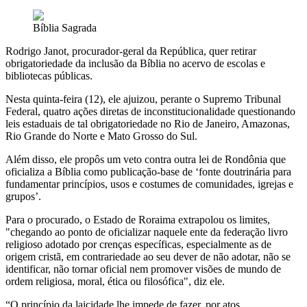
Bíblia Sagrada
Rodrigo Janot, procurador-geral da República, quer retirar
obrigatoriedade da inclusão da Bíblia no acervo de escolas e
bibliotecas públicas.
Nesta quinta-feira (12), ele ajuizou, perante o Supremo Tribunal
Federal, quatro ações diretas de inconstitucionalidade questionando
leis estaduais de tal obrigatoriedade no Rio de Janeiro, Amazonas,
Rio Grande do Norte e Mato Grosso do Sul.
Além disso, ele propôs um veto contra outra lei de Rondônia que
oficializa a Bíblia como publicação-base de ‘fonte doutrinária para
fundamentar princípios, usos e costumes de comunidades, igrejas e
grupos’.
Para o procurado, o Estado de Roraima extrapolou os limites,
"chegando ao ponto de oficializar naquele ente da federação livro
religioso adotado por crenças específicas, especialmente as de
origem cristã, em contrariedade ao seu dever de não adotar, não se
identificar, não tornar oficial nem promover visões de mundo de
ordem religiosa, moral, ética ou filosófica", diz ele.
“O princípio da laicidade lhe impede de fazer, por atos