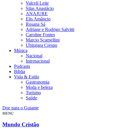
Valcelí Leite
Silas Anastácio
ANAJURE
Elis Amâncio
Rosana Sá
Adriane e Rodrigo Salvitti
Caroline Fontes
Marcio Scarpellini
Ubirajara Crespo
Música
Nacional
Internacional
Podcasts
Bíblia
Vida & Estilo
Gastronomia
Moda e beleza
Turismo
Saúde
Doe para o Guiame
MENU
Mundo Cristão