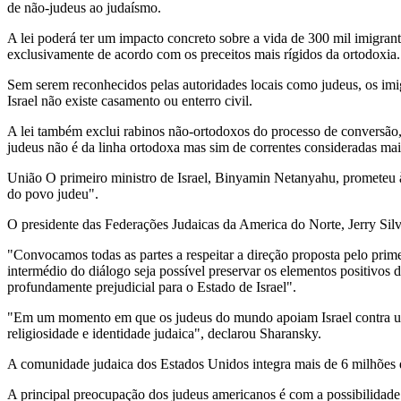
de não-judeus ao judaísmo.
A lei poderá ter um impacto concreto sobre a vida de 300 mil imigran
exclusivamente de acordo com os preceitos mais rígidos da ortodoxia.
Sem serem reconhecidos pelas autoridades locais como judeus, os imig
Israel não existe casamento ou enterro civil.
A lei também exclui rabinos não-ortodoxos do processo de conversão,
judeus não é da linha ortodoxa mas sim de correntes consideradas ma
União O primeiro ministro de Israel, Binyamin Netanyahu, prometeu à 
do povo judeu".
O presidente das Federações Judaicas da America do Norte, Jerry Silv
"Convocamos todas as partes a respeitar a direção proposta pelo prime
intermédio do diálogo seja possível preservar os elementos positivos
profundamente prejudicial para o Estado de Israel".
"Em um momento em que os judeus do mundo apoiam Israel contra uma 
religiosidade e identidade judaica", declarou Sharansky.
A comunidade judaica dos Estados Unidos integra mais de 6 milhões 
A principal preocupação dos judeus americanos é com a possibilidade 