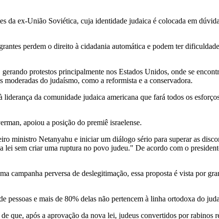
tes da ex-União Soviética, cuja identidade judaica é colocada em dúvid
rantes perdem o direito à cidadania automática e podem ter dificuldad
 gerando protestos principalmente nos Estados Unidos, onde se encontr
is moderadas do judaísmo, como a reformista e a conservadora.
liderança da comunidade judaica americana que fará todos os esforços p
erman, apoiou a posição do premiê israelense.
iro ministro Netanyahu e iniciar um diálogo sério para superar as disc
 da lei sem criar uma ruptura no povo judeu." De acordo com o president
campanha perversa de deslegitimação, essa proposta é vista por gran
de pessoas e mais de 80% delas não pertencem à linha ortodoxa do jud
de que, após a aprovação da nova lei, judeus convertidos por rabinos 