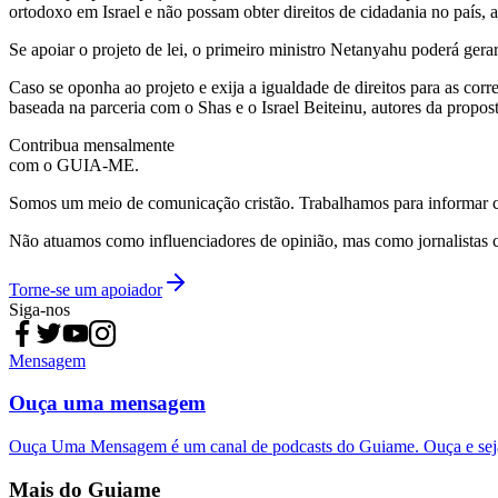
ortodoxo em Israel e não possam obter direitos de cidadania no país, 
Se apoiar o projeto de lei, o primeiro ministro Netanyahu poderá gerar
Caso se oponha ao projeto e exija a igualdade de direitos para as corr
baseada na parceria com o Shas e o Israel Beiteinu, autores da propost
Contribua mensalmente
com o GUIA-ME.
Somos um meio de comunicação cristão. Trabalhamos para informar com
Não atuamos como influenciadores de opinião, mas como jornalistas 
Torne-se um apoiador
Siga-nos
Mensagem
Ouça uma mensagem
Ouça Uma Mensagem é um canal de podcasts do Guiame. Ouça e sej
Mais do Guiame