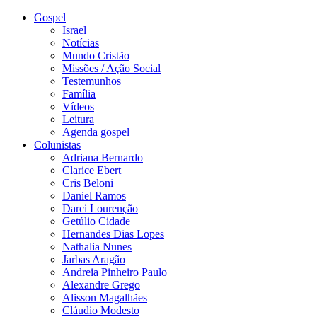
Gospel
Israel
Notícias
Mundo Cristão
Missões / Ação Social
Testemunhos
Família
Vídeos
Leitura
Agenda gospel
Colunistas
Adriana Bernardo
Clarice Ebert
Cris Beloni
Daniel Ramos
Darci Lourenção
Getúlio Cidade
Hernandes Dias Lopes
Nathalia Nunes
Jarbas Aragão
Andreia Pinheiro Paulo
Alexandre Grego
Alisson Magalhães
Cláudio Modesto