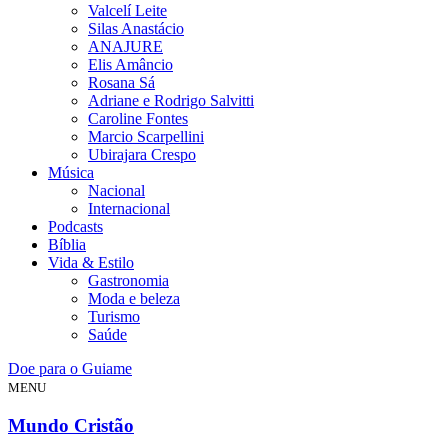
Valcelí Leite
Silas Anastácio
ANAJURE
Elis Amâncio
Rosana Sá
Adriane e Rodrigo Salvitti
Caroline Fontes
Marcio Scarpellini
Ubirajara Crespo
Música
Nacional
Internacional
Podcasts
Bíblia
Vida & Estilo
Gastronomia
Moda e beleza
Turismo
Saúde
Doe para o Guiame
MENU
Mundo Cristão