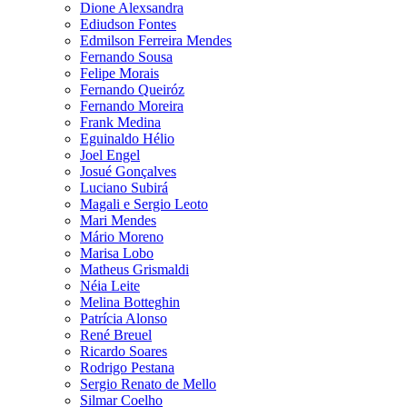
Dione Alexsandra
Ediudson Fontes
Edmilson Ferreira Mendes
Fernando Sousa
Felipe Morais
Fernando Queiróz
Fernando Moreira
Frank Medina
Eguinaldo Hélio
Joel Engel
Josué Gonçalves
Luciano Subirá
Magali e Sergio Leoto
Mari Mendes
Mário Moreno
Marisa Lobo
Matheus Grismaldi
Néia Leite
Melina Botteghin
Patrícia Alonso
René Breuel
Ricardo Soares
Rodrigo Pestana
Sergio Renato de Mello
Silmar Coelho