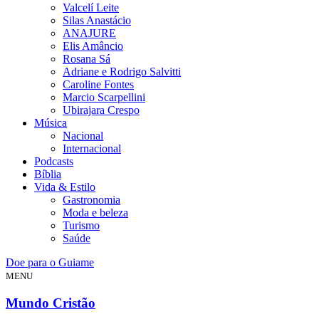
Valcelí Leite
Silas Anastácio
ANAJURE
Elis Amâncio
Rosana Sá
Adriane e Rodrigo Salvitti
Caroline Fontes
Marcio Scarpellini
Ubirajara Crespo
Música
Nacional
Internacional
Podcasts
Bíblia
Vida & Estilo
Gastronomia
Moda e beleza
Turismo
Saúde
Doe para o Guiame
MENU
Mundo Cristão