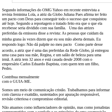
Segundo informações do OMG Yahoo em recente entrevista a
revista feminina Lola, a atriz da Globo Juliana Paes afirma ter feito
um pacto com Deus para conseguir todo o sucesso que conquistou
até hoje. Segundo a reportagem o tratado feito era que o que ela
recebesse seria dividido com sua família. Uma das atrizes
preferidas da emissora disse a revista: As pessoas que cuidam da
minha grana às vezes dizem que eu sou mão aberta demais. Eu
respondo logo: Não dá palpite no meu pacto Como parte desse
acordo, a atriz que é uma das preferidas da Rede Globo, já entregou
uma casa para sua mãe, Regina, e um salão de beleza para uma
irmã. A atriz tem 32 anos e está casada desde 2008 com o
empresário Carlos Eduardo Baptista, com quem tem um filho,
Pedro.
Contribua mensalmente
com o GUIA-ME.
Somos um meio de comunicação cristão. Trabalhamos para informar
com clareza e exatidão, sustentados por apuração responsável,
revisão criteriosa e compromisso editorial.
Não atuamos como influenciadores de opinião, mas como jornalistas
comprometidos com a verdade e os princípios de uma cosmovisão