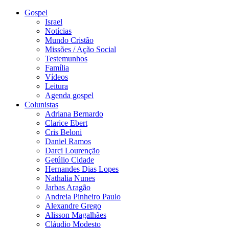
Gospel
Israel
Notícias
Mundo Cristão
Missões / Ação Social
Testemunhos
Família
Vídeos
Leitura
Agenda gospel
Colunistas
Adriana Bernardo
Clarice Ebert
Cris Beloni
Daniel Ramos
Darci Lourenção
Getúlio Cidade
Hernandes Dias Lopes
Nathalia Nunes
Jarbas Aragão
Andreia Pinheiro Paulo
Alexandre Grego
Alisson Magalhães
Cláudio Modesto