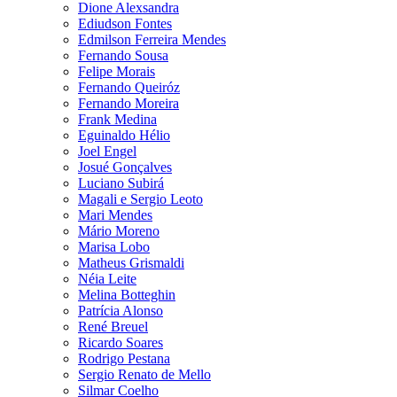
Dione Alexsandra
Ediudson Fontes
Edmilson Ferreira Mendes
Fernando Sousa
Felipe Morais
Fernando Queiróz
Fernando Moreira
Frank Medina
Eguinaldo Hélio
Joel Engel
Josué Gonçalves
Luciano Subirá
Magali e Sergio Leoto
Mari Mendes
Mário Moreno
Marisa Lobo
Matheus Grismaldi
Néia Leite
Melina Botteghin
Patrícia Alonso
René Breuel
Ricardo Soares
Rodrigo Pestana
Sergio Renato de Mello
Silmar Coelho