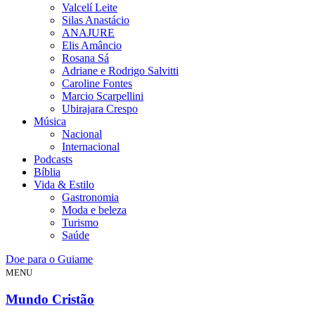
Valcelí Leite
Silas Anastácio
ANAJURE
Elis Amâncio
Rosana Sá
Adriane e Rodrigo Salvitti
Caroline Fontes
Marcio Scarpellini
Ubirajara Crespo
Música
Nacional
Internacional
Podcasts
Bíblia
Vida & Estilo
Gastronomia
Moda e beleza
Turismo
Saúde
Doe para o Guiame
MENU
Mundo Cristão