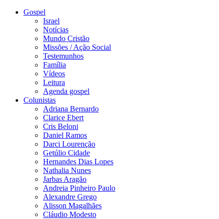
Gospel
Israel
Notícias
Mundo Cristão
Missões / Ação Social
Testemunhos
Família
Vídeos
Leitura
Agenda gospel
Colunistas
Adriana Bernardo
Clarice Ebert
Cris Beloni
Daniel Ramos
Darci Lourenção
Getúlio Cidade
Hernandes Dias Lopes
Nathalia Nunes
Jarbas Aragão
Andreia Pinheiro Paulo
Alexandre Grego
Alisson Magalhães
Cláudio Modesto