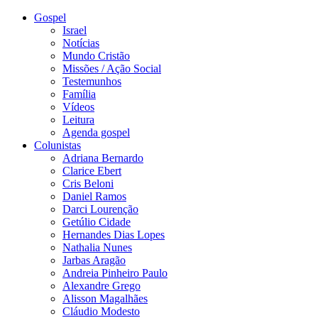
Gospel
Israel
Notícias
Mundo Cristão
Missões / Ação Social
Testemunhos
Família
Vídeos
Leitura
Agenda gospel
Colunistas
Adriana Bernardo
Clarice Ebert
Cris Beloni
Daniel Ramos
Darci Lourenção
Getúlio Cidade
Hernandes Dias Lopes
Nathalia Nunes
Jarbas Aragão
Andreia Pinheiro Paulo
Alexandre Grego
Alisson Magalhães
Cláudio Modesto