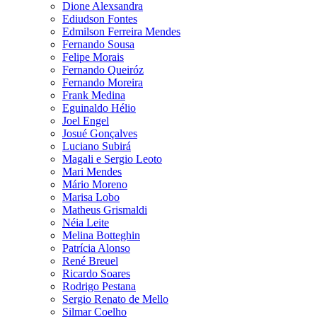
Dione Alexsandra
Ediudson Fontes
Edmilson Ferreira Mendes
Fernando Sousa
Felipe Morais
Fernando Queiróz
Fernando Moreira
Frank Medina
Eguinaldo Hélio
Joel Engel
Josué Gonçalves
Luciano Subirá
Magali e Sergio Leoto
Mari Mendes
Mário Moreno
Marisa Lobo
Matheus Grismaldi
Néia Leite
Melina Botteghin
Patrícia Alonso
René Breuel
Ricardo Soares
Rodrigo Pestana
Sergio Renato de Mello
Silmar Coelho