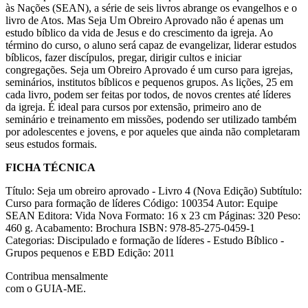
às Nações (SEAN), a série de seis livros abrange os evangelhos e o
livro de Atos. Mas Seja Um Obreiro Aprovado não é apenas um
estudo bíblico da vida de Jesus e do crescimento da igreja. Ao
término do curso, o aluno será capaz de evangelizar, liderar estudos
bíblicos, fazer discípulos, pregar, dirigir cultos e iniciar
congregações. Seja um Obreiro Aprovado é um curso para igrejas,
seminários, institutos bíblicos e pequenos grupos. As lições, 25 em
cada livro, podem ser feitas por todos, de novos crentes até líderes
da igreja. É ideal para cursos por extensão, primeiro ano de
seminário e treinamento em missões, podendo ser utilizado também
por adolescentes e jovens, e por aqueles que ainda não completaram
seus estudos formais.
FICHA TÉCNICA
Título: Seja um obreiro aprovado - Livro 4 (Nova Edição) Subtítulo:
Curso para formação de líderes Código: 100354 Autor: Equipe
SEAN Editora: Vida Nova Formato: 16 x 23 cm Páginas: 320 Peso:
460 g. Acabamento: Brochura ISBN: 978-85-275-0459-1
Categorias: Discipulado e formação de líderes - Estudo Bíblico -
Grupos pequenos e EBD Edição: 2011
Contribua mensalmente
com o GUIA-ME.