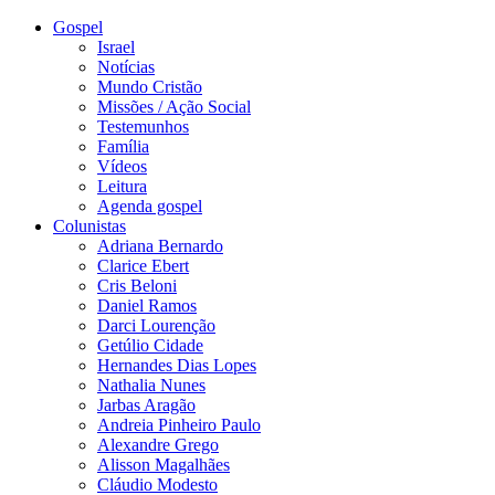
Gospel
Israel
Notícias
Mundo Cristão
Missões / Ação Social
Testemunhos
Família
Vídeos
Leitura
Agenda gospel
Colunistas
Adriana Bernardo
Clarice Ebert
Cris Beloni
Daniel Ramos
Darci Lourenção
Getúlio Cidade
Hernandes Dias Lopes
Nathalia Nunes
Jarbas Aragão
Andreia Pinheiro Paulo
Alexandre Grego
Alisson Magalhães
Cláudio Modesto