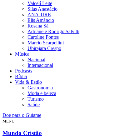
Valcelí Leite
Silas Anastácio
ANAJURE
Elis Amâncio
Rosana Sá
Adriane e Rodrigo Salvitti
Caroline Fontes
Marcio Scarpellini
Ubirajara Crespo
Música
Nacional
Internacional
Podcasts
Bíblia
Vida & Estilo
Gastronomia
Moda e beleza
Turismo
Saúde
Doe para o Guiame
MENU
Mundo Cristão