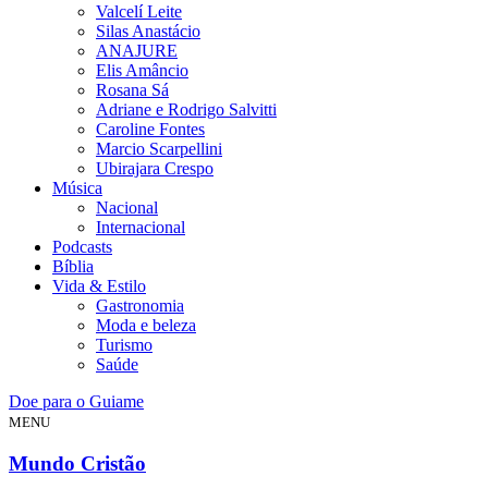
Valcelí Leite
Silas Anastácio
ANAJURE
Elis Amâncio
Rosana Sá
Adriane e Rodrigo Salvitti
Caroline Fontes
Marcio Scarpellini
Ubirajara Crespo
Música
Nacional
Internacional
Podcasts
Bíblia
Vida & Estilo
Gastronomia
Moda e beleza
Turismo
Saúde
Doe para o Guiame
MENU
Mundo Cristão