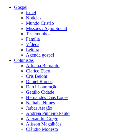
Gospel
Israel
Notícias
Mundo Cristão
Missões / Ação Social
Testemunhos
Família
Vídeos
Leitura
Agenda gospel
Colunistas
Adriana Bernardo
Clarice Ebert
Cris Beloni
Daniel Ramos
Darci Lourenção
Getúlio Cidade
Hernandes Dias Lopes
Nathalia Nunes
Jarbas Aragão
Andreia Pinheiro Paulo
Alexandre Grego
Alisson Magalhães
Cláudio Modesto