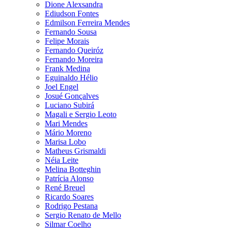
Dione Alexsandra
Ediudson Fontes
Edmilson Ferreira Mendes
Fernando Sousa
Felipe Morais
Fernando Queiróz
Fernando Moreira
Frank Medina
Eguinaldo Hélio
Joel Engel
Josué Gonçalves
Luciano Subirá
Magali e Sergio Leoto
Mari Mendes
Mário Moreno
Marisa Lobo
Matheus Grismaldi
Néia Leite
Melina Botteghin
Patrícia Alonso
René Breuel
Ricardo Soares
Rodrigo Pestana
Sergio Renato de Mello
Silmar Coelho