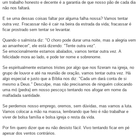
um trabalho honesto e decente é a garantia de que nosso pão de cada dia
não nos faltará.
E se uma dessas coisas faltar por alguma falha nossa? Vamos tentar
outra vez. Fracassar não é cair na beira da estrada da vida; fracassar é
ficar prostrado sem tentar se levantar.
Quando o salmista diz: "O choro pode durar uma noite, mas a alegria vem
ao amanhecer", ele está dizendo: "Tente outra vez".
Se emocionalmente estamos abalados, vamos tentar outra vez. A
felicidade mora ao lado, e pode ter nome e sobrenome.
Se espiritualmente estamos tristes por algo que nos fizeram na igreja, no
grupo de louvor e até na reunião de oração, vamos tentar outra vez. Há
algo especial e justo que a Bíblia nos diz: "Cada um dará conta de si
mesmo a Deus." Desculpe, mas não precisamos de ninguém colocando
uma mó (pedra) em nosso pescoço tentando nos afogar em nome da
malfadada santidade.
Se perdemos nosso emprego, oremos, sem dúvidas, mas vamos a luta.
Vamos colocar a mão na massa, lembrando que feio é não trabalhar e
viver de bolsa família e bolsa igreja o resta da vida.
Por fim quero dizer que eu não desisto fácil. Vivo tentando ficar em pé
apesar dos ventos contrários.