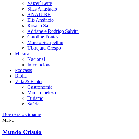
Valcelí Leite
Silas Anastácio
ANAJURE
Elis Amâncio
Rosana Sá
Adriane e Rodrigo Salvitti
Caroline Fontes
Marcio Scarpellini
Ubirajara Crespo
Música
Nacional
Internacional
Podcasts
Bíblia
Vida & Estilo
Gastronomia
Moda e beleza
Turismo
Saúde
Doe para o Guiame
MENU
Mundo Cristão