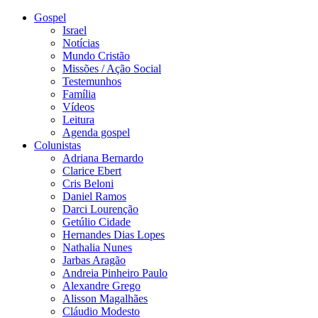
Gospel
Israel
Notícias
Mundo Cristão
Missões / Ação Social
Testemunhos
Família
Vídeos
Leitura
Agenda gospel
Colunistas
Adriana Bernardo
Clarice Ebert
Cris Beloni
Daniel Ramos
Darci Lourenção
Getúlio Cidade
Hernandes Dias Lopes
Nathalia Nunes
Jarbas Aragão
Andreia Pinheiro Paulo
Alexandre Grego
Alisson Magalhães
Cláudio Modesto