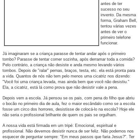
antes de ter
sucesso no seu
invento. Da mesma
forma, Graham Bell,
tentou várias vezes
antes de ver o
primeiro telefone
funcionar.
Já imaginaram se a criança parasse de tentar andar após o primeiro
tombo? Parasse de tentar comer sozinha, após derramar toda a comida?
Pelo contrário, a criança não desiste e anda mesmo levando vários
tombos. Depois de "ralar" pernas, braços, testa, etc. ela está pronta para
a vida. Quantos de nós não tem pelo menos uma cicatriz nos dizendo:
"Você foi uma criança levada, mas ainda bem que você não desistiu."
Ela, a cicatriz, está lá como prova que não desistir vale a pena.
Depois vem a escola. Já pensou se os pais, com pena do filho que abriu
o bocão no primeiro dia de aula, fez o maior escândalo como se a escola
fosse um circo dos horrores, desistisse de colocá-lo na escola? Hoje ele
não seria o profissional brilhante de quem os pais se
orgulham.
A nossa vida está firmada em um tripé: Emocional, espiritual e
profissional. Não devemos desistir nunca de ser feliz. Não podemos nos
esquecer de perguntar sempre: "Em meus passos que faria Jesus?". Ter