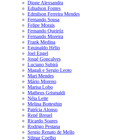
Dione Alexsandra
Ediudson Fontes
Edmilson Ferreira Mendes
Fernando Sousa
Felipe Morais
Fernando Queiróz
Fernando Moreira
Frank Medina
Eguinaldo Hélio
Joel Engel
Josué Gonçalves
Luciano Subirá
Magali e Sergio Leoto
Mari Mendes
Mário Moreno
Marisa Lobo
Matheus Grismaldi
Néia Leite
Melina Botteghin
Patrícia Alonso
René Breuel
Ricardo Soares
Rodrigo Pestana
Sergio Renato de Mello
Silmar Coelho