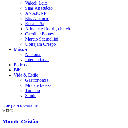
Valcelí Leite
Silas Anastácio
ANAJURE
Elis Amâncio
Rosana Sá
Adriane e Rodrigo Salvitti
Caroline Fontes
Marcio Scarpellini
Ubirajara Crespo
Música
Nacional
Internacional
Podcasts
Bíblia
Vida & Estilo
Gastronomia
Moda e beleza
Turismo
Saúde
Doe para o Guiame
MENU
Mundo Cristão