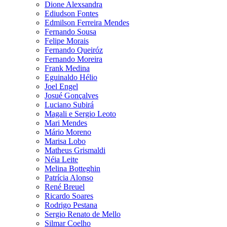
Dione Alexsandra
Ediudson Fontes
Edmilson Ferreira Mendes
Fernando Sousa
Felipe Morais
Fernando Queiróz
Fernando Moreira
Frank Medina
Eguinaldo Hélio
Joel Engel
Josué Gonçalves
Luciano Subirá
Magali e Sergio Leoto
Mari Mendes
Mário Moreno
Marisa Lobo
Matheus Grismaldi
Néia Leite
Melina Botteghin
Patrícia Alonso
René Breuel
Ricardo Soares
Rodrigo Pestana
Sergio Renato de Mello
Silmar Coelho