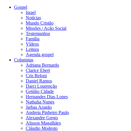
Gospel
Israel
Notícias
Mundo Cristão
Missões / Ação Social
Testemunhos
Família
Vídeos
Leitura
Agenda gospel
Colunistas
Adriana Bernardo
Clarice Ebert
Cris Beloni
Daniel Ramos
Darci Lourenção
Getúlio Cidade
Hernandes Dias Lopes
Nathalia Nunes
Jarbas Aragão
Andreia Pinheiro Paulo
Alexandre Grego
Alisson Magalhães
Cláudio Modesto