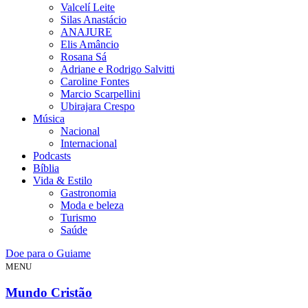
Valcelí Leite
Silas Anastácio
ANAJURE
Elis Amâncio
Rosana Sá
Adriane e Rodrigo Salvitti
Caroline Fontes
Marcio Scarpellini
Ubirajara Crespo
Música
Nacional
Internacional
Podcasts
Bíblia
Vida & Estilo
Gastronomia
Moda e beleza
Turismo
Saúde
Doe para o Guiame
MENU
Mundo Cristão