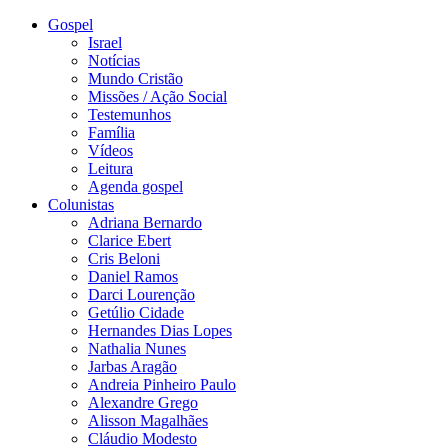
Gospel
Israel
Notícias
Mundo Cristão
Missões / Ação Social
Testemunhos
Família
Vídeos
Leitura
Agenda gospel
Colunistas
Adriana Bernardo
Clarice Ebert
Cris Beloni
Daniel Ramos
Darci Lourenção
Getúlio Cidade
Hernandes Dias Lopes
Nathalia Nunes
Jarbas Aragão
Andreia Pinheiro Paulo
Alexandre Grego
Alisson Magalhães
Cláudio Modesto