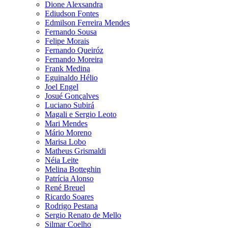
Dione Alexsandra
Ediudson Fontes
Edmilson Ferreira Mendes
Fernando Sousa
Felipe Morais
Fernando Queiróz
Fernando Moreira
Frank Medina
Eguinaldo Hélio
Joel Engel
Josué Gonçalves
Luciano Subirá
Magali e Sergio Leoto
Mari Mendes
Mário Moreno
Marisa Lobo
Matheus Grismaldi
Néia Leite
Melina Botteghin
Patrícia Alonso
René Breuel
Ricardo Soares
Rodrigo Pestana
Sergio Renato de Mello
Silmar Coelho