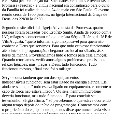
Realizada pela Federação das Sociedades Femininas Adventistas da
Promessa (Fesofap), a vigília nacional em consagração para o culto
da Família foi realizada no dia 24 de maio em São Paulo. O evento
reuniu cerca de 1300 pessoas, na Igreja Internacional da Graça de
Deus, das 22h30 às 6h30.
Segundo o site oficial da Igreja Adventista da Promessa, quatro
pessoas foram batizadas pelo Espírito Santo. Ainda de acordo com a
IAP, milagres aconteceram e é o que relata Sérgio Hilário, da IAP de
Vila Augusta: "quero informar algo inexplicável para quem não
conhece o Deus que servimos. Para que tudo estivesse funcionando
até o início da programação, chegamos ao local no sábado, às 8
horas da manhã. Providenciamos tudo e fomos para casa almoçar.
Quando retornamos, verificamos alguns problemas e precisamos
refazer ligações, mas, graças a Deus, tudo funcionou. Tudo
funcionou mesmo, afinal esse foi o milagre.
Sérgio conta também que um dos equipamentos
indispensáveis funcionou sem estar ligado na energia elétrica. Ele
ainda ressalta que " tudo estava ligado no equipamento, e somente o
cabo de força não estava ligado". Ou seja, nenhum microfone
deveria funcionar, mas tudo funcionou. E para concluir seu
testemunho, Sérgio afirma: " só percebemos o que estava ocorrendo
algum tempo depois do início da programação. Comentamos com
o proprietário do equipamento, que nos disse que nunca havia visto