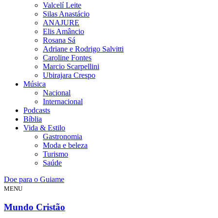
Valcelí Leite
Silas Anastácio
ANAJURE
Elis Amâncio
Rosana Sá
Adriane e Rodrigo Salvitti
Caroline Fontes
Marcio Scarpellini
Ubirajara Crespo
Música
Nacional
Internacional
Podcasts
Bíblia
Vida & Estilo
Gastronomia
Moda e beleza
Turismo
Saúde
Doe para o Guiame
MENU
Mundo Cristão