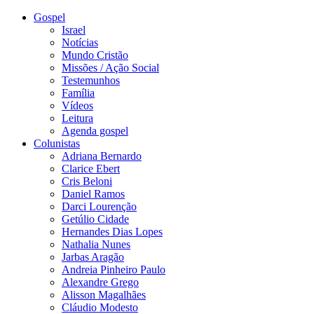
Gospel
Israel
Notícias
Mundo Cristão
Missões / Ação Social
Testemunhos
Família
Vídeos
Leitura
Agenda gospel
Colunistas
Adriana Bernardo
Clarice Ebert
Cris Beloni
Daniel Ramos
Darci Lourenção
Getúlio Cidade
Hernandes Dias Lopes
Nathalia Nunes
Jarbas Aragão
Andreia Pinheiro Paulo
Alexandre Grego
Alisson Magalhães
Cláudio Modesto