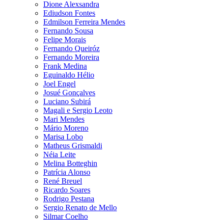
Dione Alexsandra
Ediudson Fontes
Edmilson Ferreira Mendes
Fernando Sousa
Felipe Morais
Fernando Queiróz
Fernando Moreira
Frank Medina
Eguinaldo Hélio
Joel Engel
Josué Gonçalves
Luciano Subirá
Magali e Sergio Leoto
Mari Mendes
Mário Moreno
Marisa Lobo
Matheus Grismaldi
Néia Leite
Melina Botteghin
Patrícia Alonso
René Breuel
Ricardo Soares
Rodrigo Pestana
Sergio Renato de Mello
Silmar Coelho