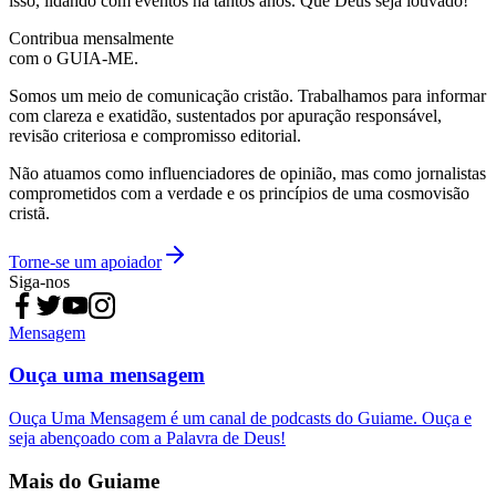
isso, lidando com eventos há tantos anos. Que Deus seja louvado!"
Contribua mensalmente
com o GUIA-ME.
Somos um meio de comunicação cristão. Trabalhamos para informar
com clareza e exatidão, sustentados por apuração responsável,
revisão criteriosa e compromisso editorial.
Não atuamos como influenciadores de opinião, mas como jornalistas
comprometidos com a verdade e os princípios de uma cosmovisão
cristã.
Torne-se um apoiador
Siga-nos
Mensagem
Ouça uma mensagem
Ouça Uma Mensagem é um canal de podcasts do Guiame. Ouça e
seja abençoado com a Palavra de Deus!
Mais do Guiame