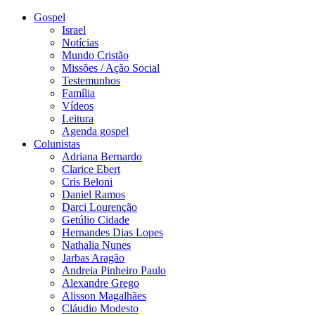
Gospel
Israel
Notícias
Mundo Cristão
Missões / Ação Social
Testemunhos
Família
Vídeos
Leitura
Agenda gospel
Colunistas
Adriana Bernardo
Clarice Ebert
Cris Beloni
Daniel Ramos
Darci Lourenção
Getúlio Cidade
Hernandes Dias Lopes
Nathalia Nunes
Jarbas Aragão
Andreia Pinheiro Paulo
Alexandre Grego
Alisson Magalhães
Cláudio Modesto