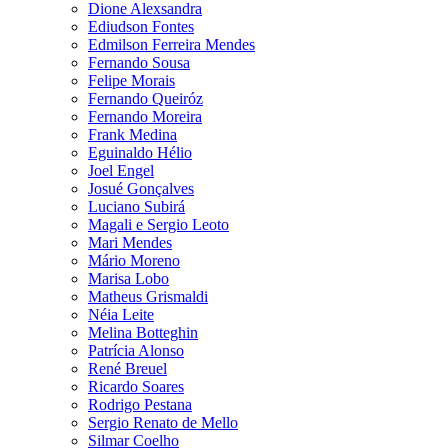
Dione Alexsandra
Ediudson Fontes
Edmilson Ferreira Mendes
Fernando Sousa
Felipe Morais
Fernando Queiróz
Fernando Moreira
Frank Medina
Eguinaldo Hélio
Joel Engel
Josué Gonçalves
Luciano Subirá
Magali e Sergio Leoto
Mari Mendes
Mário Moreno
Marisa Lobo
Matheus Grismaldi
Néia Leite
Melina Botteghin
Patrícia Alonso
René Breuel
Ricardo Soares
Rodrigo Pestana
Sergio Renato de Mello
Silmar Coelho