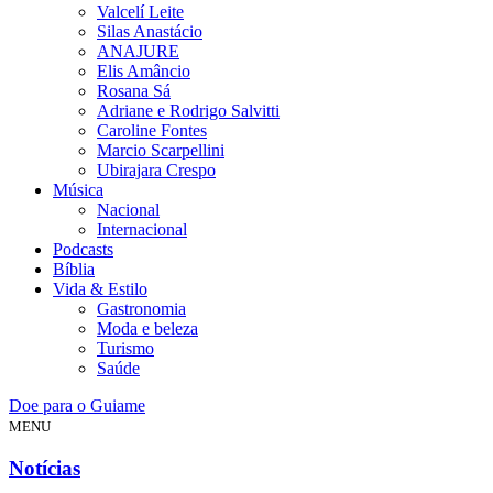
Valcelí Leite
Silas Anastácio
ANAJURE
Elis Amâncio
Rosana Sá
Adriane e Rodrigo Salvitti
Caroline Fontes
Marcio Scarpellini
Ubirajara Crespo
Música
Nacional
Internacional
Podcasts
Bíblia
Vida & Estilo
Gastronomia
Moda e beleza
Turismo
Saúde
Doe para o Guiame
MENU
Notícias