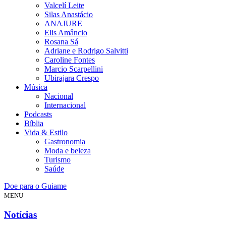
Valcelí Leite
Silas Anastácio
ANAJURE
Elis Amâncio
Rosana Sá
Adriane e Rodrigo Salvitti
Caroline Fontes
Marcio Scarpellini
Ubirajara Crespo
Música
Nacional
Internacional
Podcasts
Bíblia
Vida & Estilo
Gastronomia
Moda e beleza
Turismo
Saúde
Doe para o Guiame
MENU
Notícias