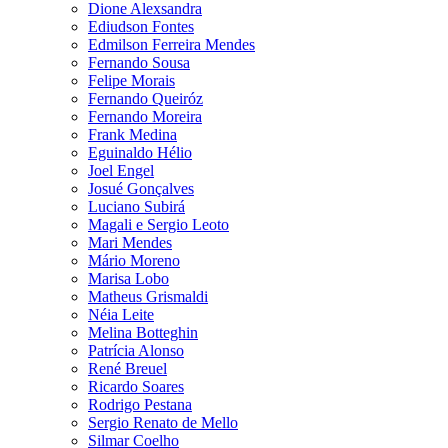
Dione Alexsandra
Ediudson Fontes
Edmilson Ferreira Mendes
Fernando Sousa
Felipe Morais
Fernando Queiróz
Fernando Moreira
Frank Medina
Eguinaldo Hélio
Joel Engel
Josué Gonçalves
Luciano Subirá
Magali e Sergio Leoto
Mari Mendes
Mário Moreno
Marisa Lobo
Matheus Grismaldi
Néia Leite
Melina Botteghin
Patrícia Alonso
René Breuel
Ricardo Soares
Rodrigo Pestana
Sergio Renato de Mello
Silmar Coelho