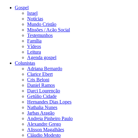
Gospel
Israel
Notícias
Mundo Cristão
Missões / Ação Social
Testemunhos
Família
Vídeos
Leitura
Agenda gospel
Colunistas
Adriana Bernardo
Clarice Ebert
Cris Beloni
Daniel Ramos
Darci Lourenção
Getúlio Cidade
Hernandes Dias Lopes
Nathalia Nunes
Jarbas Aragão
Andreia Pinheiro Paulo
Alexandre Grego
Alisson Magalhães
Cláudio Modesto