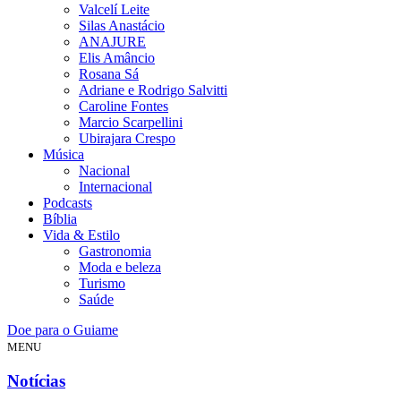
Valcelí Leite
Silas Anastácio
ANAJURE
Elis Amâncio
Rosana Sá
Adriane e Rodrigo Salvitti
Caroline Fontes
Marcio Scarpellini
Ubirajara Crespo
Música
Nacional
Internacional
Podcasts
Bíblia
Vida & Estilo
Gastronomia
Moda e beleza
Turismo
Saúde
Doe para o Guiame
MENU
Notícias