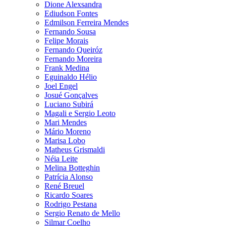
Dione Alexsandra
Ediudson Fontes
Edmilson Ferreira Mendes
Fernando Sousa
Felipe Morais
Fernando Queiróz
Fernando Moreira
Frank Medina
Eguinaldo Hélio
Joel Engel
Josué Gonçalves
Luciano Subirá
Magali e Sergio Leoto
Mari Mendes
Mário Moreno
Marisa Lobo
Matheus Grismaldi
Néia Leite
Melina Botteghin
Patrícia Alonso
René Breuel
Ricardo Soares
Rodrigo Pestana
Sergio Renato de Mello
Silmar Coelho