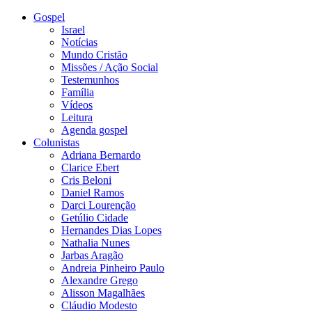
Gospel
Israel
Notícias
Mundo Cristão
Missões / Ação Social
Testemunhos
Família
Vídeos
Leitura
Agenda gospel
Colunistas
Adriana Bernardo
Clarice Ebert
Cris Beloni
Daniel Ramos
Darci Lourenção
Getúlio Cidade
Hernandes Dias Lopes
Nathalia Nunes
Jarbas Aragão
Andreia Pinheiro Paulo
Alexandre Grego
Alisson Magalhães
Cláudio Modesto