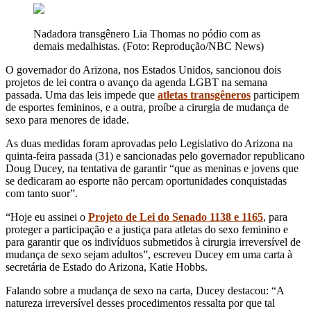
Nadadora transgênero Lia Thomas no pódio com as
demais medalhistas. (Foto: Reprodução/NBC News)
O governador do Arizona, nos Estados Unidos, sancionou dois
projetos de lei contra o avanço da agenda LGBT na semana
passada. Uma das leis impede que
atletas transgêneros
participem
de esportes femininos, e a outra, proíbe a cirurgia de mudança de
sexo para menores de idade.
As duas medidas foram aprovadas pelo Legislativo do Arizona na
quinta-feira passada (31) e sancionadas pelo governador republicano
Doug Ducey, na tentativa de garantir “que as meninas e jovens que
se dedicaram ao esporte não percam oportunidades conquistadas
com tanto suor”.
“Hoje eu assinei o
Projeto de Lei do Senado 1138 e 1165
, para
proteger a participação e a justiça para atletas do sexo feminino e
para garantir que os indivíduos submetidos à cirurgia irreversível de
mudança de sexo sejam adultos”, escreveu Ducey em uma carta à
secretária de Estado do Arizona, Katie Hobbs.
Falando sobre a mudança de sexo na carta, Ducey destacou: “A
natureza irreversível desses procedimentos ressalta por que tal