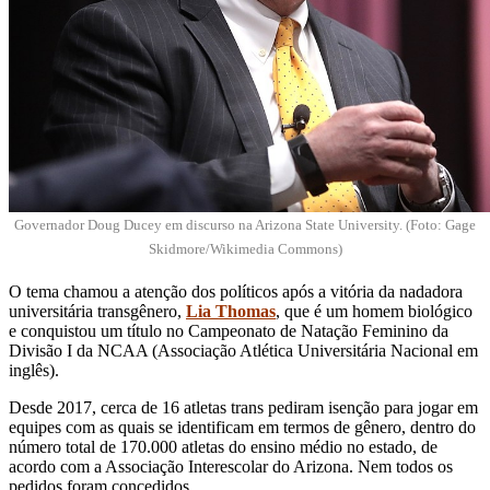
Governador Doug Ducey em discurso na Arizona State University. (Foto: Gage
Skidmore/Wikimedia Commons)
O tema chamou a atenção dos políticos após a vitória da nadadora
universitária transgênero,
Lia Thomas
, que é um homem biológico
e conquistou um título no Campeonato de Natação Feminino da
Divisão I da NCAA (Associação Atlética Universitária Nacional em
inglês).
Desde 2017, cerca de 16 atletas trans pediram isenção para jogar em
equipes com as quais se identificam em termos de gênero, dentro do
número total de 170.000 atletas do ensino médio no estado, de
acordo com a Associação Interescolar do Arizona. Nem todos os
pedidos foram concedidos.