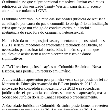
O tribunal disse que é "proporcional e razoável" limitar os direitos
religiosos da Universidade 'Trinity Western' para garantir acesso
aberto dos estudantes LGBT.
O tribunal confirmou o direito das sociedades jurídicas de recusar a
acreditação por causa do pacto comunitário obrigatório da instituição
cristã que exige um código de conduta estrito, que inclui a
abstinência do sexo fora do casamento heterossexual.
Na decisão da maioria, os juristas argumentaram que os estudantes
LGBT seriam impedidos de frequentar a faculdade de Direito, se
necessário, para assinar tal acordo. Eles também sugeriram que
aqueles que assinassem o acordo correriam risco de danos
significativos.
A TWU recebeu apelos de ações na Columbia Britânica e Nova
Escócia, mas perdeu um recurso em Ontário.
A universidade apresentou pela primeira vez a sua proposta de lei ao
Ministro da Educação Avançada do BC em junho de 2012. A
aprovação foi concedida em dezembro de 2013 e as sociedades
jurídicas de seis províncias canadenses deram sua aprovação, mas a
Sociedade Jurídica do Alto Canada rejeitou o credenciamento.
A Sociedade Jurídica da Columbia Britânica posteriormente reverteu
sua aprovação em junho de 2014 e, em dezembro de 2014, o