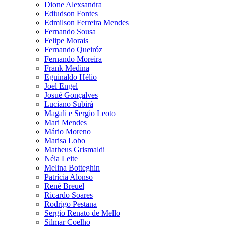
Dione Alexsandra
Ediudson Fontes
Edmilson Ferreira Mendes
Fernando Sousa
Felipe Morais
Fernando Queiróz
Fernando Moreira
Frank Medina
Eguinaldo Hélio
Joel Engel
Josué Gonçalves
Luciano Subirá
Magali e Sergio Leoto
Mari Mendes
Mário Moreno
Marisa Lobo
Matheus Grismaldi
Néia Leite
Melina Botteghin
Patrícia Alonso
René Breuel
Ricardo Soares
Rodrigo Pestana
Sergio Renato de Mello
Silmar Coelho