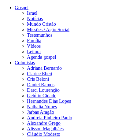
Gospel
Israel
Notícias
Mundo Cristão
Missões / Ação Social
Testemunhos
Família
Vídeos
Leitura
Agenda gospel
Colunistas
Adriana Bernardo
Clarice Ebert
Cris Beloni
Daniel Ramos
Darci Lourenção
Getúlio Cidade
Hernandes Dias Lopes
Nathalia Nunes
Jarbas Aragão
Andreia Pinheiro Paulo
Alexandre Grego
Alisson Magalhães
Cláudio Modesto