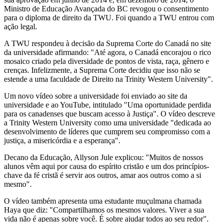
Ministro de Educação Avançada do BC revogou o consentimento
para o diploma de direito da TWU. Foi quando a TWU entrou com
ação legal.
A TWU respondeu à decisão da Suprema Corte do Canadá no site
da universidade afirmando: "Até agora, o Canadá encorajou o rico
mosaico criado pela diversidade de pontos de vista, raça, gênero e
crenças. Infelizmente, a Suprema Corte decidiu que isso não se
estende a uma faculdade de Direito na Trinity Western University".
Um novo vídeo sobre a universidade foi enviado ao site da
universidade e ao YouTube, intitulado "Uma oportunidade perdida
para os canadenses que buscam acesso à Justiça". O vídeo descreve
a Trinity Western University como uma universidade "dedicada ao
desenvolvimento de líderes que cumprem seu compromisso com a
justiça, a misericórdia e a esperança".
Decano da Educação, Allyson Jule explicou: "Muitos de nossos
alunos vêm aqui por causa do espírito cristão e um dos princípios-
chave da fé cristã é servir aos outros, amar aos outros como a si
mesmo".
O vídeo também apresenta uma estudante muçulmana chamada
Haya que diz: "Compartilhamos os mesmos valores. Viver a sua
vida não é apenas sobre você. É sobre ajudar todos ao seu redor".