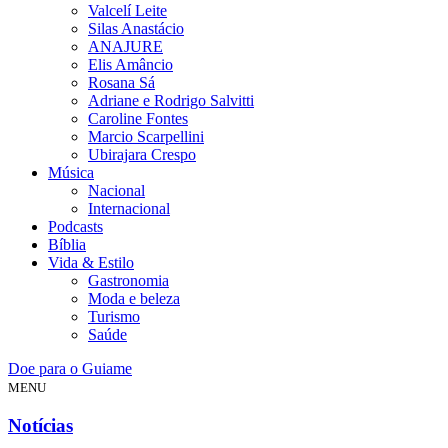
Valcelí Leite
Silas Anastácio
ANAJURE
Elis Amâncio
Rosana Sá
Adriane e Rodrigo Salvitti
Caroline Fontes
Marcio Scarpellini
Ubirajara Crespo
Música
Nacional
Internacional
Podcasts
Bíblia
Vida & Estilo
Gastronomia
Moda e beleza
Turismo
Saúde
Doe para o Guiame
MENU
Notícias