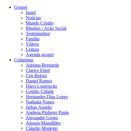
Gospel
Israel
Notícias
Mundo Cristão
Missões / Ação Social
Testemunhos
Família
Vídeos
Leitura
Agenda gospel
Colunistas
Adriana Bernardo
Clarice Ebert
Cris Beloni
Daniel Ramos
Darci Lourenção
Getúlio Cidade
Hernandes Dias Lopes
Nathalia Nunes
Jarbas Aragão
Andreia Pinheiro Paulo
Alexandre Grego
Alisson Magalhães
Cláudio Modesto