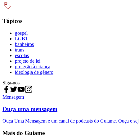
Tópicos
gospel
LGBT
banheiros
trans
escolas
projeto de lei
proteção à criança
ideologia de gênero
Siga-nos
Mensagem
Ouça uma mensagem
Ouça Uma Mensagem é um canal de podcasts do Guiame. Ouça e sej
Mais do Guiame