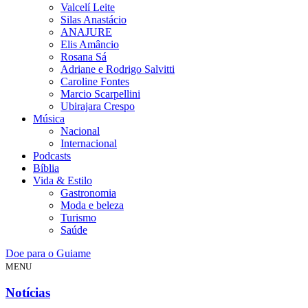
Valcelí Leite
Silas Anastácio
ANAJURE
Elis Amâncio
Rosana Sá
Adriane e Rodrigo Salvitti
Caroline Fontes
Marcio Scarpellini
Ubirajara Crespo
Música
Nacional
Internacional
Podcasts
Bíblia
Vida & Estilo
Gastronomia
Moda e beleza
Turismo
Saúde
Doe para o Guiame
MENU
Notícias