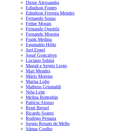
Dione Alexsandra
Ediudson Fontes
Edmilson Ferreira Mendes
Fernando Sousa
Felipe Morais
Fernando Queiróz
Fernando Moreira
Frank Medina
Eguinaldo Hélio
Joel Engel
Josué Gonçalves
Luciano Subirá
Magali e Sergio Leoto
Mari Mendes
Mário Moreno
Marisa Lobo
Matheus Grismaldi
Néia Leite
Melina Botteghin
Patrícia Alonso
René Breuel
Ricardo Soares
Rodrigo Pestana
Sergio Renato de Mello
Silmar Coelho