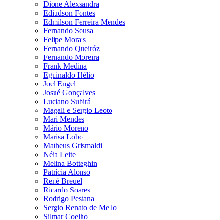
Dione Alexsandra
Ediudson Fontes
Edmilson Ferreira Mendes
Fernando Sousa
Felipe Morais
Fernando Queiróz
Fernando Moreira
Frank Medina
Eguinaldo Hélio
Joel Engel
Josué Gonçalves
Luciano Subirá
Magali e Sergio Leoto
Mari Mendes
Mário Moreno
Marisa Lobo
Matheus Grismaldi
Néia Leite
Melina Botteghin
Patrícia Alonso
René Breuel
Ricardo Soares
Rodrigo Pestana
Sergio Renato de Mello
Silmar Coelho