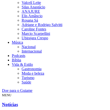
Valcelí Leite
Silas Anastácio
ANAJURE
Elis Amâncio
Rosana Sá
Adriane e Rodrigo Salvitti
Caroline Fontes
Marcio Scarpellini
Ubirajara Crespo
Música
Nacional
Internacional
Podcasts
Bíblia
Vida & Estilo
Gastronomia
Moda e beleza
Turismo
Saúde
Doe para o Guiame
MENU
Notícias