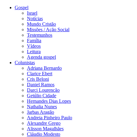
Gospel
Israel
Notícias
Mundo Cristão
Missões / Ação Social
Testemunhos
Família
Vídeos
Leitura
Agenda gospel
Colunistas
Adriana Bernardo
Clarice Ebert
Cris Beloni
Daniel Ramos
Darci Lourenção
Getúlio Cidade
Hernandes Dias Lopes
Nathalia Nunes
Jarbas Aragão
Andreia Pinheiro Paulo
Alexandre Grego
Alisson Magalhães
Cláudio Modesto