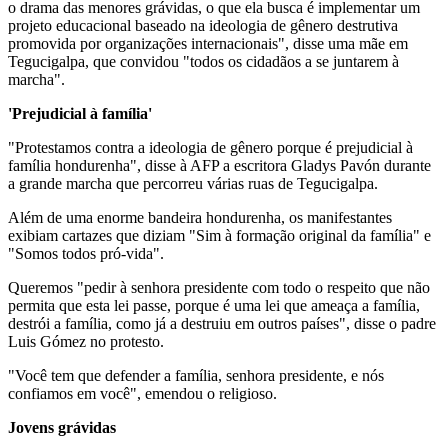
o drama das menores grávidas, o que ela busca é implementar um
projeto educacional baseado na ideologia de gênero destrutiva
promovida por organizações internacionais", disse uma mãe em
Tegucigalpa, que convidou "todos os cidadãos a se juntarem à
marcha".
'Prejudicial à família'
"Protestamos contra a ideologia de gênero porque é prejudicial à
família hondurenha", disse à AFP a escritora Gladys Pavón durante
a grande marcha que percorreu várias ruas de Tegucigalpa.
Além de uma enorme bandeira hondurenha, os manifestantes
exibiam cartazes que diziam "Sim à formação original da família" e
"Somos todos pró-vida".
Queremos "pedir à senhora presidente com todo o respeito que não
permita que esta lei passe, porque é uma lei que ameaça a família,
destrói a família, como já a destruiu em outros países", disse o padre
Luis Gómez no protesto.
"Você tem que defender a família, senhora presidente, e nós
confiamos em você", emendou o religioso.
Jovens grávidas