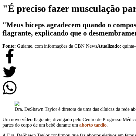
"É preciso fazer musculação pa
"Meus bíceps agradecem quando o composto 
flagrante, explicando que o desmembramen
Fonte:
Guiame, com informações da CBN News
Atualizado:
quinta-
Dra. DeShawn Taylor é diretora de uma das clínicas da rede ab
Um novo vídeo flagrante, divulgado pelo Centro de Progresso Médico,
partes do corpo de um bebê durante um
aborto tardio
.
A Dra. DeShawn Taylor confirmou que faz abortos eletivos em fetos sa