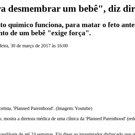
ra desmembrar um bebê", diz dire
químico funciona, para matar o feto antes
to de um bebê "exige força".
feira, 30 de março de 2017 às 16:00
ortista, 'Planned Parenthood'. (Imagem: Youtube)
 mostra a diretora médica de uma clínica da 'Planned Parenthood' (re
udáveis de ​​até 24 semanas. Ela disse ao investigador disfarçado que 