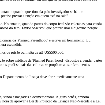
o entanto, quando questionada pelo investigador se há um
ê precisa prestar atenção em quem está na sala".
. No entanto, quando partes do corpo fetal são coletadas para venda
embros do feto. Taylor observou que prefere usar a digoxina porque
ionária da 'Planned Parenthood' e estava em treinamento. Eu
mera escondida.
anos de prisão ou multa de até US$500.000.
ação sobre médicos da 'Planned Parenthood', dispostos a vender partes
, os profissionais das clínicas se propõem a usar ferramentas
 e o Departamento de Justiça deve abrir imediatamente uma
veis, sendo esmagadas e desmembradas. Alguns bebês, embora
 hora de aprovar a Lei de Proteção da Criança Não-Nascida e a Lei