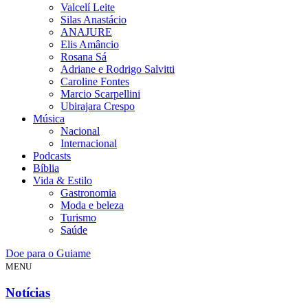
Valcelí Leite
Silas Anastácio
ANAJURE
Elis Amâncio
Rosana Sá
Adriane e Rodrigo Salvitti
Caroline Fontes
Marcio Scarpellini
Ubirajara Crespo
Música
Nacional
Internacional
Podcasts
Bíblia
Vida & Estilo
Gastronomia
Moda e beleza
Turismo
Saúde
Doe para o Guiame
MENU
Notícias