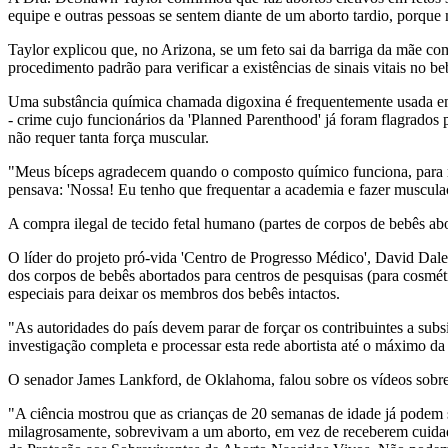
equipe e outras pessoas se sentem diante de um aborto tardio, porque 
Taylor explicou que, no Arizona, se um feto sai da barriga da mãe com
procedimento padrão para verificar a existências de sinais vitais no b
Uma substância química chamada digoxina é frequentemente usada em a
- crime cujo funcionários da 'Planned Parenthood' já foram flagrados
não requer tanta força muscular.
"Meus bíceps agradecem quando o composto químico funciona, para mat
pensava: 'Nossa! Eu tenho que frequentar a academia e fazer muscula
A compra ilegal de tecido fetal humano (partes de corpos de bebês a
O líder do projeto pró-vida 'Centro de Progresso Médico', David Dale
dos corpos de bebês abortados para centros de pesquisas (para cosméti
especiais para deixar os membros dos bebês intactos.
"As autoridades do país devem parar de forçar os contribuintes a sub
investigação completa e processar esta rede abortista até o máximo da 
O senador James Lankford, de Oklahoma, falou sobre os vídeos sobre 
"A ciência mostrou que as crianças de 20 semanas de idade já podem 
milagrosamente, sobrevivam a um aborto, em vez de receberem cuida