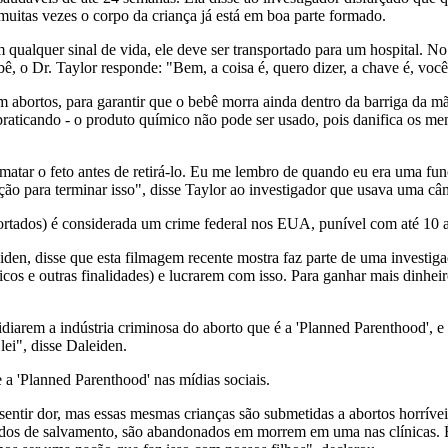
muitas vezes o corpo da criança já está em boa parte formado.
 qualquer sinal de vida, ele deve ser transportado para um hospital. N
ebê, o Dr. Taylor responde: "Bem, a coisa é, quero dizer, a chave é, voc
bortos, para garantir que o bebê morra ainda dentro da barriga da mãe
 praticando - o produto químico não pode ser usado, pois danifica os m
ar o feto antes de retirá-lo. Eu me lembro de quando eu era uma func
ção para terminar isso", disse Taylor ao investigador que usava uma câ
bortados) é considerada um crime federal nos EUA, punível com até 10 
iden, disse que esta filmagem recente mostra faz parte de uma investig
cos e outras finalidades) e lucrarem com isso. Para ganhar mais dinheiro
sidiarem a indústria criminosa do aborto que é a 'Planned Parenthood',
lei", disse Daleiden.
a 'Planned Parenthood' nas mídias sociais.
sentir dor, mas essas mesmas crianças são submetidas a abortos horrí
dos de salvamento, são abandonados em morrem em uma nas clínicas. É