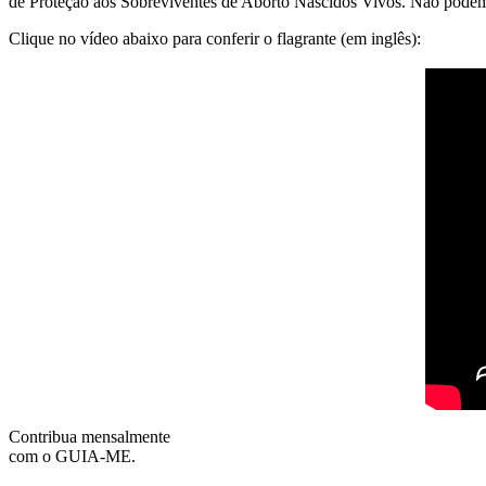
de Proteção aos Sobreviventes de Aborto Nascidos Vivos. Não podemo
Clique no vídeo abaixo para conferir o flagrante (em inglês):
Contribua mensalmente
com o GUIA-ME.