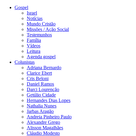
Gospel
Israel
Notícias
Mundo Cristão
Missões / Ação Social
Testemunhos
Família
Vídeos
Leitura
Agenda gospel
Colunistas
Adriana Bernardo
Clarice Ebert
Cris Beloni
Daniel Ramos
Darci Lourenção
Getúlio Cidade
Hernandes Dias Lopes
Nathalia Nunes
Jarbas Aragão
Andreia Pinheiro Paulo
Alexandre Grego
Alisson Magalhães
Cláudio Modesto