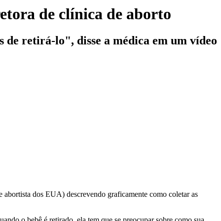
tora de clínica de aborto
 de retirá-lo", disse a médica em um vídeo
de abortista dos EUA) descrevendo graficamente como coletar as
quando o bebê é retirado, ela tem que se preocupar sobre como sua