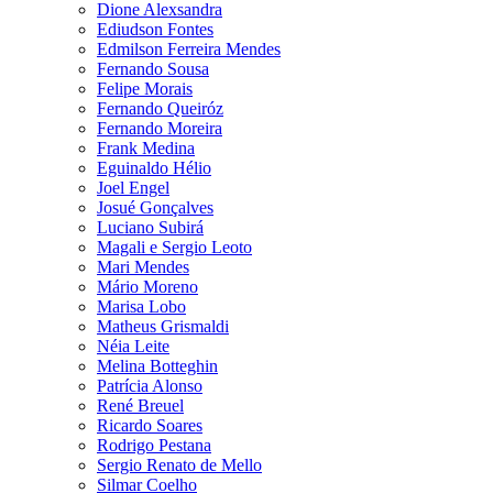
Dione Alexsandra
Ediudson Fontes
Edmilson Ferreira Mendes
Fernando Sousa
Felipe Morais
Fernando Queiróz
Fernando Moreira
Frank Medina
Eguinaldo Hélio
Joel Engel
Josué Gonçalves
Luciano Subirá
Magali e Sergio Leoto
Mari Mendes
Mário Moreno
Marisa Lobo
Matheus Grismaldi
Néia Leite
Melina Botteghin
Patrícia Alonso
René Breuel
Ricardo Soares
Rodrigo Pestana
Sergio Renato de Mello
Silmar Coelho