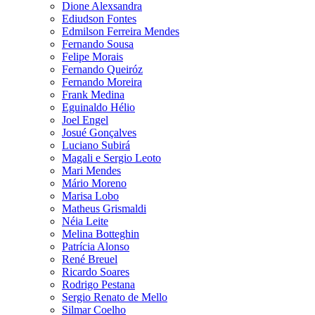
Dione Alexsandra
Ediudson Fontes
Edmilson Ferreira Mendes
Fernando Sousa
Felipe Morais
Fernando Queiróz
Fernando Moreira
Frank Medina
Eguinaldo Hélio
Joel Engel
Josué Gonçalves
Luciano Subirá
Magali e Sergio Leoto
Mari Mendes
Mário Moreno
Marisa Lobo
Matheus Grismaldi
Néia Leite
Melina Botteghin
Patrícia Alonso
René Breuel
Ricardo Soares
Rodrigo Pestana
Sergio Renato de Mello
Silmar Coelho