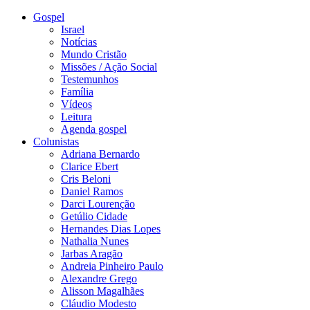
Gospel
Israel
Notícias
Mundo Cristão
Missões / Ação Social
Testemunhos
Família
Vídeos
Leitura
Agenda gospel
Colunistas
Adriana Bernardo
Clarice Ebert
Cris Beloni
Daniel Ramos
Darci Lourenção
Getúlio Cidade
Hernandes Dias Lopes
Nathalia Nunes
Jarbas Aragão
Andreia Pinheiro Paulo
Alexandre Grego
Alisson Magalhães
Cláudio Modesto