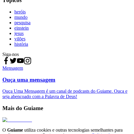
Tópicos
heróis
mundo
pesquisa
einstein
jesus
vilões
história
Siga-nos
Mensagem
Ouça uma mensagem
Ouça Uma Mensagem é um canal de podcasts do Guiame. Ouça e
seja abençoado com a Palavra de Deus!
Mais do Guiame
O
Guiame
utiliza cookies e outras tecnologias semelhantes para