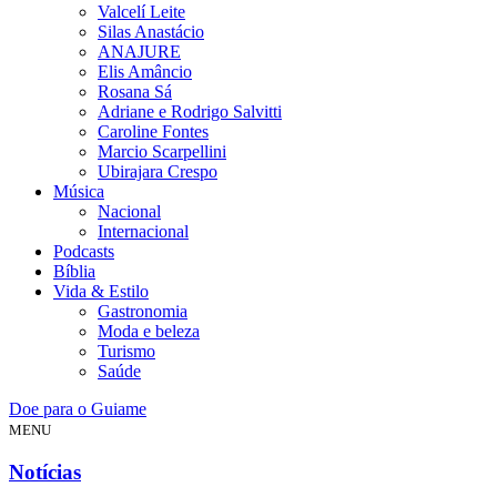
Valcelí Leite
Silas Anastácio
ANAJURE
Elis Amâncio
Rosana Sá
Adriane e Rodrigo Salvitti
Caroline Fontes
Marcio Scarpellini
Ubirajara Crespo
Música
Nacional
Internacional
Podcasts
Bíblia
Vida & Estilo
Gastronomia
Moda e beleza
Turismo
Saúde
Doe para o Guiame
MENU
Notícias