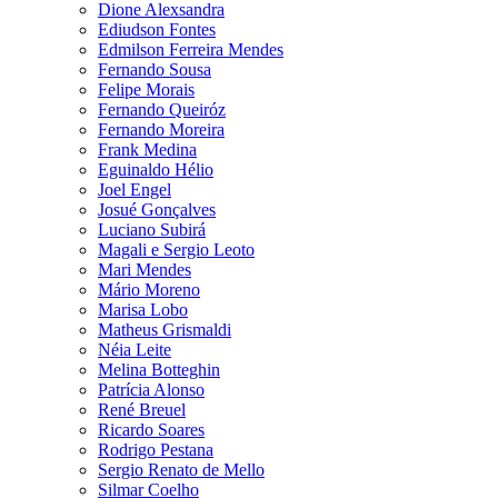
Dione Alexsandra
Ediudson Fontes
Edmilson Ferreira Mendes
Fernando Sousa
Felipe Morais
Fernando Queiróz
Fernando Moreira
Frank Medina
Eguinaldo Hélio
Joel Engel
Josué Gonçalves
Luciano Subirá
Magali e Sergio Leoto
Mari Mendes
Mário Moreno
Marisa Lobo
Matheus Grismaldi
Néia Leite
Melina Botteghin
Patrícia Alonso
René Breuel
Ricardo Soares
Rodrigo Pestana
Sergio Renato de Mello
Silmar Coelho