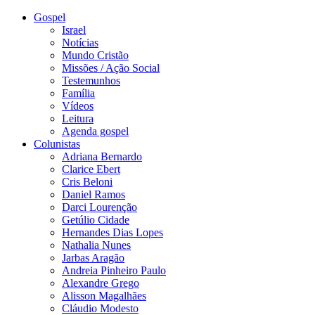
Gospel
Israel
Notícias
Mundo Cristão
Missões / Ação Social
Testemunhos
Família
Vídeos
Leitura
Agenda gospel
Colunistas
Adriana Bernardo
Clarice Ebert
Cris Beloni
Daniel Ramos
Darci Lourenção
Getúlio Cidade
Hernandes Dias Lopes
Nathalia Nunes
Jarbas Aragão
Andreia Pinheiro Paulo
Alexandre Grego
Alisson Magalhães
Cláudio Modesto