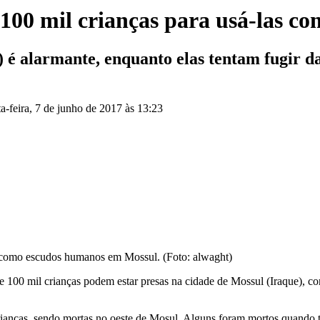
 100 mil crianças para usá-las c
 é alarmante, enquanto elas tentam fugir da
ta-feira, 7 de junho de 2017 às 13:23
s como escudos humanos em Mossul. (Foto: alwaght)
e 100 mil crianças podem estar presas na cidade de Mossul (Iraque), c
rianças, sendo mortas no oeste de Mosul. Alguns foram mortos quando t