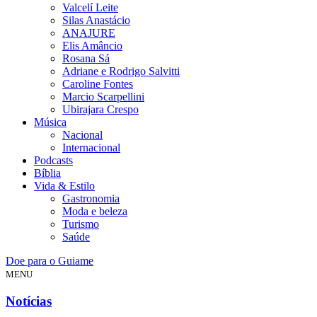
Valcelí Leite
Silas Anastácio
ANAJURE
Elis Amâncio
Rosana Sá
Adriane e Rodrigo Salvitti
Caroline Fontes
Marcio Scarpellini
Ubirajara Crespo
Música
Nacional
Internacional
Podcasts
Bíblia
Vida & Estilo
Gastronomia
Moda e beleza
Turismo
Saúde
Doe para o Guiame
MENU
Notícias