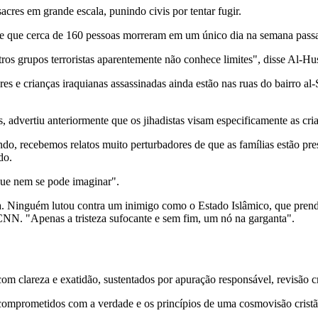
cres em grande escala, punindo civis por tentar fugir.
se que cerca de 160 pessoas morreram em um único dia na semana passa
ros grupos terroristas aparentemente não conhece limites", disse Al-Hu
e crianças iraquianas assassinadas ainda estão nas ruas do bairro al
 advertiu anteriormente que os jihadistas visam especificamente as cri
o, recebemos relatos muito perturbadores de que as famílias estão pres
do.
ue nem se pode imaginar".
 Ninguém lutou contra um inimigo como o Estado Islâmico, que prende
CNN. "Apenas a tristeza sufocante e sem fim, um nó na garganta".
 clareza e exatidão, sustentados por apuração responsável, revisão cri
comprometidos com a verdade e os princípios de uma cosmovisão cristã