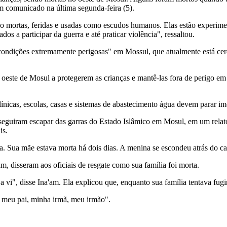
m comunicado na última segunda-feira (5).
endo mortas, feridas e usadas como escudos humanos. Elas estão experi
s a participar da guerra e até praticar violência", ressaltou.
dições extremamente perigosas" em Mossul, que atualmente está cerca
 oeste de Mosul a protegerem as crianças e mantê-las fora de perigo 
, clínicas, escolas, casas e sistemas de abastecimento água devem parar 
uiram escapar das garras do Estado Islâmico em Mosul, em um relatório 
is.
 Sua mãe estava morta há dois dias. A menina se escondeu atrás do cad
, disseram aos oficiais de resgate como sua família foi morta.
a vi", disse Ina'am. Ela explicou que, enquanto sua família tentava fug
, meu pai, minha irmã, meu irmão".