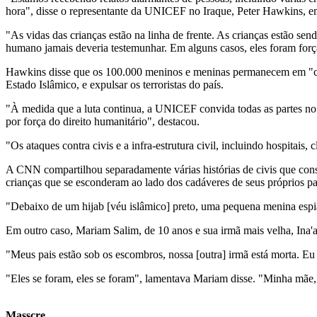
hora", disse o representante da UNICEF no Iraque, Peter Hawkins, e
"As vidas das crianças estão na linha de frente. As crianças estão s
humano jamais deveria testemunhar. Em alguns casos, eles foram forçado
Hawkins disse que os 100.000 meninos e meninas permanecem em "con
Estado Islâmico, e expulsar os terroristas do país.
"À medida que a luta continua, a UNICEF convida todas as partes no
por força do direito humanitário", destacou.
"Os ataques contra civis e a infra-estrutura civil, incluindo hospitais
A CNN compartilhou separadamente várias histórias de civis que conseg
crianças que se esconderam ao lado dos cadáveres de seus próprios pa
"Debaixo de um hijab [véu islâmico] preto, uma pequena menina espia.
Em outro caso, Mariam Salim, de 10 anos e sua irmã mais velha, Ina'am
"Meus pais estão sob os escombros, nossa [outra] irmã está morta. Eu 
"Eles se foram, eles se foram", lamentava Mariam disse. "Minha mãe
Masscre