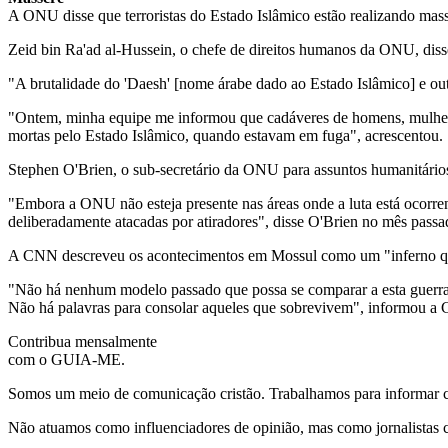
A ONU disse que terroristas do Estado Islâmico estão realizando massa
Zeid bin Ra'ad al-Hussein, o chefe de direitos humanos da ONU, dis
"A brutalidade do 'Daesh' [nome árabe dado ao Estado Islâmico] e out
"Ontem, minha equipe me informou que cadáveres de homens, mulheres 
mortas pelo Estado Islâmico, quando estavam em fuga", acrescentou.
Stephen O'Brien, o sub-secretário da ONU para assuntos humanitários,
"Embora a ONU não esteja presente nas áreas onde a luta está ocorrend
deliberadamente atacadas por atiradores", disse O'Brien no mês passa
A CNN descreveu os acontecimentos em Mossul como um "inferno q
"Não há nenhum modelo passado que possa se comparar a esta guerra.
Não há palavras para consolar aqueles que sobrevivem", informou a 
Contribua mensalmente
com o GUIA-ME.
Somos um meio de comunicação cristão. Trabalhamos para informar com
Não atuamos como influenciadores de opinião, mas como jornalistas 