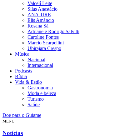
Valcelí Leite
Silas Anastácio
ANAJURE
Elis Amâncio
Rosana Sá
Adriane e Rodrigo Salvitti
Caroline Fontes
Marcio Scarpellini
Ubirajara Crespo
Música
Nacional
Internacional
Podcasts
Bíblia
Vida & Estilo
Gastronomia
Moda e beleza
Turismo
Saúde
Doe para o Guiame
MENU
Notícias