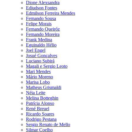
Dione Alexsandra
Ediudson Fontes
Edmilson Ferreira Mendes
Fernando Sousa
Felipe Morais
Fernando Queiróz
Fernando Moreira
Frank Medina
Eguinaldo Hélio
Joel Engel
Josué Gonçalves
Luciano Subirá
Magali e Sergio Leoto
Mari Mendes
Mário Moreno
Marisa Lobo
Matheus Grismaldi
Néia Leite
Melina Botteghin
Patrícia Alonso
René Breuel
Ricardo Soares
Rodrigo Pestana
Sergio Renato de Mello
Silmar Coelho