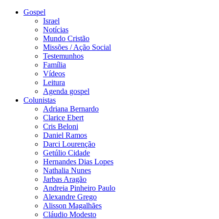
Gospel
Israel
Notícias
Mundo Cristão
Missões / Ação Social
Testemunhos
Família
Vídeos
Leitura
Agenda gospel
Colunistas
Adriana Bernardo
Clarice Ebert
Cris Beloni
Daniel Ramos
Darci Lourenção
Getúlio Cidade
Hernandes Dias Lopes
Nathalia Nunes
Jarbas Aragão
Andreia Pinheiro Paulo
Alexandre Grego
Alisson Magalhães
Cláudio Modesto