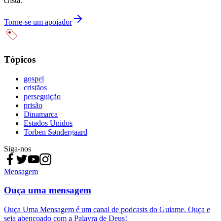
cristã.
Torne-se um apoiador
Tópicos
gospel
cristãos
perseguição
prisão
Dinamarca
Estados Unidos
Torben Søndergaard
Siga-nos
Mensagem
Ouça uma mensagem
Ouça Uma Mensagem é um canal de podcasts do Guiame. Ouça e
seja abençoado com a Palavra de Deus!