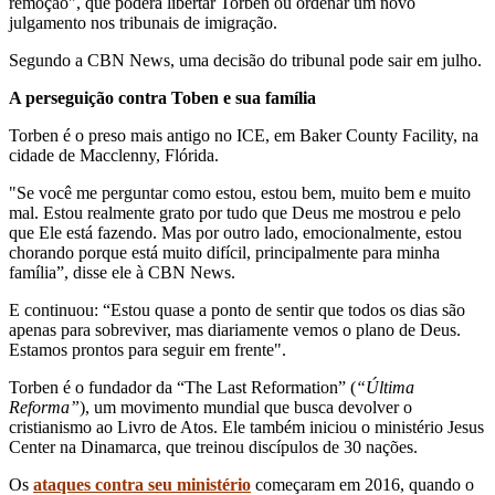
remoção", que poderá libertar Torben ou ordenar um novo
julgamento nos tribunais de imigração.
Segundo a CBN News, uma decisão do tribunal pode sair em julho.
A perseguição contra Toben e sua família
Torben é o preso mais antigo no ICE, em Baker County Facility, na
cidade de Macclenny, Flórida.
"Se você me perguntar como estou, estou bem, muito bem e muito
mal. Estou realmente grato por tudo que Deus me mostrou e pelo
que Ele está fazendo. Mas por outro lado, emocionalmente, estou
chorando porque está muito difícil, principalmente para minha
família”, disse ele à CBN News.
E continuou: “Estou quase a ponto de sentir que todos os dias são
apenas para sobreviver, mas diariamente vemos o plano de Deus.
Estamos prontos para seguir em frente".
Torben é o fundador da “The Last Reformation” (
“Última
Reforma”
), um movimento mundial que busca devolver o
cristianismo ao Livro de Atos. Ele também iniciou o ministério Jesus
Center na Dinamarca, que treinou discípulos de 30 nações.
Os
ataques contra seu ministério
começaram em 2016, quando o