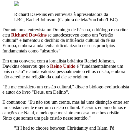
Richard Dawkins em entrevista à apresentadora da
LBC, Rachel Johnson. (Captura de tela/YouTube/LBC)
Durante uma entrevista no Domingo de Páscoa, o biólogo e escritor
ateu
Richard Dawkins
se autodescreveu como um "cristão
cultural" e lamentou o declínio da influência cultural da fé na
Europa, embora ainda tenha ridicularizado os seus princípios
fundamentais como “absurdos”.
Em uma conversa com a jornalista britânica Rachel Johnson,
Dawkins observou que o
Reino Unido
é "fundamentalmente um
país cristão" e ainda valoriza pessoalmente o ethos cristão, embora
não acredite na religião da qual ele se originou.
"Eu me considero um cristão cultural," disse o biólogo evolucionista
e autor do livro "Deus, um Delírio”.
E continuou: "Eu não sou um crente, mas há uma distinção entre ser
um cristão crente e ser um cristão cultural. E assim, eu amo hinos e
canções de Natal, e meio que me sinto em casa no ethos cristão.
Sinto que somos um país cristão nesse sentido."
"If I had to choose between Christianity and Islam, I'd