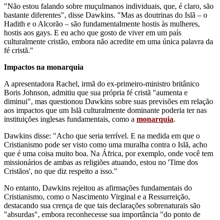
"Não estou falando sobre muçulmanos individuais, que, é claro, são
bastante diferentes", disse Dawkins. "Mas as doutrinas do Islã – o
Hadith e o Alcorão – são fundamentalmente hostis às mulheres,
hostis aos gays. E eu acho que gosto de viver em um país
culturalmente cristão, embora não acredite em uma única palavra da
fé cristã."
Impactos na monarquia
A apresentadora Rachel, irmã do ex-primeiro-ministro britânico
Boris Johnson, admitiu que sua própria fé cristã "aumenta e
diminui", mas questionou Dawkins sobre suas previsões em relação
aos impactos que um Islã culturalmente dominante poderia ter nas
instituições inglesas fundamentais, como a
monarquia
.
Dawkins disse: "Acho que seria terrível. E na medida em que o
Cristianismo pode ser visto como uma muralha contra o Islã, acho
que é uma coisa muito boa. Na África, por exemplo, onde você tem
missionários de ambas as religiões atuando, estou no 'Time dos
Cristãos', no que diz respeito a isso."
No entanto, Dawkins rejeitou as afirmações fundamentais do
Cristianismo, como o Nascimento Virginal e a Ressurreição,
destacando sua crença de que tais declarações sobrenaturais são
"absurdas", embora reconhecesse sua importância "do ponto de