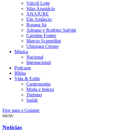
Valcelí Leite
Silas Anastácio
ANAJURE
Elis Amâncio
Rosana Sá
Adriane e Rodrigo Salvitti
Caroline Fontes
Marcio Scarpellini
Ubirajara Crespo
Música
Nacional
Internacional
Podcasts
Bíblia
Vida & Estilo
Gastronomia
Moda e beleza
Turismo
Saúde
Doe para o Guiame
MENU
Notícias