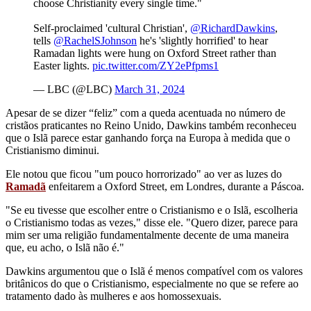
choose Christianity every single time."
Self-proclaimed 'cultural Christian',
@RichardDawkins
,
tells
@RachelSJohnson
he's 'slightly horrified' to hear
Ramadan lights were hung on Oxford Street rather than
Easter lights.
pic.twitter.com/ZY2ePfpms1
— LBC (@LBC)
March 31, 2024
Apesar de se dizer “feliz” com a queda acentuada no número de
cristãos praticantes no Reino Unido, Dawkins também reconheceu
que o Islã parece estar ganhando força na Europa à medida que o
Cristianismo diminui.
Ele notou que ficou "um pouco horrorizado" ao ver as luzes do
Ramadã
enfeitarem a Oxford Street, em Londres, durante a Páscoa.
"Se eu tivesse que escolher entre o Cristianismo e o Islã, escolheria
o Cristianismo todas as vezes," disse ele. "Quero dizer, parece para
mim ser uma religião fundamentalmente decente de uma maneira
que, eu acho, o Islã não é."
Dawkins argumentou que o Islã é menos compatível com os valores
britânicos do que o Cristianismo, especialmente no que se refere ao
tratamento dado às mulheres e aos homossexuais.