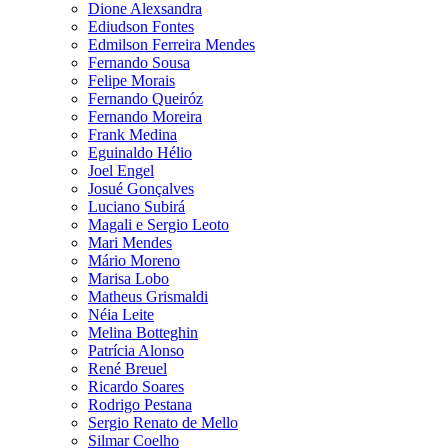
Dione Alexsandra
Ediudson Fontes
Edmilson Ferreira Mendes
Fernando Sousa
Felipe Morais
Fernando Queiróz
Fernando Moreira
Frank Medina
Eguinaldo Hélio
Joel Engel
Josué Gonçalves
Luciano Subirá
Magali e Sergio Leoto
Mari Mendes
Mário Moreno
Marisa Lobo
Matheus Grismaldi
Néia Leite
Melina Botteghin
Patrícia Alonso
René Breuel
Ricardo Soares
Rodrigo Pestana
Sergio Renato de Mello
Silmar Coelho