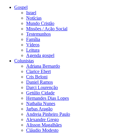
Gospel
Israel
Notícias
Mundo Cristão
Missões / Ação Social
Testemunhos
Família
Vídeos
Leitura
Agenda gospel
Colunistas
Adriana Bernardo
Clarice Ebert
Cris Beloni
Daniel Ramos
Darci Lourenção
Getúlio Cidade
Hernandes Dias Lopes
Nathalia Nunes
Jarbas Aragão
Andreia Pinheiro Paulo
Alexandre Grego
Alisson Magalhães
Cláudio Modesto