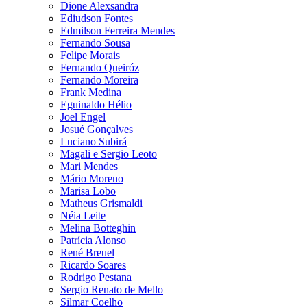
Dione Alexsandra
Ediudson Fontes
Edmilson Ferreira Mendes
Fernando Sousa
Felipe Morais
Fernando Queiróz
Fernando Moreira
Frank Medina
Eguinaldo Hélio
Joel Engel
Josué Gonçalves
Luciano Subirá
Magali e Sergio Leoto
Mari Mendes
Mário Moreno
Marisa Lobo
Matheus Grismaldi
Néia Leite
Melina Botteghin
Patrícia Alonso
René Breuel
Ricardo Soares
Rodrigo Pestana
Sergio Renato de Mello
Silmar Coelho