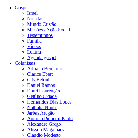
Gospel
Israel
Notícias
Mundo Cristão
Missões / Ação Social
Testemunhos
Família
Vídeos
Leitura
Agenda gospel
Colunistas
Adriana Bernardo
Clarice Ebert
Cris Beloni
Daniel Ramos
Darci Lourenção
Getúlio Cidade
Hernandes Dias Lopes
Nathalia Nunes
Jarbas Aragão
Andreia Pinheiro Paulo
Alexandre Grego
Alisson Magalhães
Cláudio Modesto