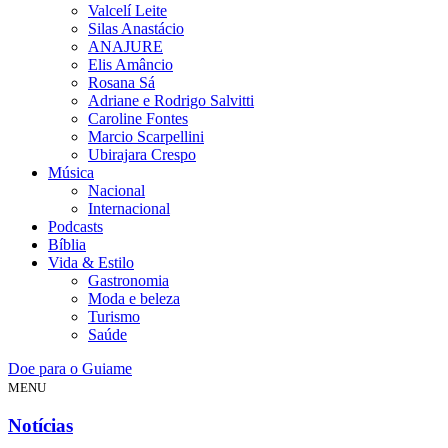
Valcelí Leite
Silas Anastácio
ANAJURE
Elis Amâncio
Rosana Sá
Adriane e Rodrigo Salvitti
Caroline Fontes
Marcio Scarpellini
Ubirajara Crespo
Música
Nacional
Internacional
Podcasts
Bíblia
Vida & Estilo
Gastronomia
Moda e beleza
Turismo
Saúde
Doe para o Guiame
MENU
Notícias