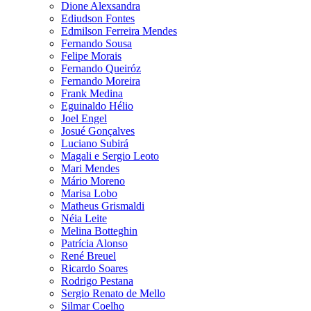
Dione Alexsandra
Ediudson Fontes
Edmilson Ferreira Mendes
Fernando Sousa
Felipe Morais
Fernando Queiróz
Fernando Moreira
Frank Medina
Eguinaldo Hélio
Joel Engel
Josué Gonçalves
Luciano Subirá
Magali e Sergio Leoto
Mari Mendes
Mário Moreno
Marisa Lobo
Matheus Grismaldi
Néia Leite
Melina Botteghin
Patrícia Alonso
René Breuel
Ricardo Soares
Rodrigo Pestana
Sergio Renato de Mello
Silmar Coelho