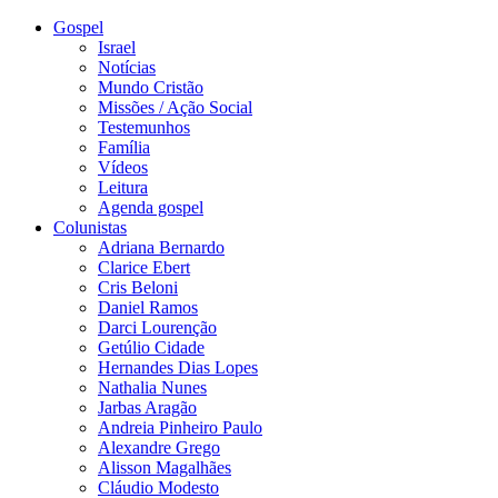
Gospel
Israel
Notícias
Mundo Cristão
Missões / Ação Social
Testemunhos
Família
Vídeos
Leitura
Agenda gospel
Colunistas
Adriana Bernardo
Clarice Ebert
Cris Beloni
Daniel Ramos
Darci Lourenção
Getúlio Cidade
Hernandes Dias Lopes
Nathalia Nunes
Jarbas Aragão
Andreia Pinheiro Paulo
Alexandre Grego
Alisson Magalhães
Cláudio Modesto