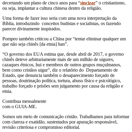
decretando um plano de cinco anos para “
sincizar
” o cristianismo,
ou seja, implantar a cultura chinesa dentro da religião.
Uma forma de fazer isso seria com uma nova interpretação da
Bíblia, introduzindo conceitos budistas e socialistas, os fazendo
parecer divinamente inspirados.
Pompeo também criticou a China por “tentar eliminar qualquer um
que não seja chinês [da etnia] han”.
“O governo dos EUA estima que, desde abril de 2017, o governo
chinês deteve arbitrariamente mais de um milhão de uigures,
cazaques étnicos, hui e membros de outros grupos muçulmanos,
bem como cristãos uigur”, diz o relatório do Departamento de
Estado, que denuncia também o desaparecimento forçado de
pessoas, doutrinação política, tortura, abuso físico e psicológico,
trabalho forçado e prisões sem julgamento por causa da religião e
etnia.
Contribua mensalmente
com o GUIA-ME.
Somos um meio de comunicação cristão. Trabalhamos para informar
com clareza e exatidão, sustentados por apuração responsável,
revisão criteriosa e compromisso editorial.