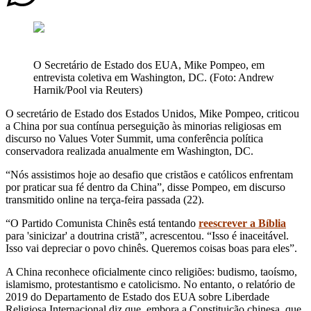
O Secretário de Estado dos EUA, Mike Pompeo, em
entrevista coletiva em Washington, DC. (Foto: Andrew
Harnik/Pool via Reuters)
O secretário de Estado dos Estados Unidos, Mike Pompeo, criticou
a China por sua contínua perseguição às minorias religiosas em
discurso no Values ​​Voter Summit, uma conferência política
conservadora realizada anualmente em Washington, DC.
“Nós assistimos hoje ao desafio que cristãos e católicos enfrentam
por praticar sua fé dentro da China”, disse Pompeo, em discurso
transmitido online na terça-feira passada (22).
“O Partido Comunista Chinês está tentando
reescrever a Bíblia
para 'sinicizar' a doutrina cristã”, acrescentou. “Isso é inaceitável.
Isso vai depreciar o povo chinês. Queremos coisas boas para eles”.
A China reconhece oficialmente cinco religiões: budismo, taoísmo,
islamismo, protestantismo e catolicismo. No entanto, o relatório de
2019 do Departamento de Estado dos EUA sobre Liberdade
Religiosa Internacional diz que, embora a Constituição chinesa, que