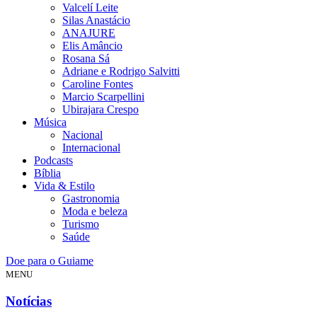
Valcelí Leite
Silas Anastácio
ANAJURE
Elis Amâncio
Rosana Sá
Adriane e Rodrigo Salvitti
Caroline Fontes
Marcio Scarpellini
Ubirajara Crespo
Música
Nacional
Internacional
Podcasts
Bíblia
Vida & Estilo
Gastronomia
Moda e beleza
Turismo
Saúde
Doe para o Guiame
MENU
Notícias