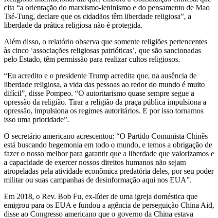
cita “a orientação do marxismo-leninismo e do pensamento de Mao
Tsé-Tung, declare que os cidadãos têm liberdade religiosa”, a
liberdade da prática religiosa não é protegida.
Além disso, o relatório observa que somente religiões pertencentes
às cinco ‘associações religiosas patrióticas’, que são sancionadas
pelo Estado, têm permissão para realizar cultos religiosos.
“Eu acredito e o presidente Trump acredita que, na ausência de
liberdade religiosa, a vida das pessoas ao redor do mundo é muito
difícil”, disse Pompeo. “O autoritarismo quase sempre segue a
opressão da religião. Tirar a religião da praça pública impulsiona a
opressão, impulsiona os regimes autoritários. E por isso tornamos
isso uma prioridade”.
O secretário americano acrescentou: “O Partido Comunista Chinês
está buscando hegemonia em todo o mundo, e temos a obrigação de
fazer o nosso melhor para garantir que a liberdade que valorizamos e
a capacidade de exercer nossos direitos humanos não sejam
atropeladas pela atividade econômica predatória deles, por seu poder
militar ou suas campanhas de desinformação aqui nos EUA”.
Em 2018, o Rev. Bob Fu, ex-líder de uma igreja doméstica que
emigrou para os EUA e fundou a agência de perseguição China Aid,
disse ao Congresso americano que o governo da China estava