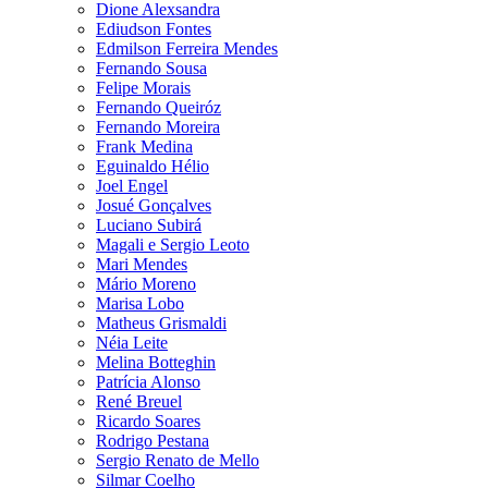
Dione Alexsandra
Ediudson Fontes
Edmilson Ferreira Mendes
Fernando Sousa
Felipe Morais
Fernando Queiróz
Fernando Moreira
Frank Medina
Eguinaldo Hélio
Joel Engel
Josué Gonçalves
Luciano Subirá
Magali e Sergio Leoto
Mari Mendes
Mário Moreno
Marisa Lobo
Matheus Grismaldi
Néia Leite
Melina Botteghin
Patrícia Alonso
René Breuel
Ricardo Soares
Rodrigo Pestana
Sergio Renato de Mello
Silmar Coelho