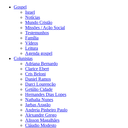
Gospel
Israel
Notícias
Mundo Cristão
Missões / Ação Social
Testemunhos
Família
Vídeos
Leitura
Agenda gospel
Colunistas
Adriana Bernardo
Clarice Ebert
Cris Beloni
Daniel Ramos
Darci Lourenção
Getúlio Cidade
Hernandes Dias Lopes
Nathalia Nunes
Jarbas Aragão
Andreia Pinheiro Paulo
Alexandre Grego
Alisson Magalhães
Cláudio Modesto