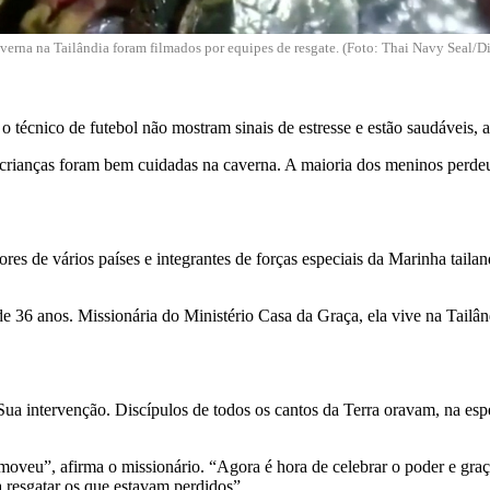
erna na Tailândia foram filmados por equipes de resgate. (Foto: Thai Navy Seal/D
 técnico de futebol não mostram sinais de estresse e estão saudáveis, 
 crianças foram bem cuidadas na caverna. A maioria dos meninos perdeu
res de vários países e integrantes de forças especiais da Marinha tail
 de 36 anos. Missionária do Ministério Casa da Graça, ela vive na Tailân
ua intervenção. Discípulos de todos os cantos da Terra oravam, na espe
veu”, afirma o missionário. “Agora é hora de celebrar o poder e graça 
a resgatar os que estavam perdidos”.