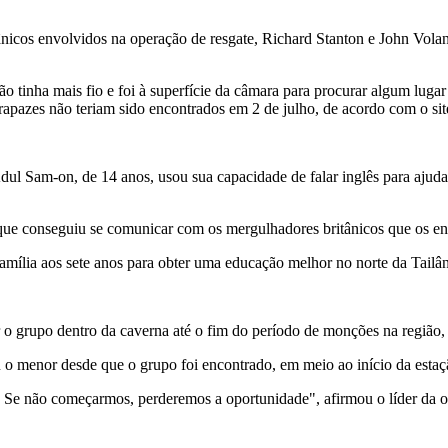
ânicos envolvidos na operação de resgate, Richard Stanton e John Volant
o tinha mais fio e foi à superfície da câmara para procurar algum luga
s rapazes não teriam sido encontrados em 2 de julho, de acordo com o si
dul Sam-on, de 14 anos, usou sua capacidade de falar inglês para ajud
que conseguiu se comunicar com os mergulhadores britânicos que os enc
ília aos sete anos para obter uma educação melhor no norte da Tailând
r o grupo dentro da caverna até o fim do período de monções na região,
 menor desde que o grupo foi encontrado, em meio ao início da estaç
. Se não começarmos, perderemos a oportunidade", afirmou o líder da