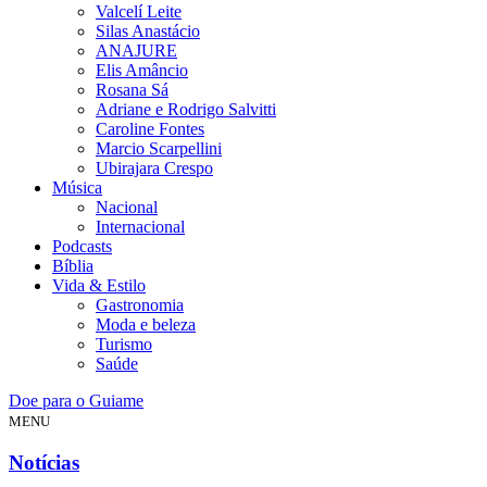
Valcelí Leite
Silas Anastácio
ANAJURE
Elis Amâncio
Rosana Sá
Adriane e Rodrigo Salvitti
Caroline Fontes
Marcio Scarpellini
Ubirajara Crespo
Música
Nacional
Internacional
Podcasts
Bíblia
Vida & Estilo
Gastronomia
Moda e beleza
Turismo
Saúde
Doe para o Guiame
MENU
Notícias