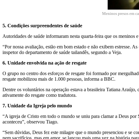
Meninos presos em cav
5. Condições surpreendentes de saúde
Autoridades de saúde informaram nesta quarta-feira que os meninos e o
“Por nossa avaliação, estão em bom estado e não exibem estresse. As
inspetor do departamento de saúde tailandês, segundo a Veja.
6. Unidade envolvida na ação de resgate
O grupo no centro dos esforços de resgate foi formado por mergulhado
resgate mobilizou mais de 1.000 pessoas, informa a BBC.
Dentre os voluntários na operação estava a brasileira Tatiana Araújo,
ativamente do resgate como tradutora.
7. Unidade da Igreja pelo mundo
“A igreja de Cristo em todo o mundo se uniu para clamar a Deus por S
aconteceu”, observou Tiago.
“Sem dúvidas, Deus fez este milagre que o mundo presenciou e se como
nem sacrifícios, mas em amor, se lançou mais uma vez na história par