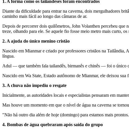
1. A forma como os tailandeses foram encontrados
Diante da dificuldade para entrar na caverna, dois mergulhadores brit
caminho mais fácil ao longo das câmaras de ar.
Depois de percorrer dois quilômetros, John Volanthen percebeu que nã
treze, olhando para ele. Se aquele fio fosse meio metro mais curto, o
2. A ajuda do único menino cristão
Nascido em Mianmar e criado por professores cristãos na Tailândia, A
língua.
Adul — que também fala tailandês, birmanês e chinês — foi o único 
Nascido em Wa State, Estado autônomo de Mianmar, ele deixou sua fam
3. A chuva não impediu o resgate
Inicialmente, as autoridades locais e especialistas pensaram em mante
Mas houve um momento em que o nível de água na caverna se tornou o
"Não há outro dia além de hoje (domingo) para estamos mais prontos
4. Bombas de água quebraram após saída do grupo