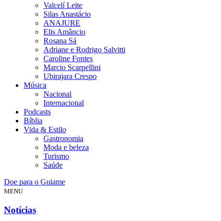
Valcelí Leite
Silas Anastácio
ANAJURE
Elis Amâncio
Rosana Sá
Adriane e Rodrigo Salvitti
Caroline Fontes
Marcio Scarpellini
Ubirajara Crespo
Música
Nacional
Internacional
Podcasts
Bíblia
Vida & Estilo
Gastronomia
Moda e beleza
Turismo
Saúde
Doe para o Guiame
MENU
Notícias