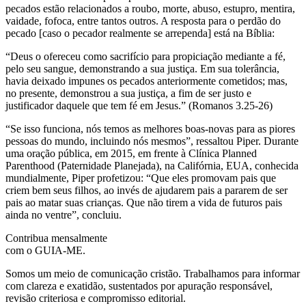
pecados estão relacionados a roubo, morte, abuso, estupro, mentira,
vaidade, fofoca, entre tantos outros. A resposta para o perdão do
pecado [caso o pecador realmente se arrependa] está na Bíblia:
“Deus o ofereceu como sacrifício para propiciação mediante a fé,
pelo seu sangue, demonstrando a sua justiça. Em sua tolerância,
havia deixado impunes os pecados anteriormente cometidos; mas,
no presente, demonstrou a sua justiça, a fim de ser justo e
justificador daquele que tem fé em Jesus.” (Romanos 3.25-26)
“Se isso funciona, nós temos as melhores boas-novas para as piores
pessoas do mundo, incluindo nós mesmos”, ressaltou Piper. Durante
uma oração pública, em 2015, em frente à Clínica Planned
Parenthood (Paternidade Planejada), na Califórnia, EUA, conhecida
mundialmente, Piper profetizou: “Que eles promovam pais que
criem bem seus filhos, ao invés de ajudarem pais a pararem de ser
pais ao matar suas crianças. Que não tirem a vida de futuros pais
ainda no ventre”, concluiu.
Contribua mensalmente
com o GUIA-ME.
Somos um meio de comunicação cristão. Trabalhamos para informar
com clareza e exatidão, sustentados por apuração responsável,
revisão criteriosa e compromisso editorial.