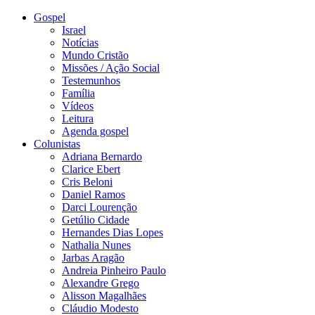
Gospel
Israel
Notícias
Mundo Cristão
Missões / Ação Social
Testemunhos
Família
Vídeos
Leitura
Agenda gospel
Colunistas
Adriana Bernardo
Clarice Ebert
Cris Beloni
Daniel Ramos
Darci Lourenção
Getúlio Cidade
Hernandes Dias Lopes
Nathalia Nunes
Jarbas Aragão
Andreia Pinheiro Paulo
Alexandre Grego
Alisson Magalhães
Cláudio Modesto