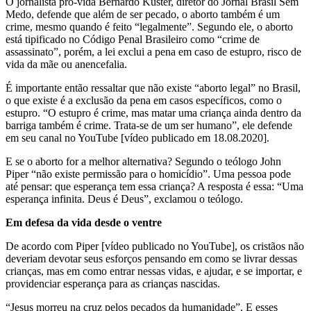
O jornalista pró-vida Bernardo Küster, diretor do Jornal Brasil Sem
Medo, defende que além de ser pecado, o aborto também é um
crime, mesmo quando é feito “legalmente”. Segundo ele, o aborto
está tipificado no Código Penal Brasileiro como “crime de
assassinato”, porém, a lei exclui a pena em caso de estupro, risco de
vida da mãe ou anencefalia.
É importante então ressaltar que não existe “aborto legal” no Brasil,
o que existe é a exclusão da pena em casos específicos, como o
estupro. “O estupro é crime, mas matar uma criança ainda dentro da
barriga também é crime. Trata-se de um ser humano”, ele defende
em seu canal no YouTube [vídeo publicado em 18.08.2020].
E se o aborto for a melhor alternativa? Segundo o teólogo John
Piper “não existe permissão para o homicídio”. Uma pessoa pode
até pensar: que esperança tem essa criança? A resposta é essa: “Uma
esperança infinita. Deus é Deus”, exclamou o teólogo.
Em defesa da vida desde o ventre
De acordo com Piper [vídeo publicado no YouTube], os cristãos não
deveriam devotar seus esforços pensando em como se livrar dessas
crianças, mas em como entrar nessas vidas, e ajudar, e se importar, e
providenciar esperança para as crianças nascidas.
“Jesus morreu na cruz pelos pecados da humanidade”. E esses