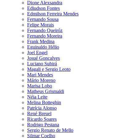
Dione Alexsandra
Ediudson Fontes
Edmilson Ferreira Mendes
Fernando Sousa
Felipe Morais
Fernando Queiróz
Fernando Moreira
Frank Medina
Eguinaldo Hélio
Joel Engel
Josué Gonçalves
Luciano Subirá
Magali e Sergio Leoto
Mari Mendes
Mário Moreno
Marisa Lobo
Matheus Grismaldi
Néia Leite
Melina Botteghin
Patrícia Alonso
René Breuel
Ricardo Soares
Rodrigo Pestana
Sergio Renato de Mello
Silmar Coelho