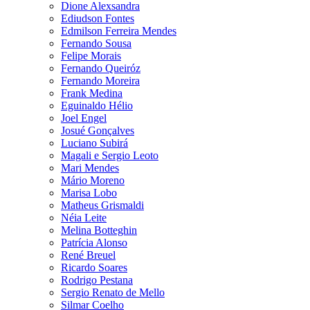
Dione Alexsandra
Ediudson Fontes
Edmilson Ferreira Mendes
Fernando Sousa
Felipe Morais
Fernando Queiróz
Fernando Moreira
Frank Medina
Eguinaldo Hélio
Joel Engel
Josué Gonçalves
Luciano Subirá
Magali e Sergio Leoto
Mari Mendes
Mário Moreno
Marisa Lobo
Matheus Grismaldi
Néia Leite
Melina Botteghin
Patrícia Alonso
René Breuel
Ricardo Soares
Rodrigo Pestana
Sergio Renato de Mello
Silmar Coelho