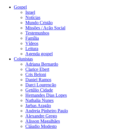
Gospel
Israel
Notícias
Mundo Cristão
Missões / Ação Social
Testemunhos
Família
Vídeos
Leitura
Agenda gospel
Colunistas
Adriana Bernardo
Clarice Ebert
Cris Beloni
Daniel Ramos
Darci Lourenção
Getúlio Cidade
Hernandes Dias Lopes
Nathalia Nunes
Jarbas Aragão
Andreia Pinheiro Paulo
Alexandre Grego
Alisson Magalhães
Cláudio Modesto