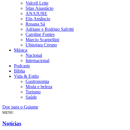
Valcelí Leite
Silas Anastácio
ANAJURE
Elis Amâncio
Rosana Sá
Adriane e Rodrigo Salvitti
Caroline Fontes
Marcio Scarpellini
Ubirajara Crespo
Música
Nacional
Internacional
Podcasts
Bíblia
Vida & Estilo
Gastronomia
Moda e beleza
Turismo
Saúde
Doe para o Guiame
MENU
Notícias