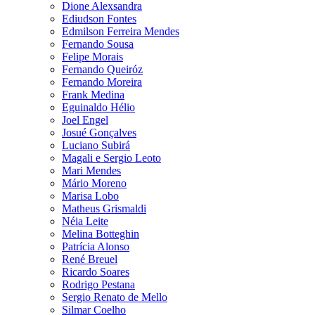
Dione Alexsandra
Ediudson Fontes
Edmilson Ferreira Mendes
Fernando Sousa
Felipe Morais
Fernando Queiróz
Fernando Moreira
Frank Medina
Eguinaldo Hélio
Joel Engel
Josué Gonçalves
Luciano Subirá
Magali e Sergio Leoto
Mari Mendes
Mário Moreno
Marisa Lobo
Matheus Grismaldi
Néia Leite
Melina Botteghin
Patrícia Alonso
René Breuel
Ricardo Soares
Rodrigo Pestana
Sergio Renato de Mello
Silmar Coelho