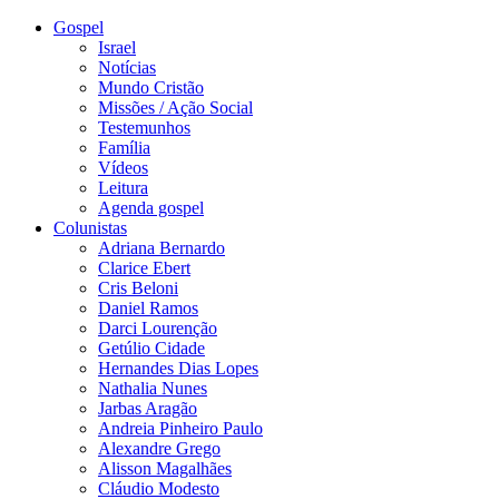
Gospel
Israel
Notícias
Mundo Cristão
Missões / Ação Social
Testemunhos
Família
Vídeos
Leitura
Agenda gospel
Colunistas
Adriana Bernardo
Clarice Ebert
Cris Beloni
Daniel Ramos
Darci Lourenção
Getúlio Cidade
Hernandes Dias Lopes
Nathalia Nunes
Jarbas Aragão
Andreia Pinheiro Paulo
Alexandre Grego
Alisson Magalhães
Cláudio Modesto