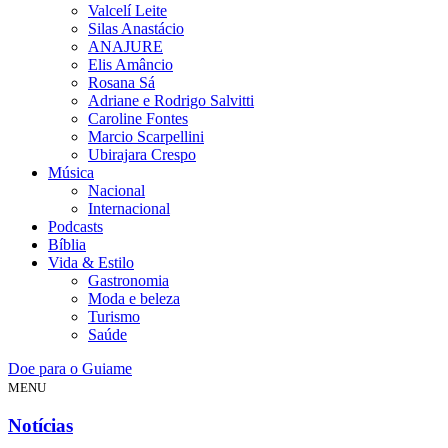
Valcelí Leite
Silas Anastácio
ANAJURE
Elis Amâncio
Rosana Sá
Adriane e Rodrigo Salvitti
Caroline Fontes
Marcio Scarpellini
Ubirajara Crespo
Música
Nacional
Internacional
Podcasts
Bíblia
Vida & Estilo
Gastronomia
Moda e beleza
Turismo
Saúde
Doe para o Guiame
MENU
Notícias