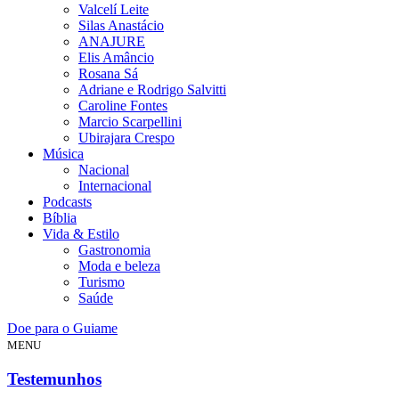
Valcelí Leite
Silas Anastácio
ANAJURE
Elis Amâncio
Rosana Sá
Adriane e Rodrigo Salvitti
Caroline Fontes
Marcio Scarpellini
Ubirajara Crespo
Música
Nacional
Internacional
Podcasts
Bíblia
Vida & Estilo
Gastronomia
Moda e beleza
Turismo
Saúde
Doe para o Guiame
MENU
Testemunhos