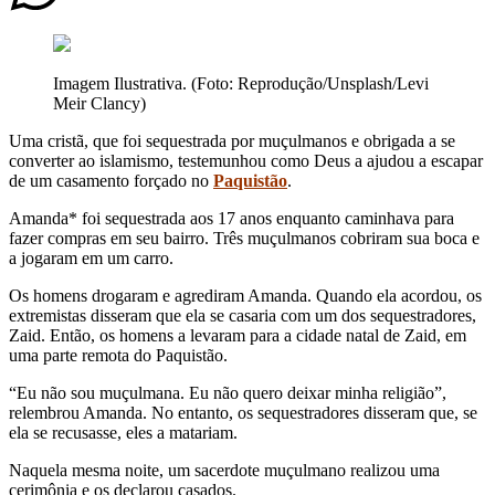
Imagem Ilustrativa. (Foto: Reprodução/Unsplash/Levi
Meir Clancy)
Uma cristã, que foi sequestrada por muçulmanos e obrigada a se
converter ao islamismo, testemunhou como Deus a ajudou a escapar
de um casamento forçado no
Paquistão
.
Amanda* foi sequestrada aos 17 anos enquanto caminhava para
fazer compras em seu bairro. Três muçulmanos cobriram sua boca e
a jogaram em um carro.
Os homens drogaram e agrediram Amanda. Quando ela acordou, os
extremistas disseram que ela se casaria com um dos sequestradores,
Zaid. Então, os homens a levaram para a cidade natal de Zaid, em
uma parte remota do Paquistão.
“Eu não sou muçulmana. Eu não quero deixar minha religião”,
relembrou Amanda. No entanto, os sequestradores disseram que, se
ela se recusasse, eles a matariam.
Naquela mesma noite, um sacerdote muçulmano realizou uma
cerimônia e os declarou casados.