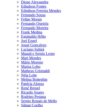
Dione Alexsandra
Ediudson Fontes
Edmilson Ferreira Mendes
Fernando Sousa
Felipe Morais
Fernando Queiróz
Fernando Moreira
Frank Medina
Eguinaldo Hélio
Joel Engel
Josué Gonçalves
Luciano Subirá
Magali e Sergio Leoto
Mari Mendes
Mário Moreno
Marisa Lobo
Matheus Grismaldi
Néia Leite
Melina Botteghin
Patrícia Alonso
René Breuel
Ricardo Soares
Rodrigo Pestana
Sergio Renato de Mello
Silmar Coelho