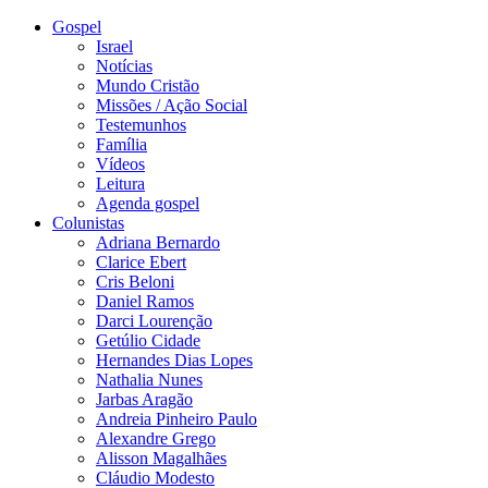
Gospel
Israel
Notícias
Mundo Cristão
Missões / Ação Social
Testemunhos
Família
Vídeos
Leitura
Agenda gospel
Colunistas
Adriana Bernardo
Clarice Ebert
Cris Beloni
Daniel Ramos
Darci Lourenção
Getúlio Cidade
Hernandes Dias Lopes
Nathalia Nunes
Jarbas Aragão
Andreia Pinheiro Paulo
Alexandre Grego
Alisson Magalhães
Cláudio Modesto