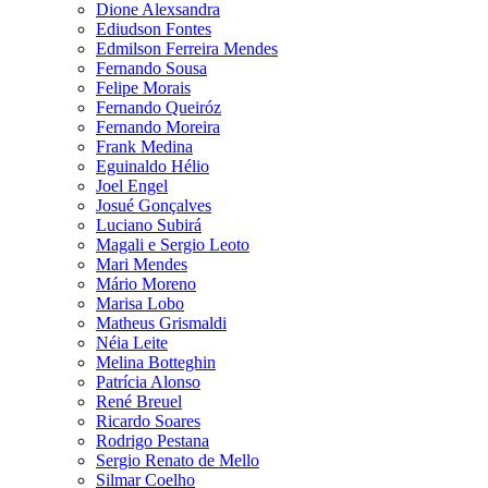
Dione Alexsandra
Ediudson Fontes
Edmilson Ferreira Mendes
Fernando Sousa
Felipe Morais
Fernando Queiróz
Fernando Moreira
Frank Medina
Eguinaldo Hélio
Joel Engel
Josué Gonçalves
Luciano Subirá
Magali e Sergio Leoto
Mari Mendes
Mário Moreno
Marisa Lobo
Matheus Grismaldi
Néia Leite
Melina Botteghin
Patrícia Alonso
René Breuel
Ricardo Soares
Rodrigo Pestana
Sergio Renato de Mello
Silmar Coelho