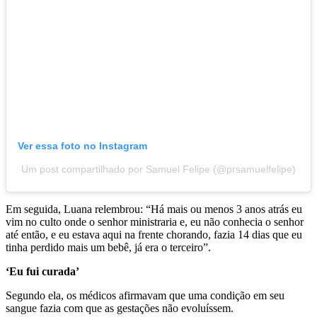
Ver essa foto no Instagram
Um post compartilhado por Samuel Felipe (@prsamuelfelipe)
Em seguida, Luana relembrou: “Há mais ou menos 3 anos atrás eu
vim no culto onde o senhor ministraria e, eu não conhecia o senhor
até então, e eu estava aqui na frente chorando, fazia 14 dias que eu
tinha perdido mais um bebê, já era o terceiro”.
‘Eu fui curada’
Segundo ela, os médicos afirmavam que uma condição em seu
sangue fazia com que as gestações não evoluíssem.