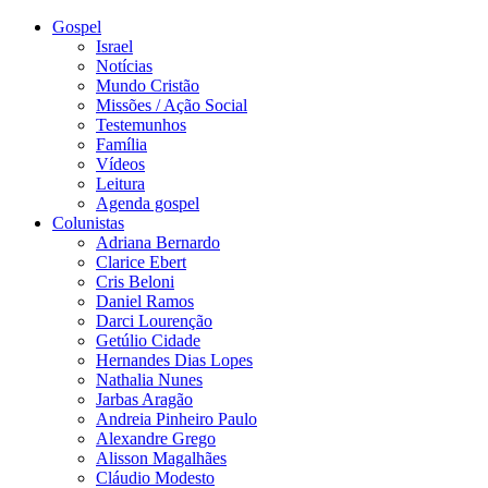
Gospel
Israel
Notícias
Mundo Cristão
Missões / Ação Social
Testemunhos
Família
Vídeos
Leitura
Agenda gospel
Colunistas
Adriana Bernardo
Clarice Ebert
Cris Beloni
Daniel Ramos
Darci Lourenção
Getúlio Cidade
Hernandes Dias Lopes
Nathalia Nunes
Jarbas Aragão
Andreia Pinheiro Paulo
Alexandre Grego
Alisson Magalhães
Cláudio Modesto