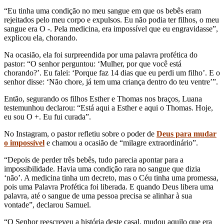
“Eu tinha uma condição no meu sangue em que os bebês eram
rejeitados pelo meu corpo e expulsos. Eu não podia ter filhos, o meu
sangue era O -. Pela medicina, era impossível que eu engravidasse”,
explicou ela, chorando.
Na ocasião, ela foi surpreendida por uma palavra profética do
pastor: “O senhor perguntou: ‘Mulher, por que você está
chorando?’. Eu falei: ‘Porque faz 14 dias que eu perdi um filho’. E o
senhor disse: ‘Não chore, já tem uma criança dentro do teu ventre’”.
Então, segurando os filhos Esther e Thomas nos braços, Luana
testemunhou declarou: “Está aqui a Esther e aqui o Thomas. Hoje,
eu sou O +. Eu fui curada”.
No Instagram, o pastor refletiu sobre o poder de
Deus para mudar
o impossível
e chamou a ocasião de “milagre extraordinário”.
“Depois de perder três bebês, tudo parecia apontar para a
impossibilidade. Havia uma condição rara no sangue que dizia
‘não’. A medicina tinha um decreto, mas o Céu tinha uma promessa,
pois uma Palavra Profética foi liberada. E quando Deus libera uma
palavra, até o sangue de uma pessoa precisa se alinhar à sua
vontade”, declarou Samuel.
“O Senhor reescreveu a história deste casal, mudou aquilo que era