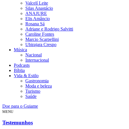
Valcelí Leite
Silas Anastácio
ANAJURE
Elis Amâncio
Rosana Sá
Adriane e Rodrigo Salvitti
Caroline Fontes
Marcio Scarpellini
Ubirajara Crespo
Música
Nacional
Internacional
Podcasts
Bíblia
Vida & Estilo
Gastronomia
Moda e beleza
Turismo
Saúde
Doe para o Guiame
MENU
Testemunhos