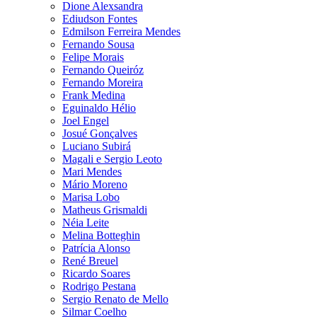
Dione Alexsandra
Ediudson Fontes
Edmilson Ferreira Mendes
Fernando Sousa
Felipe Morais
Fernando Queiróz
Fernando Moreira
Frank Medina
Eguinaldo Hélio
Joel Engel
Josué Gonçalves
Luciano Subirá
Magali e Sergio Leoto
Mari Mendes
Mário Moreno
Marisa Lobo
Matheus Grismaldi
Néia Leite
Melina Botteghin
Patrícia Alonso
René Breuel
Ricardo Soares
Rodrigo Pestana
Sergio Renato de Mello
Silmar Coelho