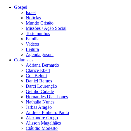
Gospel
Israel
Notícias
Mundo Cristão
Missões / Ação Social
Testemunhos
Família
Vídeos
Leitura
Agenda gospel
Colunistas
Adriana Bernardo
Clarice Ebert
Cris Beloni
Daniel Ramos
Darci Lourenção
Getúlio Cidade
Hernandes Dias Lopes
Nathalia Nunes
Jarbas Aragão
Andreia Pinheiro Paulo
Alexandre Grego
Alisson Magalhães
Cláudio Modesto