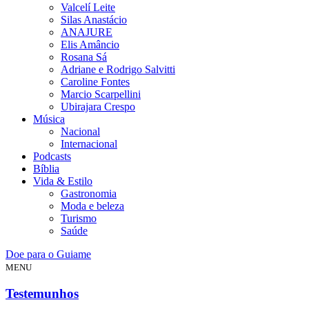
Valcelí Leite
Silas Anastácio
ANAJURE
Elis Amâncio
Rosana Sá
Adriane e Rodrigo Salvitti
Caroline Fontes
Marcio Scarpellini
Ubirajara Crespo
Música
Nacional
Internacional
Podcasts
Bíblia
Vida & Estilo
Gastronomia
Moda e beleza
Turismo
Saúde
Doe para o Guiame
MENU
Testemunhos