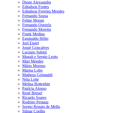
Dione Alexsandra
Ediudson Fontes
Edmilson Ferreira Mendes
Fernando Sousa
Felipe Morais
Fernando Queiróz
Fernando Moreira
Frank Medina
Eguinaldo Hélio
Joel Engel
Josué Gonçalves
Luciano Subirá
Magali e Sergio Leoto
Mari Mendes
Mário Moreno
Marisa Lobo
Matheus Grismaldi
Néia Leite
Melina Botteghin
Patrícia Alonso
René Breuel
Ricardo Soares
Rodrigo Pestana
Sergio Renato de Mello
Silmar Coelho