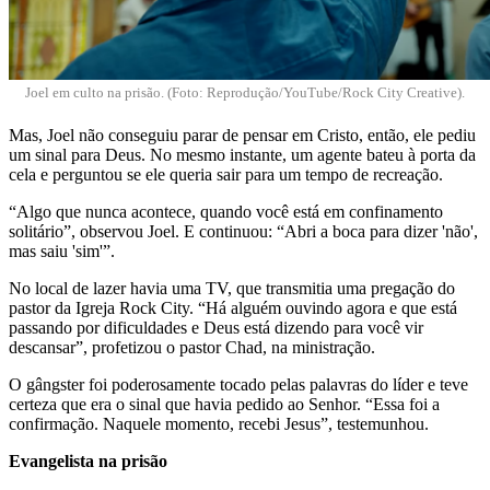
Joel em culto na prisão.
(Foto: Reprodução/YouTube/Rock City Creative).
Mas, Joel não conseguiu parar de pensar em Cristo, então, ele pediu
um sinal para Deus. No mesmo instante, um agente bateu à porta da
cela e perguntou se ele queria sair para um tempo de recreação.
“Algo que nunca acontece, quando você está em confinamento
solitário”, observou Joel. E continuou: “Abri a boca para dizer 'não',
mas saiu 'sim'”.
No local de lazer havia uma TV, que transmitia uma pregação do
pastor da Igreja Rock City. “Há alguém ouvindo agora e que está
passando por dificuldades e Deus está dizendo para você vir
descansar”, profetizou o pastor Chad, na ministração.
O gângster foi poderosamente tocado pelas palavras do líder e teve
certeza que era o sinal que havia pedido ao Senhor. “Essa foi a
confirmação. Naquele momento, recebi Jesus”, testemunhou.
Evangelista na prisão