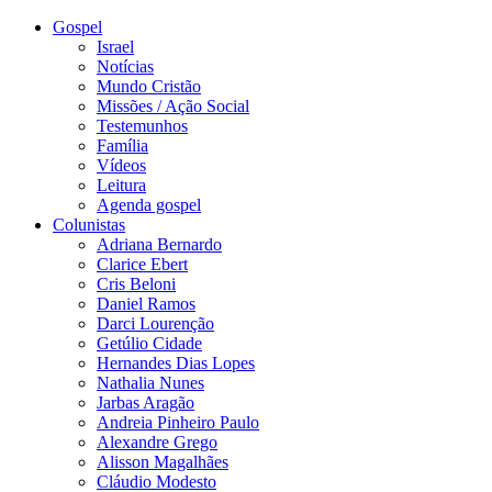
Gospel
Israel
Notícias
Mundo Cristão
Missões / Ação Social
Testemunhos
Família
Vídeos
Leitura
Agenda gospel
Colunistas
Adriana Bernardo
Clarice Ebert
Cris Beloni
Daniel Ramos
Darci Lourenção
Getúlio Cidade
Hernandes Dias Lopes
Nathalia Nunes
Jarbas Aragão
Andreia Pinheiro Paulo
Alexandre Grego
Alisson Magalhães
Cláudio Modesto