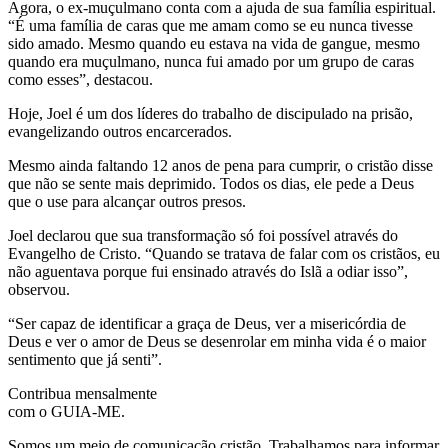
Agora, o ex-muçulmano conta com a ajuda de sua família espiritual.
“É uma família de caras que me amam como se eu nunca tivesse
sido amado. Mesmo quando eu estava na vida de gangue, mesmo
quando era muçulmano, nunca fui amado por um grupo de caras
como esses”, destacou.
Hoje, Joel é um dos líderes do trabalho de discipulado na prisão,
evangelizando outros encarcerados.
Mesmo ainda faltando 12 anos de pena para cumprir, o cristão disse
que não se sente mais deprimido. Todos os dias, ele pede a Deus
que o use para alcançar outros presos.
Joel declarou que sua transformação só foi possível através do
Evangelho de Cristo. “Quando se tratava de falar com os cristãos, eu
não aguentava porque fui ensinado através do Islã a odiar isso”,
observou.
“Ser capaz de identificar a graça de Deus, ver a misericórdia de
Deus e ver o amor de Deus se desenrolar em minha vida é o maior
sentimento que já senti”.
Contribua mensalmente
com o GUIA-ME.
Somos um meio de comunicação cristão. Trabalhamos para informar