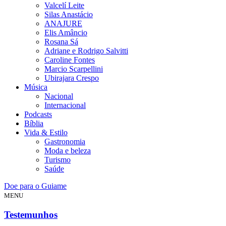
Valcelí Leite
Silas Anastácio
ANAJURE
Elis Amâncio
Rosana Sá
Adriane e Rodrigo Salvitti
Caroline Fontes
Marcio Scarpellini
Ubirajara Crespo
Música
Nacional
Internacional
Podcasts
Bíblia
Vida & Estilo
Gastronomia
Moda e beleza
Turismo
Saúde
Doe para o Guiame
MENU
Testemunhos