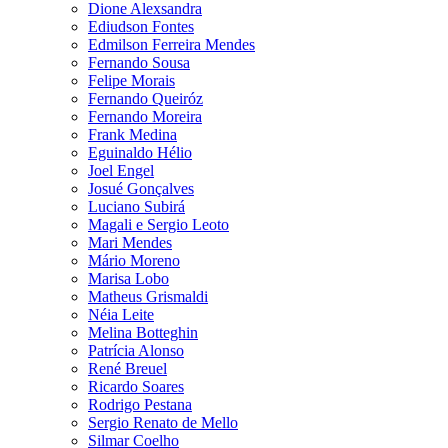
Dione Alexsandra
Ediudson Fontes
Edmilson Ferreira Mendes
Fernando Sousa
Felipe Morais
Fernando Queiróz
Fernando Moreira
Frank Medina
Eguinaldo Hélio
Joel Engel
Josué Gonçalves
Luciano Subirá
Magali e Sergio Leoto
Mari Mendes
Mário Moreno
Marisa Lobo
Matheus Grismaldi
Néia Leite
Melina Botteghin
Patrícia Alonso
René Breuel
Ricardo Soares
Rodrigo Pestana
Sergio Renato de Mello
Silmar Coelho