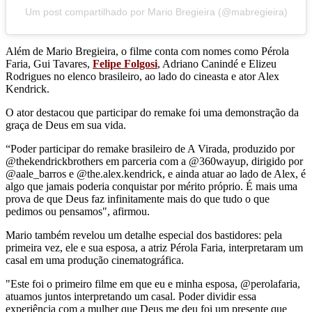
Um post compartilhado por Mario Bregieira (@mabregieira)
Além de Mario Bregieira, o filme conta com nomes como Pérola
Faria, Gui Tavares,
Felipe Folgosi
, Adriano Canindé e Elizeu
Rodrigues no elenco brasileiro, ao lado do cineasta e ator Alex
Kendrick.
O ator destacou que participar do remake foi uma demonstração da
graça de Deus em sua vida.
“Poder participar do remake brasileiro de A Virada, produzido por
@thekendrickbrothers em parceria com a @360wayup, dirigido por
@aale_barros e @the.alex.kendrick, e ainda atuar ao lado de Alex, é
algo que jamais poderia conquistar por mérito próprio. É mais uma
prova de que Deus faz infinitamente mais do que tudo o que
pedimos ou pensamos", afirmou.
Mario também revelou um detalhe especial dos bastidores: pela
primeira vez, ele e sua esposa, a atriz Pérola Faria, interpretaram um
casal em uma produção cinematográfica.
"Este foi o primeiro filme em que eu e minha esposa, @perolafaria,
atuamos juntos interpretando um casal. Poder dividir essa
experiência com a mulher que Deus me deu foi um presente que