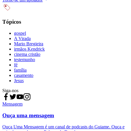
Tópicos
gospel
A Virada
Mario Bregieira
irmãos Kendrick
cinema cristão
testemunho
fé
família
casamento
Jesus
Siga-nos
Mensagem
Ouça uma mensagem
Ouça Uma Mensagem é um canal de podcasts do Guiame. Ouça e