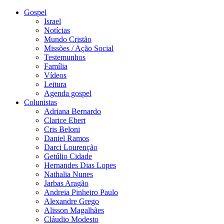
Gospel
Israel
Notícias
Mundo Cristão
Missões / Ação Social
Testemunhos
Família
Vídeos
Leitura
Agenda gospel
Colunistas
Adriana Bernardo
Clarice Ebert
Cris Beloni
Daniel Ramos
Darci Lourenção
Getúlio Cidade
Hernandes Dias Lopes
Nathalia Nunes
Jarbas Aragão
Andreia Pinheiro Paulo
Alexandre Grego
Alisson Magalhães
Cláudio Modesto