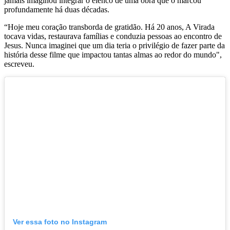
jamais imaginou integrar o elenco de uma obra que o marcou
profundamente há duas décadas.
“Hoje meu coração transborda de gratidão. Há 20 anos, A Virada
tocava vidas, restaurava famílias e conduzia pessoas ao encontro de
Jesus. Nunca imaginei que um dia teria o privilégio de fazer parte da
história desse filme que impactou tantas almas ao redor do mundo",
escreveu.
Ver essa foto no Instagram