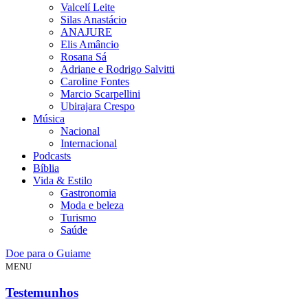
Valcelí Leite
Silas Anastácio
ANAJURE
Elis Amâncio
Rosana Sá
Adriane e Rodrigo Salvitti
Caroline Fontes
Marcio Scarpellini
Ubirajara Crespo
Música
Nacional
Internacional
Podcasts
Bíblia
Vida & Estilo
Gastronomia
Moda e beleza
Turismo
Saúde
Doe para o Guiame
MENU
Testemunhos