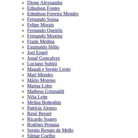
Dione Alexsandra
Ediudson Fontes
Edmilson Ferreira Mendes
Fernando Sousa
Felipe Morais
Fernando Queiróz
Fernando Moreira
Frank Medina
Eguinaldo Hélio
Joel Engel
Josué Gonçalves
Luciano Subirá
Magali e Sergio Leoto
Mari Mendes
Mário Moreno
Marisa Lobo
Matheus Grismaldi
Néia Leite
Melina Botteghin
Patrícia Alonso
René Breuel
Ricardo Soares
Rodrigo Pestana
Sergio Renato de Mello
Silmar Coelho