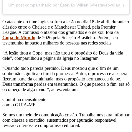
Um post compartilhado por Estevão Willian (@estevaowilian_)
O atacante do time inglês sofreu a lesão no dia 18 de abril, durante o
clássico entre o Chelsea e o Manchester United, pela Premier
League. A contusão o afastou dos gramados e o deixou fora da
Copa do Mundo
de 2026 pela Seleção Brasileira. Porém, seu
testemunho impactou milhares de pessoas nas redes sociais.
“A lesão tirou a Copa, mas não tirou o propósito de Deus da vida
dele”, compartilhou a página da Igreja no Instagram.
“Quando tudo parecia perdido, Deus mostrou que o fim de um
sonho não significa o fim da promessa. A dor, o processo e a espera
fizeram parte da caminhada, mas o propósito permaneceu de pé.
Deus transforma perdas em testemunhos. O que parecia o fim, era só
o começo de algo maior”, acrescentaram.
Contribua mensalmente
com o GUIA-ME.
Somos um meio de comunicação cristão. Trabalhamos para informar
com clareza e exatidão, sustentados por apuração responsável,
revisão criteriosa e compromisso editorial.