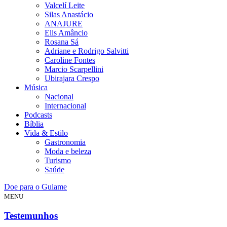
Valcelí Leite
Silas Anastácio
ANAJURE
Elis Amâncio
Rosana Sá
Adriane e Rodrigo Salvitti
Caroline Fontes
Marcio Scarpellini
Ubirajara Crespo
Música
Nacional
Internacional
Podcasts
Bíblia
Vida & Estilo
Gastronomia
Moda e beleza
Turismo
Saúde
Doe para o Guiame
MENU
Testemunhos