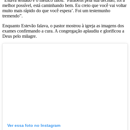
“Estava sentado e o médico falou: ‘Parabéns pela sua decisão, foi a
melhor possível, está caminhando bem. Eu creio que você vai voltar
muito mais rápido do que você espera’. Foi um testemunho
tremendo”.
Enquanto Estevão falava, o pastor mostrou à igreja as imagens dos
exames confirmando a cura. A congregação aplaudiu e glorificou a
Deus pelo milagre.
Ver essa foto no Instagram