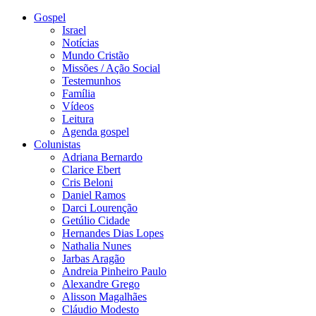
Gospel
Israel
Notícias
Mundo Cristão
Missões / Ação Social
Testemunhos
Família
Vídeos
Leitura
Agenda gospel
Colunistas
Adriana Bernardo
Clarice Ebert
Cris Beloni
Daniel Ramos
Darci Lourenção
Getúlio Cidade
Hernandes Dias Lopes
Nathalia Nunes
Jarbas Aragão
Andreia Pinheiro Paulo
Alexandre Grego
Alisson Magalhães
Cláudio Modesto