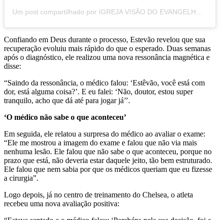
Um post compartilhado por IGREJA VISÃO DO EVANGELHO - FRANCA (@ive.francasp)
Confiando em Deus durante o processo, Estevão revelou que sua
recuperação evoluiu mais rápido do que o esperado. Duas semanas
após o diagnóstico, ele realizou uma nova ressonância magnética e
disse:
“Saindo da ressonância, o médico falou: ‘Estêvão, você está com
dor, está alguma coisa?’. E eu falei: ‘Não, doutor, estou super
tranquilo, acho que dá até para jogar já’’.
‘O médico não sabe o que aconteceu’
Em seguida, ele relatou a surpresa do médico ao avaliar o exame:
“Ele me mostrou a imagem do exame e falou que não via mais
nenhuma lesão. Ele falou que não sabe o que aconteceu, porque no
prazo que está, não deveria estar daquele jeito, tão bem estruturado.
Ele falou que nem sabia por que os médicos queriam que eu fizesse
a cirurgia”.
Logo depois, já no centro de treinamento do Chelsea, o atleta
recebeu uma nova avaliação positiva: