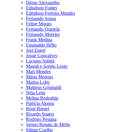
Dione Alexsandra
Ediudson Fontes
Edmilson Ferreira Mendes
Fernando Sousa
Felipe Morais
Fernando Queiróz
Fernando Moreira
Frank Medina
Eguinaldo Hélio
Joel Engel
Josué Gonçalves
Luciano Subirá
Magali e Sergio Leoto
Mari Mendes
Mário Moreno
Marisa Lobo
Matheus Grismaldi
Néia Leite
Melina Botteghin
Patrícia Alonso
René Breuel
Ricardo Soares
Rodrigo Pestana
Sergio Renato de Mello
Silmar Coelho