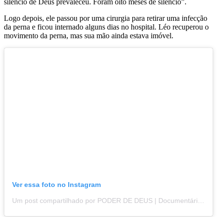
silêncio de Deus prevaleceu. Foram oito meses de silêncio”.
Logo depois, ele passou por uma cirurgia para retirar uma infecção
da perna e ficou internado alguns dias no hospital. Léo recuperou o
movimento da perna, mas sua mão ainda estava imóvel.
Ver essa foto no Instagram
Um post compartilhado por PODER DE DEUS | Documentários cristãos (@poderdedeusdocs)