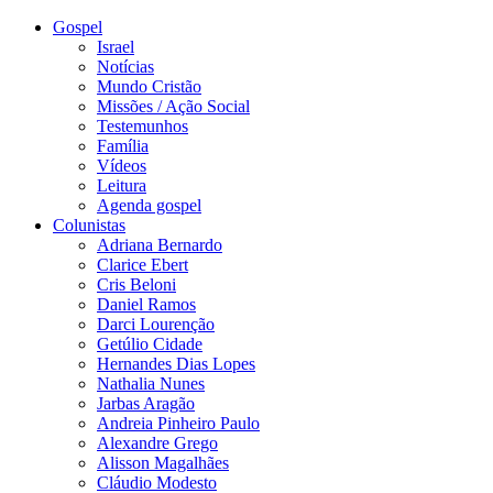
Gospel
Israel
Notícias
Mundo Cristão
Missões / Ação Social
Testemunhos
Família
Vídeos
Leitura
Agenda gospel
Colunistas
Adriana Bernardo
Clarice Ebert
Cris Beloni
Daniel Ramos
Darci Lourenção
Getúlio Cidade
Hernandes Dias Lopes
Nathalia Nunes
Jarbas Aragão
Andreia Pinheiro Paulo
Alexandre Grego
Alisson Magalhães
Cláudio Modesto