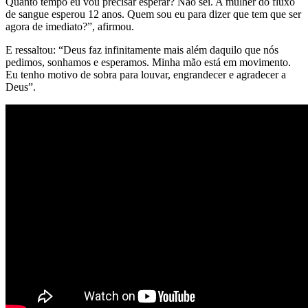
Quanto tempo eu vou precisar esperar? Não sei. A mulher do fluxo
de sangue esperou 12 anos. Quem sou eu para dizer que tem que ser
agora de imediato?”, afirmou.
E ressaltou: “Deus faz infinitamente mais além daquilo que nós
pedimos, sonhamos e esperamos. Minha mão está em movimento.
Eu tenho motivo de sobra para louvar, engrandecer e agradecer a
Deus”.