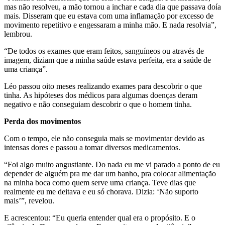
mas não resolveu, a mão tornou a inchar e cada dia que passava doía
mais. Disseram que eu estava com uma inflamação por excesso de
movimento repetitivo e engessaram a minha mão. E nada resolvia”,
lembrou.
“De todos os exames que eram feitos, sanguíneos ou através de
imagem, diziam que a minha saúde estava perfeita, era a saúde de
uma criança”.
Léo passou oito meses realizando exames para descobrir o que
tinha. As hipóteses dos médicos para algumas doenças deram
negativo e não conseguiam descobrir o que o homem tinha.
Perda dos movimentos
Com o tempo, ele não conseguia mais se movimentar devido as
intensas dores e passou a tomar diversos medicamentos.
“Foi algo muito angustiante. Do nada eu me vi parado a ponto de eu
depender de alguém pra me dar um banho, pra colocar alimentação
na minha boca como quem serve uma criança. Teve dias que
realmente eu me deitava e eu só chorava. Dizia: ‘Não suporto
mais’”, revelou.
E acrescentou: “Eu queria entender qual era o propósito. E o