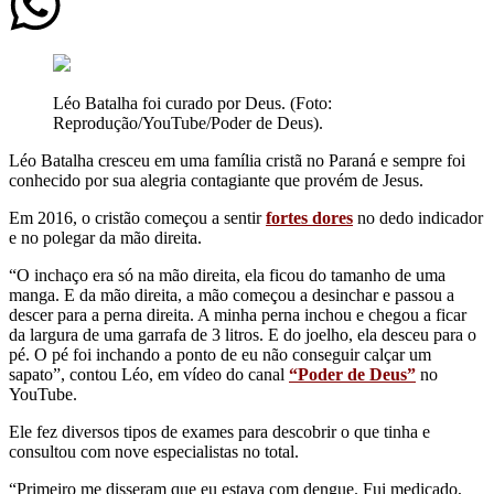
Léo Batalha foi curado por Deus. (Foto:
Reprodução/YouTube/Poder de Deus).
Léo Batalha cresceu em uma família cristã no Paraná e sempre foi
conhecido por sua alegria contagiante que provém de Jesus.
Em 2016, o cristão começou a sentir
fortes dores
no dedo indicador
e no polegar da mão direita.
“O inchaço era só na mão direita, ela ficou do tamanho de uma
manga. E da mão direita, a mão começou a desinchar e passou a
descer para a perna direita. A minha perna inchou e chegou a ficar
da largura de uma garrafa de 3 litros. E do joelho, ela desceu para o
pé. O pé foi inchando a ponto de eu não conseguir calçar um
sapato”, contou Léo, em vídeo do canal
“Poder de Deus”
no
YouTube.
Ele fez diversos tipos de exames para descobrir o que tinha e
consultou com nove especialistas no total.
“Primeiro me disseram que eu estava com dengue. Fui medicado,