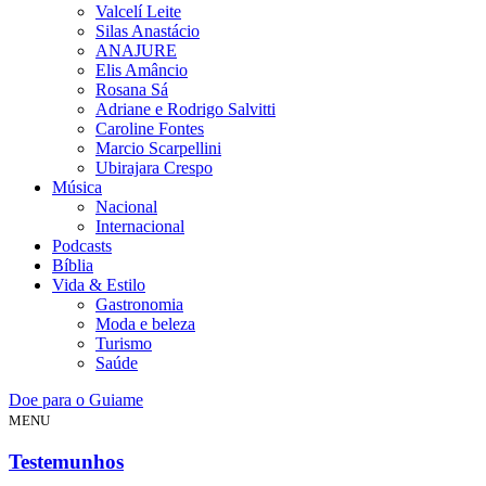
Valcelí Leite
Silas Anastácio
ANAJURE
Elis Amâncio
Rosana Sá
Adriane e Rodrigo Salvitti
Caroline Fontes
Marcio Scarpellini
Ubirajara Crespo
Música
Nacional
Internacional
Podcasts
Bíblia
Vida & Estilo
Gastronomia
Moda e beleza
Turismo
Saúde
Doe para o Guiame
MENU
Testemunhos