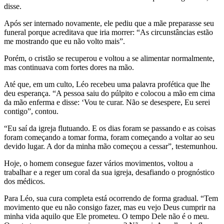
disse.
Após ser internado novamente, ele pediu que a mãe preparasse seu
funeral porque acreditava que iria morrer: “As circunstâncias estão
me mostrando que eu não volto mais”.
Porém, o cristão se recuperou e voltou a se alimentar normalmente,
mas continuava com fortes dores na mão.
Até que, em um culto, Léo recebeu uma palavra profética que lhe
deu esperança. “A pessoa saiu do púlpito e colocou a mão em cima
da mão enferma e disse: ‘Vou te curar. Não se desespere, Eu serei
contigo”, contou.
“Eu saí da igreja flutuando. E os dias foram se passando e as coisas
foram começando a tomar forma, foram começando a voltar ao seu
devido lugar. A dor da minha mão começou a cessar”, testemunhou.
Hoje, o homem consegue fazer vários movimentos, voltou a
trabalhar e a reger um coral da sua igreja, desafiando o prognóstico
dos médicos.
Para Léo, sua cura completa está ocorrendo de forma gradual. “Tem
movimento que eu não consigo fazer, mas eu vejo Deus cumprir na
minha vida aquilo que Ele prometeu. O tempo Dele não é o meu.