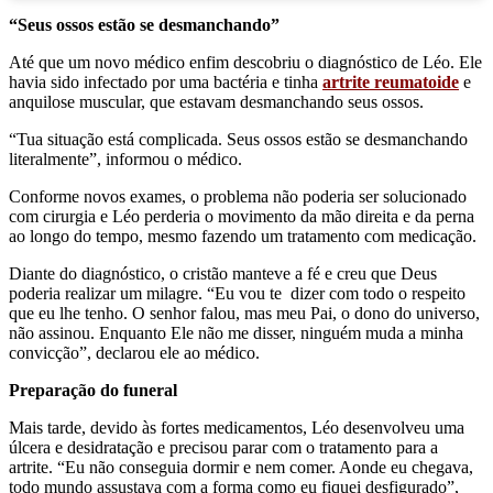
“Seus ossos estão se desmanchando”
Até que um novo médico enfim descobriu o diagnóstico de Léo. Ele
havia sido infectado por uma bactéria e tinha
artrite reumatoide
e
anquilose muscular, que estavam desmanchando seus ossos.
“Tua situação está complicada. Seus ossos estão se desmanchando
literalmente”, informou o médico.
Conforme novos exames, o problema não poderia ser solucionado
com cirurgia e Léo perderia o movimento da mão direita e da perna
ao longo do tempo, mesmo fazendo um tratamento com medicação.
Diante do diagnóstico, o cristão manteve a fé e creu que Deus
poderia realizar um milagre. “Eu vou te dizer com todo o respeito
que eu lhe tenho. O senhor falou, mas meu Pai, o dono do universo,
não assinou. Enquanto Ele não me disser, ninguém muda a minha
convicção”, declarou ele ao médico.
Preparação do funeral
Mais tarde, devido às fortes medicamentos, Léo desenvolveu uma
úlcera e desidratação e precisou parar com o tratamento para a
artrite. “Eu não conseguia dormir e nem comer. Aonde eu chegava,
todo mundo assustava com a forma como eu fiquei desfigurado”,