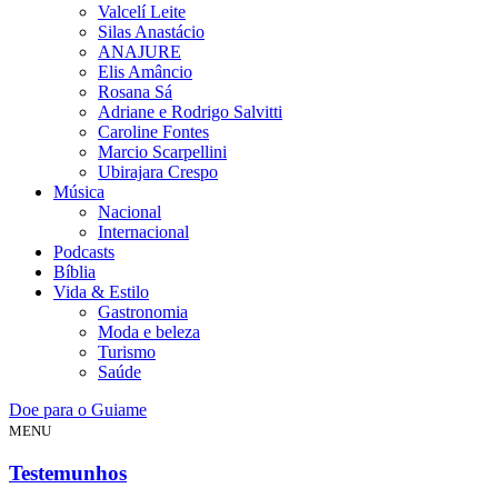
Valcelí Leite
Silas Anastácio
ANAJURE
Elis Amâncio
Rosana Sá
Adriane e Rodrigo Salvitti
Caroline Fontes
Marcio Scarpellini
Ubirajara Crespo
Música
Nacional
Internacional
Podcasts
Bíblia
Vida & Estilo
Gastronomia
Moda e beleza
Turismo
Saúde
Doe para o Guiame
MENU
Testemunhos