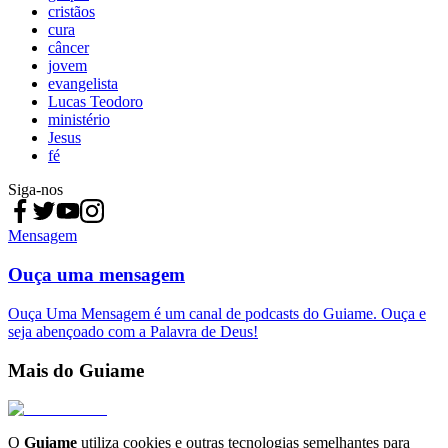
cristãos
cura
câncer
jovem
evangelista
Lucas Teodoro
ministério
Jesus
fé
Siga-nos
Mensagem
Ouça uma mensagem
Ouça Uma Mensagem é um canal de podcasts do Guiame. Ouça e
seja abençoado com a Palavra de Deus!
Mais do Guiame
O
Guiame
utiliza cookies e outras tecnologias semelhantes para