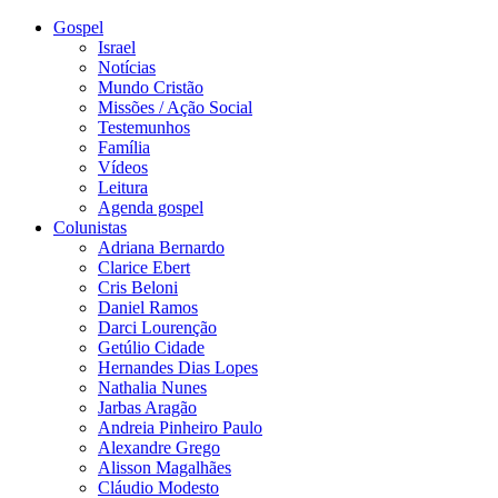
Gospel
Israel
Notícias
Mundo Cristão
Missões / Ação Social
Testemunhos
Família
Vídeos
Leitura
Agenda gospel
Colunistas
Adriana Bernardo
Clarice Ebert
Cris Beloni
Daniel Ramos
Darci Lourenção
Getúlio Cidade
Hernandes Dias Lopes
Nathalia Nunes
Jarbas Aragão
Andreia Pinheiro Paulo
Alexandre Grego
Alisson Magalhães
Cláudio Modesto