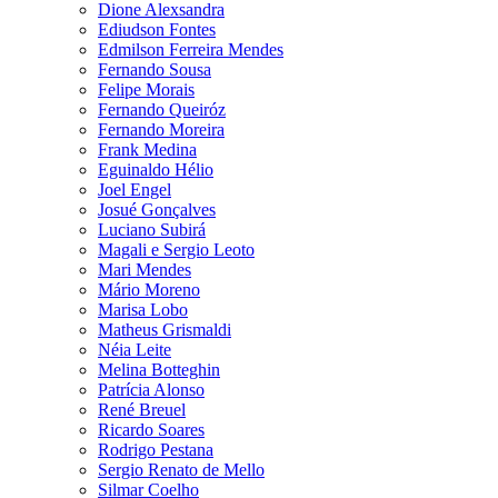
Dione Alexsandra
Ediudson Fontes
Edmilson Ferreira Mendes
Fernando Sousa
Felipe Morais
Fernando Queiróz
Fernando Moreira
Frank Medina
Eguinaldo Hélio
Joel Engel
Josué Gonçalves
Luciano Subirá
Magali e Sergio Leoto
Mari Mendes
Mário Moreno
Marisa Lobo
Matheus Grismaldi
Néia Leite
Melina Botteghin
Patrícia Alonso
René Breuel
Ricardo Soares
Rodrigo Pestana
Sergio Renato de Mello
Silmar Coelho