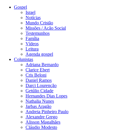
Gospel
Israel
Notícias
Mundo Cristão
Missões / Ação Social
Testemunhos
Família
Vídeos
Leitura
Agenda gospel
Colunistas
Adriana Bernardo
Clarice Ebert
Cris Beloni
Daniel Ramos
Darci Lourenção
Getúlio Cidade
Hernandes Dias Lopes
Nathalia Nunes
Jarbas Aragão
Andreia Pinheiro Paulo
Alexandre Grego
Alisson Magalhães
Cláudio Modesto