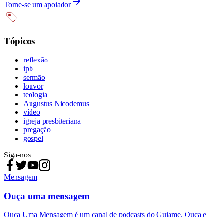
Torne-se um apoiador
Tópicos
reflexão
ipb
sermão
louvor
teologia
Augustus Nicodemus
vídeo
igreja presbiteriana
pregação
gospel
Siga-nos
Mensagem
Ouça uma mensagem
Ouça Uma Mensagem é um canal de podcasts do Guiame. Ouça e