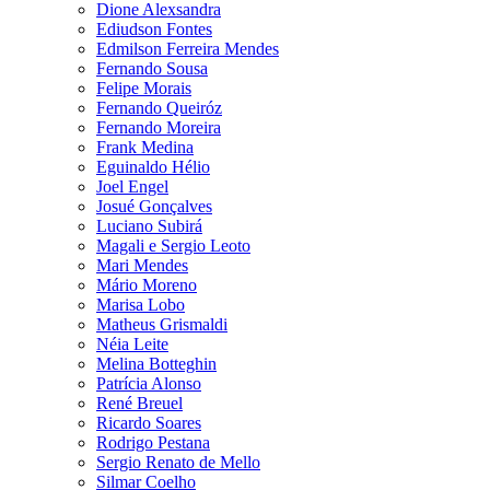
Dione Alexsandra
Ediudson Fontes
Edmilson Ferreira Mendes
Fernando Sousa
Felipe Morais
Fernando Queiróz
Fernando Moreira
Frank Medina
Eguinaldo Hélio
Joel Engel
Josué Gonçalves
Luciano Subirá
Magali e Sergio Leoto
Mari Mendes
Mário Moreno
Marisa Lobo
Matheus Grismaldi
Néia Leite
Melina Botteghin
Patrícia Alonso
René Breuel
Ricardo Soares
Rodrigo Pestana
Sergio Renato de Mello
Silmar Coelho