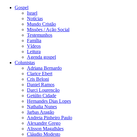
Gospel
Israel
Notícias
Mundo Cristão
Missões / Ação Social
Testemunhos
Família
Vídeos
Leitura
Agenda gospel
Colunistas
Adriana Bernardo
Clarice Ebert
Cris Beloni
Daniel Ramos
Darci Lourenção
Getúlio Cidade
Hernandes Dias Lopes
Nathalia Nunes
Jarbas Aragão
Andreia Pinheiro Paulo
Alexandre Grego
Alisson Magalhães
Cláudio Modesto