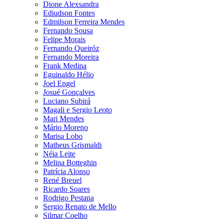
Dione Alexsandra
Ediudson Fontes
Edmilson Ferreira Mendes
Fernando Sousa
Felipe Morais
Fernando Queiróz
Fernando Moreira
Frank Medina
Eguinaldo Hélio
Joel Engel
Josué Gonçalves
Luciano Subirá
Magali e Sergio Leoto
Mari Mendes
Mário Moreno
Marisa Lobo
Matheus Grismaldi
Néia Leite
Melina Botteghin
Patrícia Alonso
René Breuel
Ricardo Soares
Rodrigo Pestana
Sergio Renato de Mello
Silmar Coelho