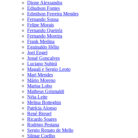
Dione Alexsandra
Ediudson Fontes
Edmilson Ferreira Mendes
Fernando Sousa
Felipe Morais
Fernando Queiróz
Fernando Moreira
Frank Medina
Eguinaldo Hélio
Joel Engel
Josué Gonçalves
Luciano Subirá
Magali e Sergio Leoto
Mari Mendes
Mário Moreno
Marisa Lobo
Matheus Grismaldi
Néia Leite
Melina Botteghin
Patrícia Alonso
René Breuel
Ricardo Soares
Rodrigo Pestana
Sergio Renato de Mello
Silmar Coelho