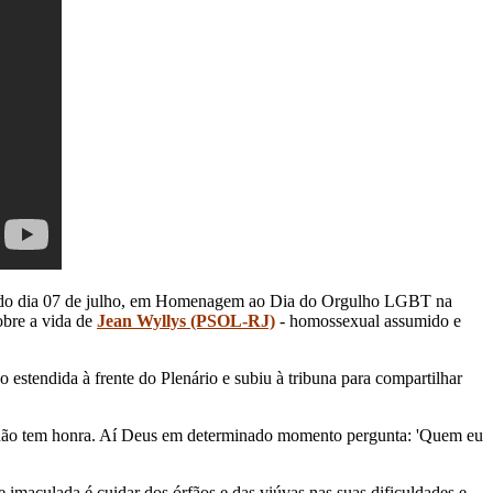
e do dia 07 de julho, em Homenagem ao Dia do Orgulho LGBT na
obre a vida de
Jean Wyllys (PSOL-RJ)
- homossexual assumido e
stendida à frente do Plenário e subiu à tribuna para compartilhar
a, não tem honra. Aí Deus em determinado momento pergunta: 'Quem eu
e imaculada é cuidar dos órfãos e das viúvas nas suas dificuldades e