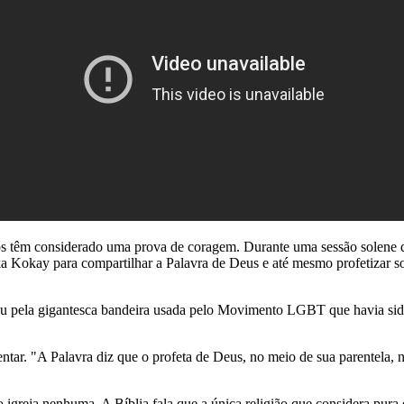
os têm considerado uma prova de coragem. Durante uma sessão solen
a Kokay para compartilhar a Palavra de Deus e até mesmo profetizar s
u pela gigantesca bandeira usada pelo Movimento LGBT que havia sido e
entar. "A Palavra diz que o profeta de Deus, no meio de sua parentel
o igreja nenhuma. A Bíblia fala que a única religião que considera pura 