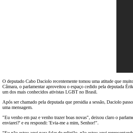
O deputado Cabo Daciolo recentemente tomou uma atitude que muit
Câmara, o parlamentar aproveitou o espaço cedido pela deputada Érik
um dos mais conhecidos ativistas LGBT no Brasil.
Após ser chamado pela deputada que presidia a sessão, Daciolo passo
uma mensagem.
"Eu venho em paz e venho trazer boas novas", deixou claro o parlam
enviarei?' e eu respondi: 'Evia-me a mim, Senhor!".
"Eu não estou aqui para falar de religião, não estou aqui representand