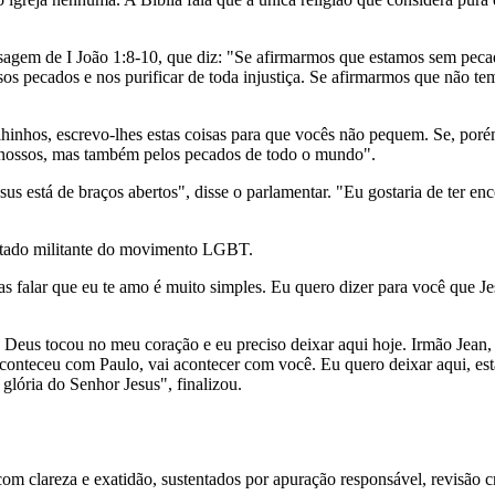
ssagem de I João 1:8-10, que diz: "Se afirmarmos que estamos sem pec
ossos pecados e nos purificar de toda injustiça. Se afirmarmos que não
lhinhos, escrevo-lhes estas coisas para que vocês não pequem. Se, porém
s nossos, mas também pelos pecados de todo o mundo".
sus está de braços abertos", disse o parlamentar. "Eu gostaria de ter 
putado militante do movimento LGBT.
 falar que eu te amo é muito simples. Eu quero dizer para você que Je
ue Deus tocou no meu coração e eu preciso deixar aqui hoje. Irmão Je
eceu com Paulo, vai acontecer com você. Eu quero deixar aqui, esta pro
glória do Senhor Jesus", finalizou.
 clareza e exatidão, sustentados por apuração responsável, revisão cri