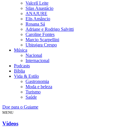
Valcelí Leite
Silas Anastácio
ANAJURE
Elis Amâncio
Rosana Sá
Adriane e Rodrigo Salvitti
Caroline Fontes
Marcio Scarpellini
Ubirajara Crespo
Música
Nacional
Internacional
Podcasts
Bíblia
Vida & Estilo
Gastronomia
Moda e beleza
Turismo
Saúde
Doe para o Guiame
MENU
Vídeos