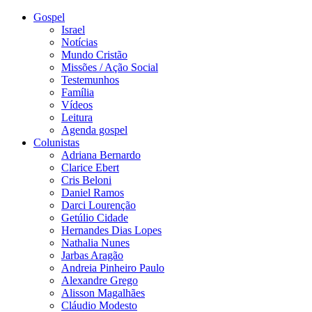
Gospel
Israel
Notícias
Mundo Cristão
Missões / Ação Social
Testemunhos
Família
Vídeos
Leitura
Agenda gospel
Colunistas
Adriana Bernardo
Clarice Ebert
Cris Beloni
Daniel Ramos
Darci Lourenção
Getúlio Cidade
Hernandes Dias Lopes
Nathalia Nunes
Jarbas Aragão
Andreia Pinheiro Paulo
Alexandre Grego
Alisson Magalhães
Cláudio Modesto