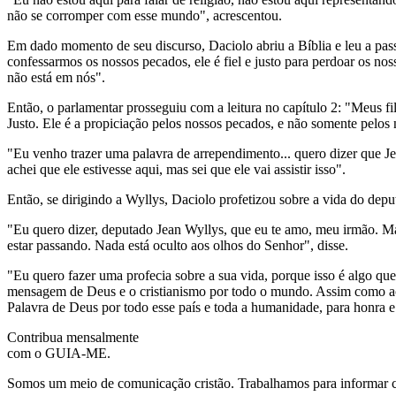
não se corromper com esse mundo", acrescentou.
Em dado momento de seu discurso, Daciolo abriu a Bíblia e leu a pa
confessarmos os nossos pecados, ele é fiel e justo para perdoar os n
não está em nós".
Então, o parlamentar prosseguiu com a leitura no capítulo 2: "Meus fi
Justo. Ele é a propiciação pelos nossos pecados, e não somente pelo
"Eu venho trazer uma palavra de arrependimento... quero dizer que Je
achei que ele estivesse aqui, mas sei que ele vai assistir isso".
Então, se dirigindo a Wyllys, Daciolo profetizou sobre a vida do de
"Eu quero dizer, deputado Jean Wyllys, que eu te amo, meu irmão. Mas
estar passando. Nada está oculto aos olhos do Senhor", disse.
"Eu quero fazer uma profecia sobre a sua vida, porque isso é algo q
mensagem de Deus e o cristianismo por todo o mundo. Assim como acont
Palavra de Deus por todo esse país e toda a humanidade, para honra e 
Contribua mensalmente
com o GUIA-ME.
Somos um meio de comunicação cristão. Trabalhamos para informar com