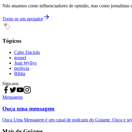
Não atuamos como influenciadores de opinião, mas como jornalistas 
Torne-se um apoiador
Tópicos
Cabo Daciolo
gospel
Jean Wyllys
profecia
Bíblia
Siga-nos
Mensagem
Ouça uma mensagem
Ouça Uma Mensagem é um canal de podcasts do Guiame. Ouça e sej
Mais do Guiame