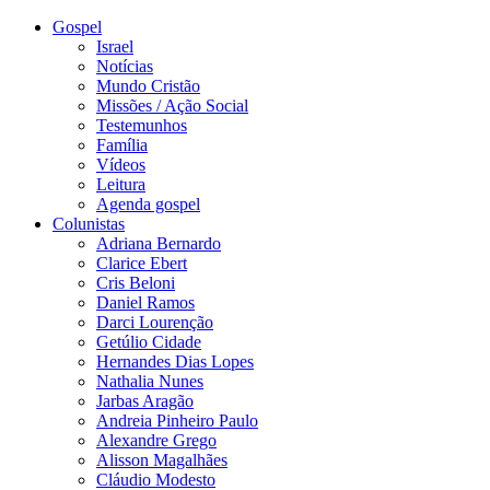
Gospel
Israel
Notícias
Mundo Cristão
Missões / Ação Social
Testemunhos
Família
Vídeos
Leitura
Agenda gospel
Colunistas
Adriana Bernardo
Clarice Ebert
Cris Beloni
Daniel Ramos
Darci Lourenção
Getúlio Cidade
Hernandes Dias Lopes
Nathalia Nunes
Jarbas Aragão
Andreia Pinheiro Paulo
Alexandre Grego
Alisson Magalhães
Cláudio Modesto