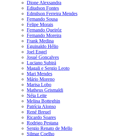
Dione Alexsandra
Ediudson Fontes
Edmilson Ferreira Mendes
Fernando Sousa
Felipe Morais
Fernando Queiróz
Fernando Moreira
Frank Medina
Eguinaldo Hélio
Joel Engel
Josué Gonçalves
Luciano Subirá
Magali e Sergio Leoto
Mari Mendes
Mário Moreno
Marisa Lobo
Matheus Grismaldi
Néia Leite
Melina Botteghin
Patrícia Alonso
René Breuel
Ricardo Soares
Rodrigo Pestana
Sergio Renato de Mello
Silmar Coelho