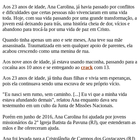
Aos 23 anos de idade, Ana Carolina, já havia passado por conflitos
e dificuldades que certas pessoas não vivenciaram em uma vida
toda. Hoje, com sua vida passando por uma grande transformação, a
jovem está deixando para trás, uma história cheia de dor, vícios e
abandono para trocá-la por uma vida de paz em Cristo.
Quando tinha apenas um ano e sete meses, Ana teve sua mãe
assassinada. Traumatizada em sem qualquer apoio de parentes, ela
acabou crescendo como uma menina de rua.
Aos nove anos de idade, já estava usando maconha, passando para a
cocaína aos 10 anos e se entregando ao
crack
com 13.
Aos 23 anos de idade, já tinha duas filhas e vivia sem esperanças,
pois ela continuava sendo uma escrava de seu próprio vício.
"Eu nasci sem rumo, sem caminho. [...] Eu vi que a minha vida
estava afundando demais", relatou Ana enquanto dava seu
testemunho em um culto da Junta de Missões Nacionais.
Porém em junho de 2016, Ana Carolina foi ajudada por jovens
missionários da 2° Igreja Batista da Pavuna (RJ), que estenderam as
mãos e lhe ofereceram ajuda.
Ana foi levada para a Cristolândia de Campos dos Goytacazes (RJ)