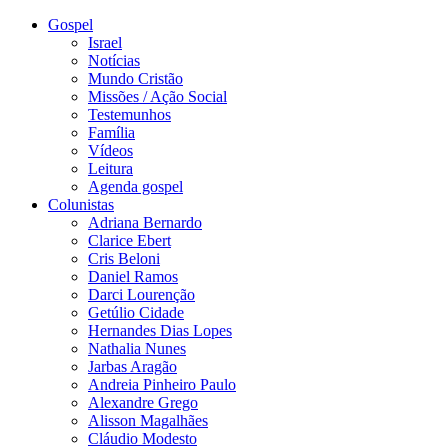
Gospel
Israel
Notícias
Mundo Cristão
Missões / Ação Social
Testemunhos
Família
Vídeos
Leitura
Agenda gospel
Colunistas
Adriana Bernardo
Clarice Ebert
Cris Beloni
Daniel Ramos
Darci Lourenção
Getúlio Cidade
Hernandes Dias Lopes
Nathalia Nunes
Jarbas Aragão
Andreia Pinheiro Paulo
Alexandre Grego
Alisson Magalhães
Cláudio Modesto