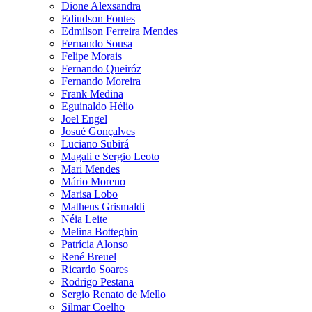
Dione Alexsandra
Ediudson Fontes
Edmilson Ferreira Mendes
Fernando Sousa
Felipe Morais
Fernando Queiróz
Fernando Moreira
Frank Medina
Eguinaldo Hélio
Joel Engel
Josué Gonçalves
Luciano Subirá
Magali e Sergio Leoto
Mari Mendes
Mário Moreno
Marisa Lobo
Matheus Grismaldi
Néia Leite
Melina Botteghin
Patrícia Alonso
René Breuel
Ricardo Soares
Rodrigo Pestana
Sergio Renato de Mello
Silmar Coelho