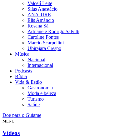
Valcelí Leite
Silas Anastácio
ANAJURE
Elis Amâncio
Rosana Sá
Adriane e Rodrigo Salvitti
Caroline Fontes
Marcio Scarpellini
Ubirajara Crespo
Música
Nacional
Internacional
Podcasts
Bíblia
Vida & Estilo
Gastronomia
Moda e beleza
Turismo
Saúde
Doe para o Guiame
MENU
Vídeos