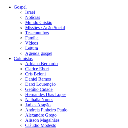
Gospel
Israel
Notícias
Mundo Cristão
Missões / Ação Social
Testemunhos
Família
Vídeos
Leitura
Agenda gospel
Colunistas
Adriana Bernardo
Clarice Ebert
Cris Beloni
Daniel Ramos
Darci Lourenção
Getúlio Cidade
Hernandes Dias Lopes
Nathalia Nunes
Jarbas Aragão
Andreia Pinheiro Paulo
Alexandre Grego
Alisson Magalhães
Cláudio Modesto