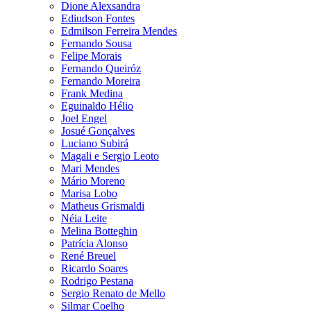
Dione Alexsandra
Ediudson Fontes
Edmilson Ferreira Mendes
Fernando Sousa
Felipe Morais
Fernando Queiróz
Fernando Moreira
Frank Medina
Eguinaldo Hélio
Joel Engel
Josué Gonçalves
Luciano Subirá
Magali e Sergio Leoto
Mari Mendes
Mário Moreno
Marisa Lobo
Matheus Grismaldi
Néia Leite
Melina Botteghin
Patrícia Alonso
René Breuel
Ricardo Soares
Rodrigo Pestana
Sergio Renato de Mello
Silmar Coelho