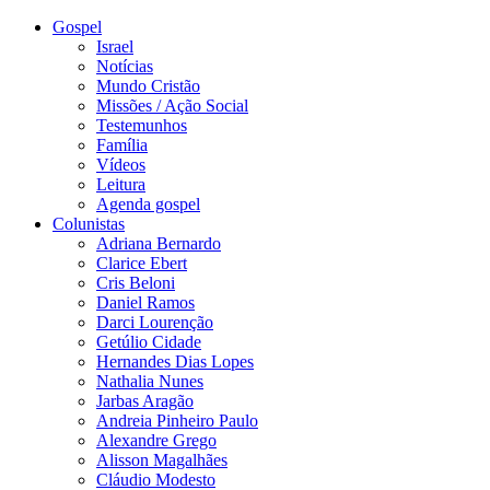
Gospel
Israel
Notícias
Mundo Cristão
Missões / Ação Social
Testemunhos
Família
Vídeos
Leitura
Agenda gospel
Colunistas
Adriana Bernardo
Clarice Ebert
Cris Beloni
Daniel Ramos
Darci Lourenção
Getúlio Cidade
Hernandes Dias Lopes
Nathalia Nunes
Jarbas Aragão
Andreia Pinheiro Paulo
Alexandre Grego
Alisson Magalhães
Cláudio Modesto