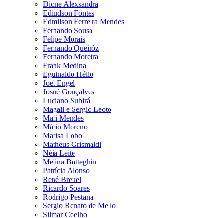
Dione Alexsandra
Ediudson Fontes
Edmilson Ferreira Mendes
Fernando Sousa
Felipe Morais
Fernando Queiróz
Fernando Moreira
Frank Medina
Eguinaldo Hélio
Joel Engel
Josué Gonçalves
Luciano Subirá
Magali e Sergio Leoto
Mari Mendes
Mário Moreno
Marisa Lobo
Matheus Grismaldi
Néia Leite
Melina Botteghin
Patrícia Alonso
René Breuel
Ricardo Soares
Rodrigo Pestana
Sergio Renato de Mello
Silmar Coelho