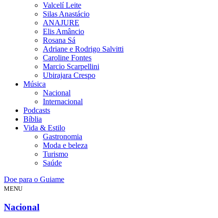
Valcelí Leite
Silas Anastácio
ANAJURE
Elis Amâncio
Rosana Sá
Adriane e Rodrigo Salvitti
Caroline Fontes
Marcio Scarpellini
Ubirajara Crespo
Música
Nacional
Internacional
Podcasts
Bíblia
Vida & Estilo
Gastronomia
Moda e beleza
Turismo
Saúde
Doe para o Guiame
MENU
Nacional