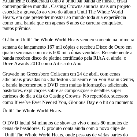
Atualmente considerada como a principal banda de música cristã
contemporânea mundial, Casting Crowns anuncia mais um projeto
especial: a gravação ao vivo do álbum Until The Whole World
Hears, em que pretender mostrar ao mundo toda sua experiência
como uma banda que em apenas 6 anos de carreira conquistou
tantos prêmios.
O álbum Until The Whole World Hears vendeu somente na primeira
semana de lançamento 167 mil cópias e recebeu Disco de Ouro em
quatro semanas com mais 600 mil cópias vendidas. Recentemente a
banda recebeu disco de platina certificado pela RIAA e, ainda, o
Dove Awards 2010 como Artista do Ano.
Gravado no Greensboro Coliseum em 24 de abril, com cenas
adicionais gravadas no Charleston Coliseum e na Von Braun Center,
a banda incrementou o DVD com muitas informações adicionais,
bastidores, explicações sobre as composições e detalhes super
curiosos do dia a dia do Casting Crowns. No repertório, sucessos
como If we`ve Ever Needed You, Glorious Day e o hit do momento
Üntil The Whole World Hears.
O DVD inclui 54 minutos de show ao vivo e mais 80 minutos de
cenas de bastidores. O produto conta ainda com o novo clipe de
"Until The Whole World Hears, onde pessoas de várias partes do