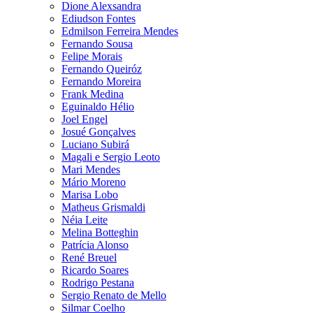
Dione Alexsandra
Ediudson Fontes
Edmilson Ferreira Mendes
Fernando Sousa
Felipe Morais
Fernando Queiróz
Fernando Moreira
Frank Medina
Eguinaldo Hélio
Joel Engel
Josué Gonçalves
Luciano Subirá
Magali e Sergio Leoto
Mari Mendes
Mário Moreno
Marisa Lobo
Matheus Grismaldi
Néia Leite
Melina Botteghin
Patrícia Alonso
René Breuel
Ricardo Soares
Rodrigo Pestana
Sergio Renato de Mello
Silmar Coelho