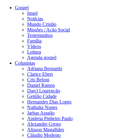
Gospel
Israel
Notícias
Mundo Cristão
Missões / Ação Social
Testemunhos
Família
Vídeos
Leitura
Agenda gospel
Colunistas
Adriana Bernardo
Clarice Ebert
Cris Beloni
Daniel Ramos
Darci Lourenção
Getúlio Cidade
Hernandes Dias Lopes
Nathalia Nunes
Jarbas Aragão
Andreia Pinheiro Paulo
Alexandre Grego
Alisson Magalhães
Cláudio Modesto