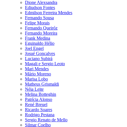
Dione Alexsandra
Ediudson Fontes
Edmilson Ferreira Mendes
Fernando Sousa
Felipe Morais
Fernando Queiróz
Fernando Moreira
Frank Medina
Eguinaldo Hélio
Joel Engel
Josué Gonçalves
Luciano Subirá
Magali e Sergio Leoto
Mari Mendes
Mário Moreno
Marisa Lobo
Matheus Grismaldi
Néia Leite
Melina Botteghin
Patrícia Alonso
René Breuel
Ricardo Soares
Rodrigo Pestana
Sergio Renato de Mello
Silmar Coelho