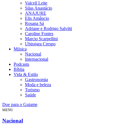
Valcelí Leite
Silas Anastácio
ANAJURE
Elis Amâncio
Rosana Sá
Adriane e Rodrigo Salvitti
Caroline Fontes
Marcio Scarpellini
Ubirajara Crespo
Música
Nacional
Internacional
Podcasts
Bíblia
Vida & Estilo
Gastronomia
Moda e beleza
Turismo
Saúde
Doe para o Guiame
MENU
Nacional