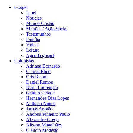
Gospel
Israel
Notícias
Mundo Cristão
Missões / Ação Social
Testemunhos
Família
Vídeos
Leitura
Agenda gospel
Colunistas
Adriana Bernardo
Clarice Ebert
Cris Beloni
Daniel Ramos
Darci Lourenção
Getúlio Cidade
Hernandes Dias Lopes
Nathalia Nunes
Jarbas Aragão
Andreia Pinheiro Paulo
Alexandre Grego
Alisson Magalhães
Cláudio Modesto