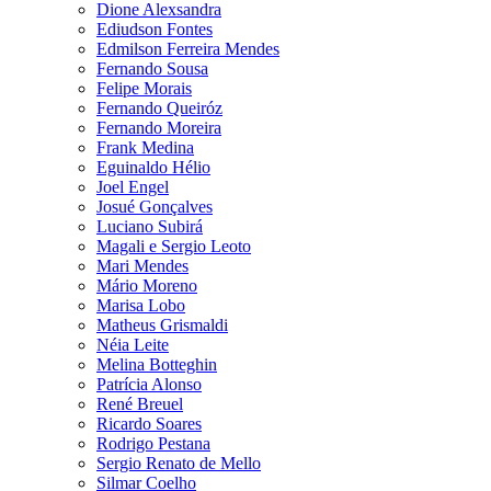
Dione Alexsandra
Ediudson Fontes
Edmilson Ferreira Mendes
Fernando Sousa
Felipe Morais
Fernando Queiróz
Fernando Moreira
Frank Medina
Eguinaldo Hélio
Joel Engel
Josué Gonçalves
Luciano Subirá
Magali e Sergio Leoto
Mari Mendes
Mário Moreno
Marisa Lobo
Matheus Grismaldi
Néia Leite
Melina Botteghin
Patrícia Alonso
René Breuel
Ricardo Soares
Rodrigo Pestana
Sergio Renato de Mello
Silmar Coelho