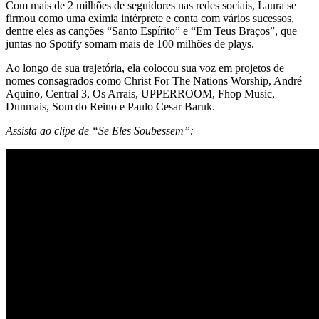
Com mais de 2 milhões de seguidores nas redes sociais, Laura se
firmou como uma exímia intérprete e conta com vários sucessos,
dentre eles as canções “Santo Espírito” e “Em Teus Braços”, que
juntas no Spotify somam mais de 100 milhões de plays.
Ao longo de sua trajetória, ela colocou sua voz em projetos de
nomes consagrados como Christ For The Nations Worship, André
Aquino, Central 3, Os Arrais, UPPERROOM, Fhop Music,
Dunmais, Som do Reino e Paulo Cesar Baruk.
Assista ao clipe de “Se Eles Soubessem”: