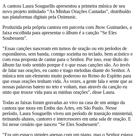
A cantora Laura Souguellis apresentou a primeira música de seu
novo projeto intitulado “As Minhas Orações Cantadas”, distribuído
nas plataformas digitais pela Onimusic.
Produzida pela própria cantora em parceria com Jhow Guimarães, a
faixa escolhida para apresentar o álbum é a canção “Se Eles
Soubessem”.
"Essas canções nasceram em turnos de oração ou em períodos de
espontâneos, sem banda, comigo sozinha no teclado, bem acústico e
com essa proposta de cantar para o Senhor. Por isso, esse título do
álbum faz todo sentido porque é o que essas canções são. Ao invés
de falar nas orações, eu canto e trago melodias diante do Senhor. A
música tem um elemento muito poderoso no Reino do Espírito para
que essas orações tenham vida. Às vezes, a gente fala e sente que as
nossas palavras batem no teto e voltam, mas através da canção eu
sinto que trouxe vida para as minhas orações", disse Laura.
Todas as faixas foram gravadas ao vivo na casa de um amigo da
cantora que mora em Embu das Artes, em São Paulo. Nesse
período, Laura Souguellis viveu um período de transição ministerial,
treinando alunos, cantores e intercessores em uma sala de oração. E
foi nesse cenário que nasceu “Se Eles Soubessem”.
"Era um espaço simples apenas com um piano, mas o Senhor estava