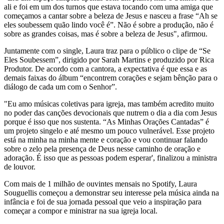
ali e foi em um dos turnos que estava tocando com uma amiga que
começamos a cantar sobre a beleza de Jesus e nasceu a frase “Ah se
eles soubessem quão lindo você é”. Não é sobre a produção, não é
sobre as grandes coisas, mas é sobre a beleza de Jesus", afirmou.
Juntamente com o single, Laura traz para o público o clipe de “Se
Eles Soubessem”,
dirigido por Sarah Martins e produzido por Rica
Produtor. De acordo com a cantora, a expectativa é que essa e as
demais faixas do álbum “encontrem corações e sejam bênção para o
diálogo de cada um com o Senhor”.
"E
u amo músicas coletivas para igreja, mas também acredito muito
no poder das canções devocionais que nutrem o dia a dia com Jesus
porque é isso que nos sustenta. “As Minhas Orações Cantadas” é
um projeto singelo e até mesmo um pouco vulnerável. Esse projeto
está na minha na minha mente e coração e vou continuar falando
sobre o zelo pela presença de Deus nesse caminho de oração e
adoração. É isso que as pessoas podem esperar', finalizou a ministra
de louvor.
Com mais de 1 milhão de ouvintes mensais no Spotify, Laura
Souguellis começou a demonstrar seu interesse pela música ainda na
infância e foi de sua jornada pessoal que veio a inspiração para
começar a compor e ministrar na sua igreja local.