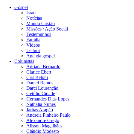
Gospel
Israel
Notícias
Mundo Cristão
Missões / Ação Social
Testemunhos
Família
Vídeos
Leitura
Agenda gospel
Colunistas
Adriana Bernardo
Clarice Ebert
Cris Beloni
Daniel Ramos
Darci Lourenção
Getúlio Cidade
Hernandes Dias Lopes
Nathalia Nunes
Jarbas Aragão
Andreia Pinheiro Paulo
Alexandre Grego
Alisson Magalhães
Cláudio Modesto